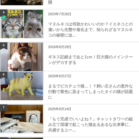
開
4
2023年7月26日
マヌルネコは何故かわいいのか？イエネコとの
違いから生態や進化まで、知られざるマヌルネ
コの秘密に迫...
5
2016年8月29日
ギネス記録まであと1cm！巨大猫のメインクー
ンがデカすぎる
6
2020年8月27日
まるでピカチュウ猫…！？飼い主さんの意外な
行動で黄色に染まってしまったタイの猫が話題
に
7
2025年9月14日
「もう完成でいいよね？」キャットタワーの組
み立て現場で起こった猫あるあるな出来事に、
共感するユー...