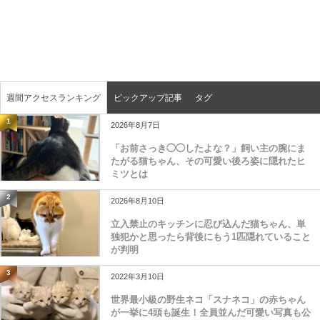
週間アクセスランキング
ピックアップ記事
タグ
1
2026年8月7日
「お前さっき◯◯したよな？」飼い主の腕にま
たがる猫ちゃん、その可愛い後ろ姿に隠れたヒ
ミツとは
2
2026年8月10日
立入禁止のキッチンに忍び込んだ猫ちゃん、単
独犯かと思ったら背後にもう1匹隠れていること
が判明
3
2022年3月10日
世界最小級の野生ネコ「スナネコ」の赤ちゃん
が一挙に4頭も誕生！全員並んだ可愛い写真も公