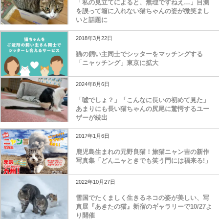
「私の見立てによると、無理ですねえ…」目測
を誤って箱に入れない猫ちゃんの姿が微笑まし
いと話題に
2018年3月22日
猫の飼い主同士でシッターをマッチングする
「ニャッチング」東京に拡大
2024年8月6日
「嘘でしょ？」「こんなに長いの初めて見た」
あまりにも長い猫ちゃんの尻尾に驚愕するユー
ザーが続出
2017年1月6日
鹿児島生まれの元野良猫！旅猫ニャン吉の新作
写真集「どんニャときでも笑う門には福来る!」
2022年10月27日
雪国でたくましく生きるネコの姿が美しい、写
真展『あきたの猫』新宿のギャラリーで10/27よ
り開催