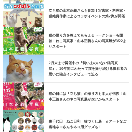
立ち猫の山本正義さんも参加！写真家・料理家・
猫雑貨作家によるコラボイベントの第2弾が開催
猫の撮り方を教えてもらえるトークショーも開
催！ねこ写真家・山本正義さんの写真展が3/22よ
りスタート
2月末まで開催中の『飼い主のいない猫写真
展』、10年間にわたって猫を撮り続ける撮影者の
思いに独占インタビューで迫る
猫の日には「立ち猫」の撮り方も本人が伝授！山
本正義さんのネコ写真展が2/17からスタート
裏千代田 ねこ日和 猫づくし展 ☆アートなご
当地ネコさんやネコ用グッズも！