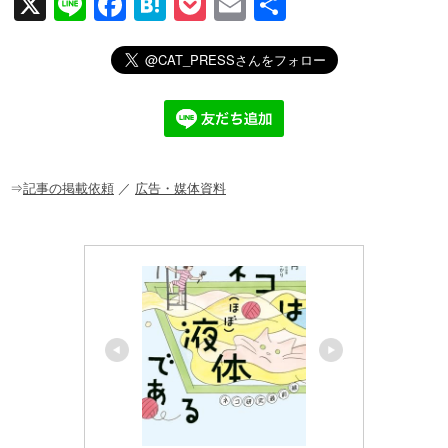
X
Li
F
H
P
E
共
n
a
at
o
m
有
e
c
e
ck
ail
e
n
et
b
a
o
o
⇒
記事の掲載依頼
／
広告・媒体資料
k