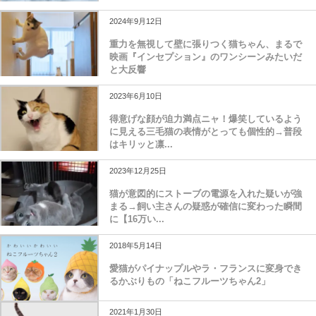
2024年9月12日
重力を無視して壁に張りつく猫ちゃん、まるで
映画『インセプション』のワンシーンみたいだ
と大反響
2023年6月10日
得意げな顔が迫力満点ニャ！爆笑しているよう
に見える三毛猫の表情がとっても個性的→普段
はキリッと凛...
2023年12月25日
猫が意図的にストーブの電源を入れた疑いが強
まる→飼い主さんの疑惑が確信に変わった瞬間
に【16万い...
2018年5月14日
愛猫がパイナップルやラ・フランスに変身でき
るかぶりもの「ねこフルーツちゃん2」
2021年1月30日