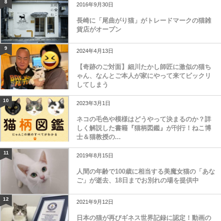
8
2016年9月30日
長崎に「尾曲がり猫」がトレードマークの猫雑
貨店がオープン
9
2024年4月13日
【奇跡のご対面】細川たかし師匠に激似の猫ち
ゃん、なんとご本人が家にやって来てビックリ
してしまう
10
2023年3月1日
ネコの毛色や模様はどうやって決まるのか？詳
しく解説した書籍『猫柄図鑑』が刊行！ねこ博
士＆猫教授の...
11
2019年8月15日
人間の年齢で100歳に相当する美魔女猫の「あな
ご」が逝去、18日までお別れの場を提供中
12
2021年9月12日
日本の猫が再びギネス世界記録に認定！動画の