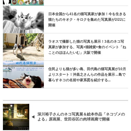
日本全国から41名の猫写真家が参加！今を生きる
猫たちのキオク・キロクを集めた写真展が2/22に
開催
ラオスで撮影した猫の写真も展示！3名のネコ写
真家が参加する、写真×猫雑貨×食のイベント「ね
ことのほほんたいむ」大阪で開催
住民よりも猫が多い島、田代島の猫写真展が10月
よりスタート！沖昌之さんらの作品を展示→島で
暮らすネコの名前や家系図を紹介する...
深川裕子さんのネコ写真展＆絵本作品「ネコヅメの
よる」原画展、世田谷区の肉球画廊で開催