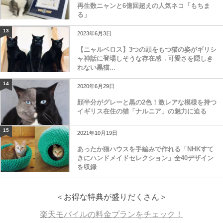
再生数ニャンと6億回超えの人気ネコ「もちま
る」
13
2023年6月3日
【ニャルベロス】3つの頭をもつ猫の姿がギリシ
ャ神話に登場しそうな存在感→可愛さを隠しき
れない黒猫...
14
2020年6月29日
顔半分がグレーと黒の2色！激レアな模様を持つ
イギリス在住の猫「ナルニア」の魅力に迫る
15
2021年10月19日
あったか猫ハウスを手編みで作れる「NHKすて
きにハンドメイドセレクション」全40デザイン
を収録
＜お得な特典が盛りだくさん＞
楽天モバイルの料金プランをチェック！