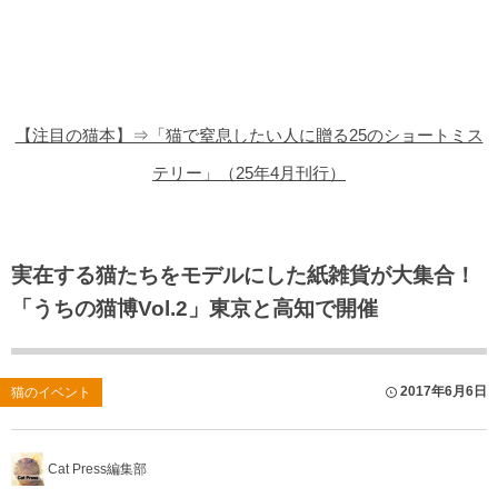
猫の商品レビュー
猫の豆知識・雑学
猫の調査データ
【注目の猫本】⇒「猫で窒息したい人に贈る25のショートミス
猫の譲渡会
テリー」（25年4月刊行）
猫の社会問題
猫のゲーム・アプリ
実在する猫たちをモデルにした紙雑貨が大集合！
「うちの猫博Vol.2」東京と高知で開催
猫のフリー写真素材
2017年6月6日
猫のイベント
Cat Press編集部