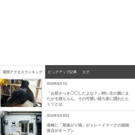
週間アクセスランキング
ピックアップ記事
タグ
1
2026年8月7日
「お前さっき◯◯したよな？」飼い主の腕にま
たがる猫ちゃん、その可愛い後ろ姿に隠れたヒ
ミツとは
2
2016年9月30日
長崎に「尾曲がり猫」がトレードマークの猫雑
貨店がオープン