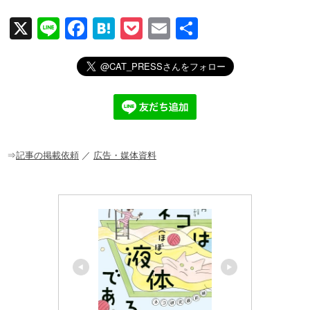
X
Li
F
H
P
E
共
n
a
at
o
m
有
e
c
e
ck
ail
e
n
et
b
a
o
o
⇒
記事の掲載依頼
／
広告・媒体資料
k