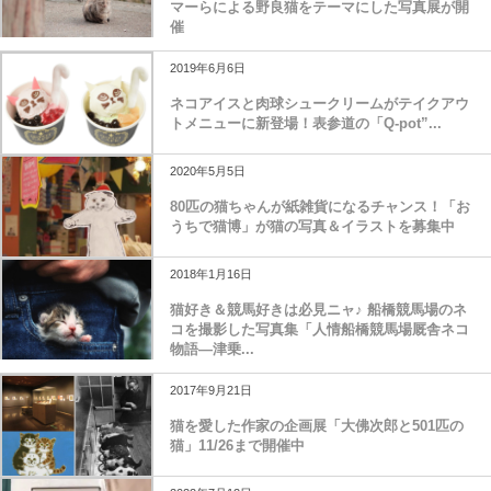
マーらによる野良猫をテーマにした写真展が開
催
2019年6月6日
ネコアイスと肉球シュークリームがテイクアウ
トメニューに新登場！表参道の「Q-pot”...
2020年5月5日
80匹の猫ちゃんが紙雑貨になるチャンス！「お
うちで猫博」が猫の写真＆イラストを募集中
2018年1月16日
猫好き＆競馬好きは必見ニャ♪ 船橋競馬場のネ
コを撮影した写真集「人情船橋競馬場厩舎ネコ
物語―津乗...
2017年9月21日
猫を愛した作家の企画展「大佛次郎と501匹の
猫」11/26まで開催中