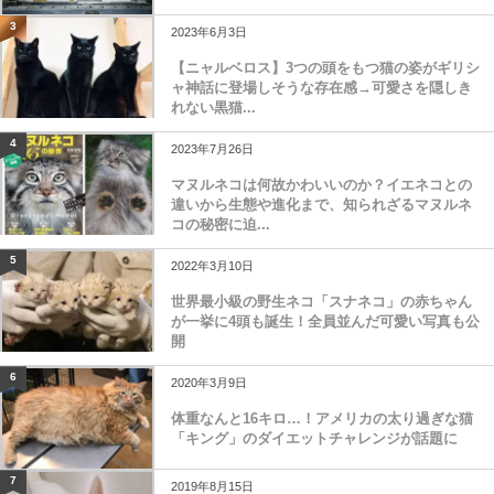
3
2023年6月3日
【ニャルベロス】3つの頭をもつ猫の姿がギリシ
ャ神話に登場しそうな存在感→可愛さを隠しき
れない黒猫...
4
2023年7月26日
マヌルネコは何故かわいいのか？イエネコとの
違いから生態や進化まで、知られざるマヌルネ
コの秘密に迫...
5
2022年3月10日
世界最小級の野生ネコ「スナネコ」の赤ちゃん
が一挙に4頭も誕生！全員並んだ可愛い写真も公
開
6
2020年3月9日
体重なんと16キロ…！アメリカの太り過ぎな猫
「キング」のダイエットチャレンジが話題に
7
2019年8月15日