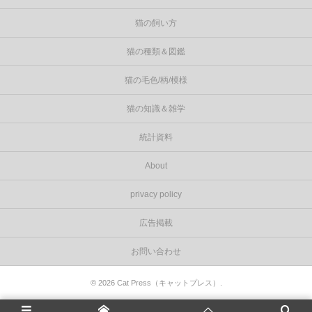
猫の飼い方
猫の種類＆図鑑
猫の毛色/柄/模様
猫の知識＆雑学
統計資料
About
privacy policy
広告掲載
お問い合わせ
©
2026
Cat Press（キャットプレス）
.