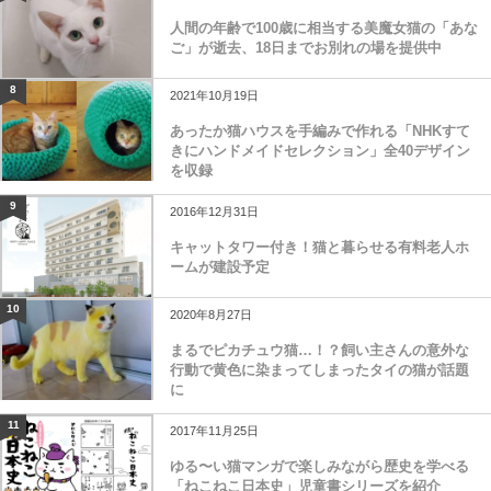
人間の年齢で100歳に相当する美魔女猫の「あな
ご」が逝去、18日までお別れの場を提供中
8
2021年10月19日
あったか猫ハウスを手編みで作れる「NHKすて
きにハンドメイドセレクション」全40デザイン
を収録
9
2016年12月31日
キャットタワー付き！猫と暮らせる有料老人ホ
ームが建設予定
10
2020年8月27日
まるでピカチュウ猫…！？飼い主さんの意外な
行動で黄色に染まってしまったタイの猫が話題
に
11
2017年11月25日
ゆる〜い猫マンガで楽しみながら歴史を学べる
「ねこねこ日本史」児童書シリーズを紹介