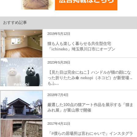
おすすめ記事
2019年5月12日
猫も人も楽しく暮らせる共生型住宅
「ichineko」埼玉県川口市にオープン
2023年5月29日
【見た目は完全にねこ】ハンドルが猫の顔にな
った折りたたみ傘 nekopi（ネコピ）が新登場→
もふ...
2018年7月4日
厳選した100点の猫アート作品を展示する「猫ま
みれ展」が富山県で開催
2017年4月11日
「#僕らの居場所は言わにゃいで」インスタグラ