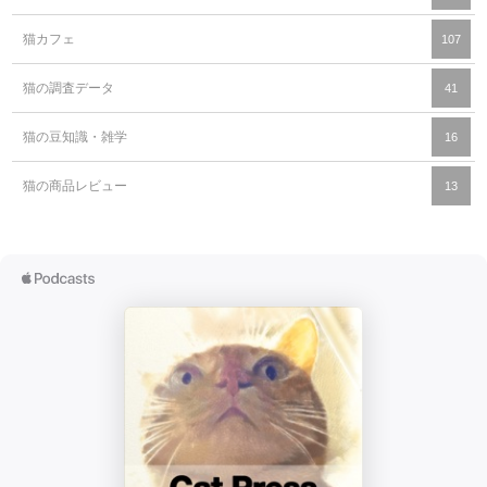
猫カフェ
107
猫の調査データ
41
猫の豆知識・雑学
16
猫の商品レビュー
13