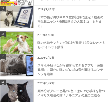
12
2021年9月12日
日本の猫が再びギネス世界記録に認定！動画の
再生数ニャンと6億回超えの人気ネコ「もちま
る」
13
2018年4月30日
猫の名前ランキング2017が発表！1位はレオとも
も-アイペット損保
14
2022年9月9日
スマホを触りながら寝落ちできるアプリ『睡眠
観測』、新たに猫のゴロゴロ音が聞けるコンテ
ンツを追加
15
2020年6月29日
顔半分がグレーと黒の2色！激レアな模様を持つ
イギリス在住の猫「ナルニア」の魅力に迫る