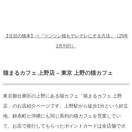
猫の商品レビュー
猫の豆知識・雑学
猫の調査データ
【注目の猫本】⇒「ツンツン猫をデレデレにする方法」（25年
猫の譲渡会
2月刊行）
猫の社会問題
猫のゲーム・アプリ
猫まるカフェ 上野店 – 東京 上野の猫カフェ
猫のフリー写真素材
東京都台東区の上野にある猫カフェ「猫まるカフェ 上野
店」のお店紹介ページです。上野駅から徒歩1分という好立
地。錦糸町と沖縄にも同じ系列の猫カフェを営業してい
て、お店で発行してもらったポイントカードは全店舗でポ