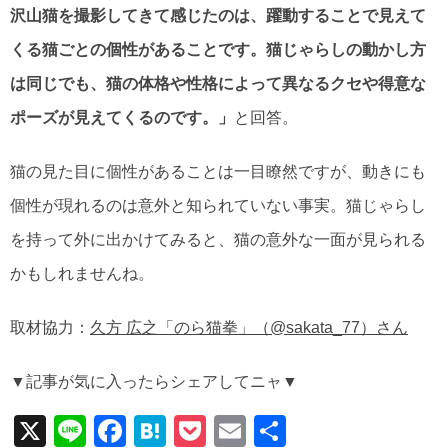
沢山猫を撮影してきて感じたのは、躍動することで見えて
くる猫ごとの個性があることです。猫じゃらしの動かし方
は同じでも、猫の体格や性格によって異なるクセや得意な
ポーズが見えてくるのです。」
と回答。
猫の見た目に個性があることは一目瞭然ですが、動きにも
個性が現れるのは意外と知られていない事実。猫じゃらし
を持って外に出かけてみると、猫の意外な一面が見られる
かもしれませんね。
取材協力：
久方 広之「のら猫拳」（@sakata_77）さん
▼記事が気に入ったらシェアしてニャ▼
X
Li
F
H
P
E
共