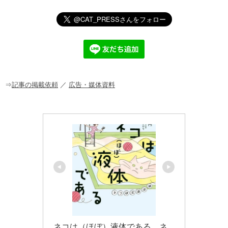
n
a
at
o
m
有
e
c
e
ck
ail
e
n
et
b
a
o
o
⇒
記事の掲載依頼
／
広告・媒体資料
k
ネコは（ほぼ）液体である　ネ