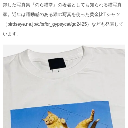
録した写真集『のら猫拳』の著者としても知られる猫写真
家。近年は躍動感のある猫の写真を使った黄金比Tシャツ
（birdseye.ne.jp/c/br/br_gypsycat/gd2425）なども発表して
います。