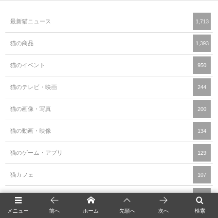
最新猫ニュース
1,713
猫の商品
1,393
猫のイベント
950
猫のテレビ・映画
244
猫の画像・写真
200
猫の動画・映像
134
猫のゲーム・アプリ
129
猫カフェ
107
猫の調査データ
41
メニュー
前へ
ホーム
先頭へ
次へ
検索