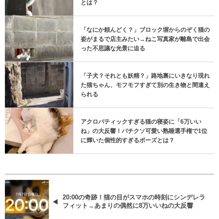
とは？
「なにか頼んどく？」ブロック塀からのぞく猫の
姿がまるで店主みたい→ねこ写真家が離島で出会
った不思議な光景に迫る
「子犬？それとも妖精？」路地裏にいきなり現れ
た猫ちゃん、モフモフすぎて別の生き物と間違え
られる
アクロバティックすぎる猫の寝姿に「6万いい
ね」の大反響！バチクソ可愛い熟睡選手権で1位
に輝いた個性的すぎるポーズとは？
20:00の奇跡！猫の目がスマホの時刻にシンデレラ
フィット→あまりの偶然に8万いいねの大反響