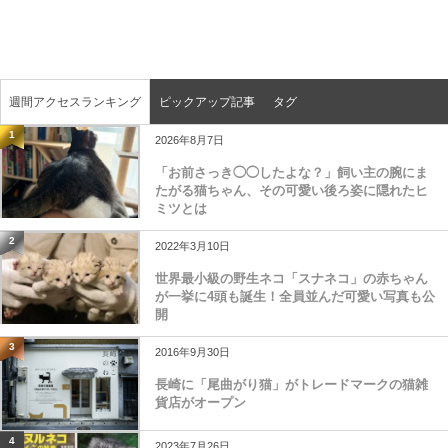
週間アクセスランキング
ピックアップ記事
タグ
1
2026年8月7日
「お前さっき◯◯したよな？」飼い主の腕にま
たがる猫ちゃん、その可愛い後ろ姿に隠れたヒ
ミツとは
2
2022年3月10日
世界最小級の野生ネコ「スナネコ」の赤ちゃん
が一挙に4頭も誕生！全員並んだ可愛い写真も公
開
3
2016年9月30日
長崎に「尾曲がり猫」がトレードマークの猫雑
貨店がオープン
4
2023年7月26日