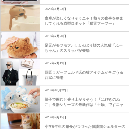
2020年1月23日
食卓が楽しくなりそうニャ！熱々の食事を冷ま
してくれる猫型ロボット「猫舌フーフー」
2018年7月20日
足元がモフモフ♪ しょんぼり顔の人気猫「ふー
ちゃん」のスリッパが登場
2017年2月19日
巨匠ラガーフェルド氏の猫アイテムがそごう＆
西武に登場
2019年10月22日
親子で囲むと盛り上がりそう！「11ぴきのね
こ」食器シリーズの最新作は「土鍋」ですニャ
2019年9月15日
小学6年生の館長がつづった保護猫シェルターの