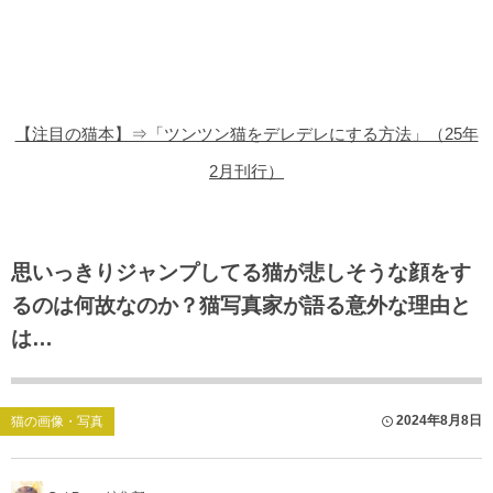
猫の商品レビュー
猫の豆知識・雑学
猫の調査データ
【注目の猫本】⇒「ツンツン猫をデレデレにする方法」（25年
猫の譲渡会
2月刊行）
猫の社会問題
猫のゲーム・アプリ
思いっきりジャンプしてる猫が悲しそうな顔をす
るのは何故なのか？猫写真家が語る意外な理由と
猫のフリー写真素材
は…
2024年8月8日
猫の画像・写真