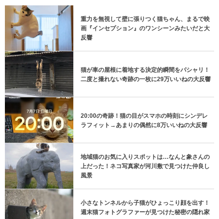
重力を無視して壁に張りつく猫ちゃん、まるで映
画『インセプション』のワンシーンみたいだと大
反響
猫が車の屋根に着地する決定的瞬間をパシャリ！
二度と撮れない奇跡の一枚に29万いいねの大反響
20:00の奇跡！猫の目がスマホの時刻にシンデレ
ラフィット→あまりの偶然に8万いいねの大反響
地域猫のお気に入りスポットは…なんと象さんの
上だった！ネコ写真家が河川敷で見つけた仲良し
風景
小さなトンネルから子猫がひょっこり顔を出す！
週末猫フォトグラファーが見つけた秘密の隠れ家