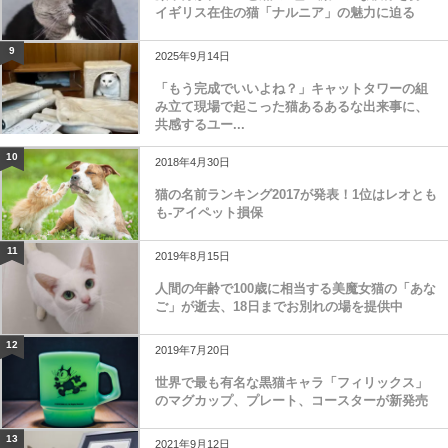
イギリス在住の猫「ナルニア」の魅力に迫る
9
2025年9月14日
「もう完成でいいよね？」キャットタワーの組
み立て現場で起こった猫あるあるな出来事に、
共感するユー...
10
2018年4月30日
猫の名前ランキング2017が発表！1位はレオとも
も-アイペット損保
11
2019年8月15日
人間の年齢で100歳に相当する美魔女猫の「あな
ご」が逝去、18日までお別れの場を提供中
12
2019年7月20日
世界で最も有名な黒猫キャラ「フィリックス」
のマグカップ、プレート、コースターが新発売
13
2021年9月12日