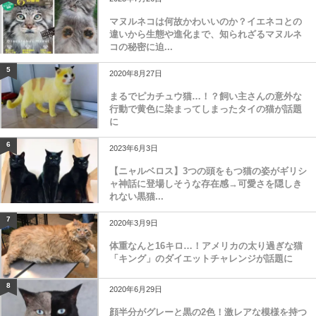
マヌルネコは何故かわいいのか？イエネコとの
違いから生態や進化まで、知られざるマヌルネ
コの秘密に迫...
5
2020年8月27日
まるでピカチュウ猫…！？飼い主さんの意外な
行動で黄色に染まってしまったタイの猫が話題
に
6
2023年6月3日
【ニャルベロス】3つの頭をもつ猫の姿がギリシ
ャ神話に登場しそうな存在感→可愛さを隠しき
れない黒猫...
7
2020年3月9日
体重なんと16キロ…！アメリカの太り過ぎな猫
「キング」のダイエットチャレンジが話題に
8
2020年6月29日
顔半分がグレーと黒の2色！激レアな模様を持つ