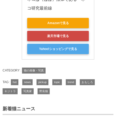
コ研究最前線
Amazonで見る
楽天市場で見る
Yahoo!ショッピングで見る
CATEGORY :
猫の画像・写真
TAG :
hot
news
pickup
topic
trend
おもしろ
キジトラ
写真家
野良猫
新着猫ニュース