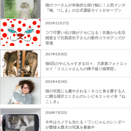
猫のつーさんが本格的な掛け軸に！人気マンガ
『俺、つしま』の公式通販サイトがオープン
2021年11月17日
コワ可愛い化け猫がクセになる！衣服から生活
雑貨まで石黒亜矢子さんの新作コラボグッズが
登場
2017年5月26日
猫6匹のやんちゃすぎる日々、大家族フォトエッ
セイ「ココニャさんちの障子破り猫軍団」
2021年4月24日
猫の写真にも癒やされる！ネコと食を愛する人
に贈る猫沢エミさんのレシピ＆エッセイ本『ね
こしき』
2018年7月22日
今年はカメラも当たる！ワンにゃんカレンダー
が愛猫＆愛犬の写真を募集中