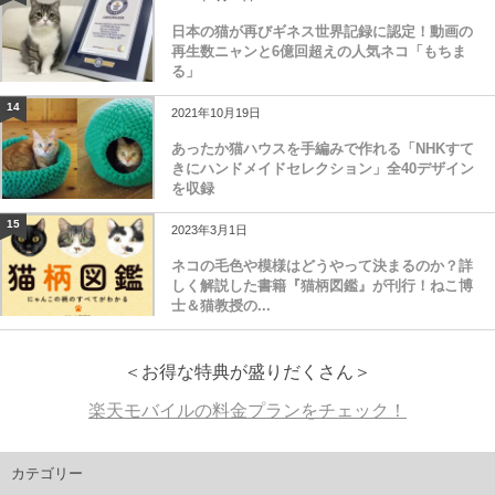
日本の猫が再びギネス世界記録に認定！動画の
再生数ニャンと6億回超えの人気ネコ「もちま
る」
14
2021年10月19日
あったか猫ハウスを手編みで作れる「NHKすて
きにハンドメイドセレクション」全40デザイン
を収録
15
2023年3月1日
ネコの毛色や模様はどうやって決まるのか？詳
しく解説した書籍『猫柄図鑑』が刊行！ねこ博
士＆猫教授の...
＜お得な特典が盛りだくさん＞
楽天モバイルの料金プランをチェック！
カテゴリー