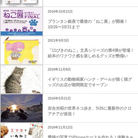
2016年10月21日
プランタン銀座で最後の「ねこ展」が開催！
10/26〜10/31まで
2021年9月3日
「11ぴきのねこ」文具シリーズの第4弾が登場！
絵本のワクワク感を楽しめるグッズが勢揃い
2018年11月8日
イギリスの動物画家ハンナ・デールが描く猫グ
ッズのお店が期間限定でオープン
2016年5月21日
岩合光昭の世界ネコ歩き、5/26に最新作のクロ
アチアが放送！
2016年11月12日
愛猫の写真でiPhoneケースを作れる！体験キャ