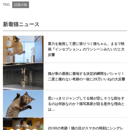
TAG :
話題の猫
新着猫ニュース
重力を無視して壁に張りつく猫ちゃん、まるで映
画『インセプション』のワンシーンみたいだと大
反響
猫が車の屋根に着地する決定的瞬間をパシャリ！
二度と撮れない奇跡の一枚に29万いいねの大反響
思いっきりジャンプしてる猫が悲しそうな顔をす
るのは何故なのか？猫写真家が語る意外な理由と
は…
20:00の奇跡！猫の目がスマホの時刻にシンデレ