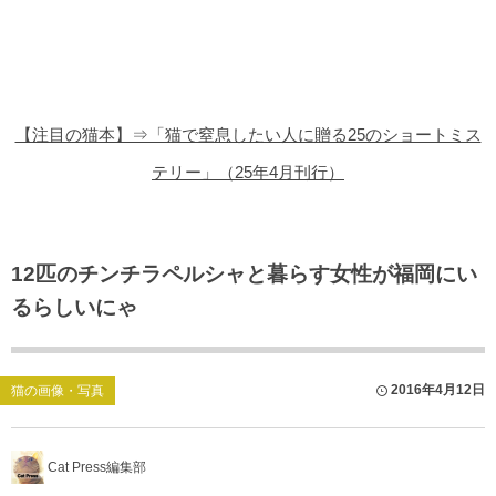
猫の商品レビュー
猫の豆知識・雑学
猫の調査データ
【注目の猫本】⇒「猫で窒息したい人に贈る25のショートミス
猫の譲渡会
テリー」（25年4月刊行）
猫の社会問題
猫のゲーム・アプリ
12匹のチンチラペルシャと暮らす女性が福岡にい
るらしいにゃ
猫のフリー写真素材
2016年4月12日
猫の画像・写真
Cat Press編集部