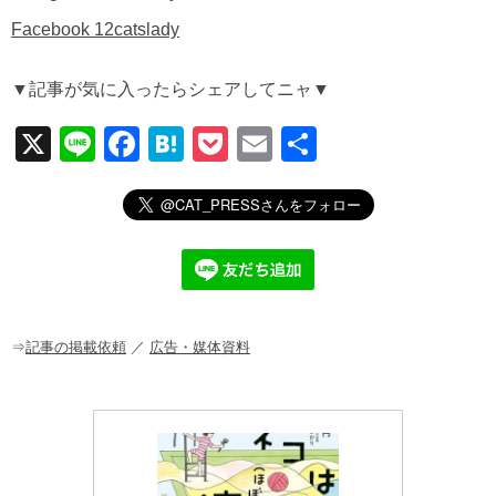
Facebook 12catslady
▼記事が気に入ったらシェアしてニャ▼
X
Li
F
H
P
E
共
n
a
at
o
m
有
e
c
e
ck
ail
e
n
et
b
a
o
o
⇒
記事の掲載依頼
／
広告・媒体資料
k