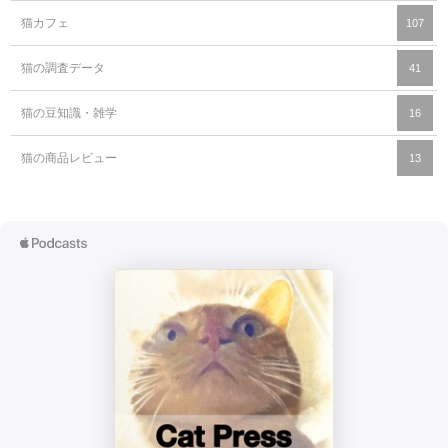
猫カフェ
107
猫の調査データ
41
猫の豆知識・雑学
16
猫の商品レビュー
13