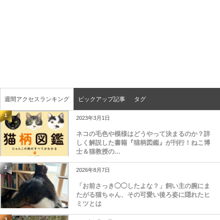
週間アクセスランキング
ピックアップ記事
タグ
1
2023年3月1日
ネコの毛色や模様はどうやって決まるのか？詳
しく解説した書籍『猫柄図鑑』が刊行！ねこ博
士＆猫教授の...
2
2026年8月7日
「お前さっき◯◯したよな？」飼い主の腕にま
たがる猫ちゃん、その可愛い後ろ姿に隠れたヒ
ミツとは
3