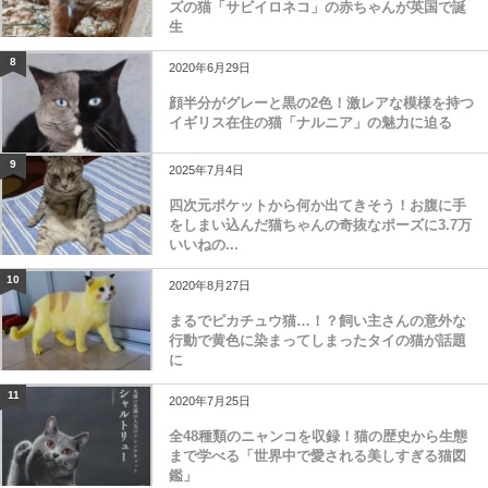
ズの猫「サビイロネコ」の赤ちゃんが英国で誕
生
8
2020年6月29日
顔半分がグレーと黒の2色！激レアな模様を持つ
イギリス在住の猫「ナルニア」の魅力に迫る
9
2025年7月4日
四次元ポケットから何か出てきそう！お腹に手
をしまい込んだ猫ちゃんの奇抜なポーズに3.7万
いいねの...
10
2020年8月27日
まるでピカチュウ猫…！？飼い主さんの意外な
行動で黄色に染まってしまったタイの猫が話題
に
11
2020年7月25日
全48種類のニャンコを収録！猫の歴史から生態
まで学べる「世界中で愛される美しすぎる猫図
鑑」