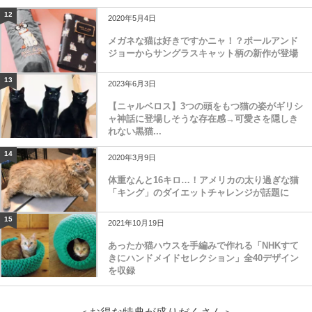
12
2020年5月4日
メガネな猫は好きですかニャ！？ポールアンド
ジョーからサングラスキャット柄の新作が登場
13
2023年6月3日
【ニャルベロス】3つの頭をもつ猫の姿がギリシ
ャ神話に登場しそうな存在感→可愛さを隠しき
れない黒猫...
14
2020年3月9日
体重なんと16キロ…！アメリカの太り過ぎな猫
「キング」のダイエットチャレンジが話題に
15
2021年10月19日
あったか猫ハウスを手編みで作れる「NHKすて
きにハンドメイドセレクション」全40デザイン
を収録