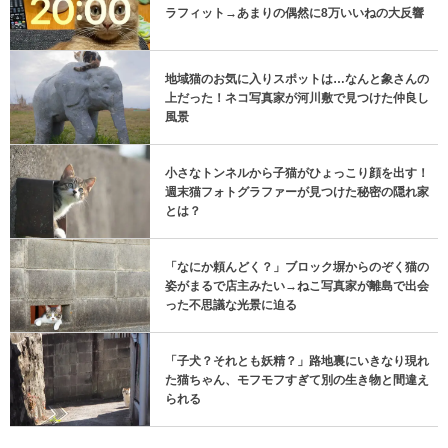
ラフィット→あまりの偶然に8万いいねの大反響
地域猫のお気に入りスポットは…なんと象さんの
上だった！ネコ写真家が河川敷で見つけた仲良し
風景
小さなトンネルから子猫がひょっこり顔を出す！
週末猫フォトグラファーが見つけた秘密の隠れ家
とは？
「なにか頼んどく？」ブロック塀からのぞく猫の
姿がまるで店主みたい→ねこ写真家が離島で出会
った不思議な光景に迫る
「子犬？それとも妖精？」路地裏にいきなり現れ
た猫ちゃん、モフモフすぎて別の生き物と間違え
られる