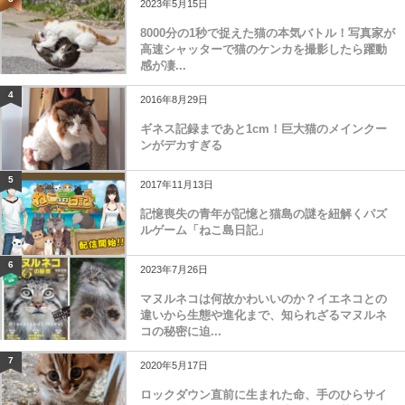
2023年5月15日
8000分の1秒で捉えた猫の本気バトル！写真家が
高速シャッターで猫のケンカを撮影したら躍動
感が凄...
4
2016年8月29日
ギネス記録まであと1cm！巨大猫のメインクー
ンがデカすぎる
5
2017年11月13日
記憶喪失の青年が記憶と猫島の謎を紐解くパズ
ルゲーム「ねこ島日記」
6
2023年7月26日
マヌルネコは何故かわいいのか？イエネコとの
違いから生態や進化まで、知られざるマヌルネ
コの秘密に迫...
7
2020年5月17日
ロックダウン直前に生まれた命、手のひらサイ