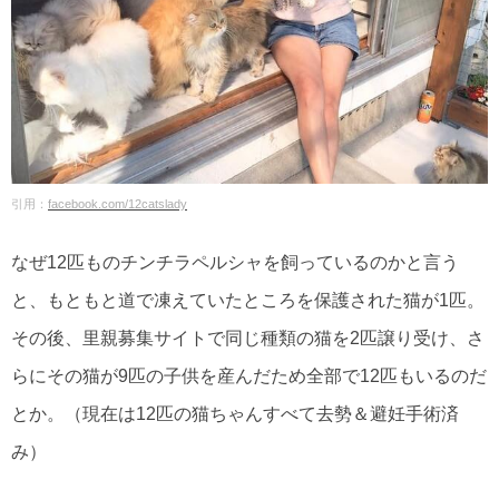
引用：
facebook.com/12catslady
なぜ12匹ものチンチラペルシャを飼っているのかと言う
と、もともと道で凍えていたところを保護された猫が1匹。
その後、里親募集サイトで同じ種類の猫を2匹譲り受け、さ
らにその猫が9匹の子供を産んだため全部で12匹もいるのだ
とか。（現在は12匹の猫ちゃんすべて去勢＆避妊手術済
み）