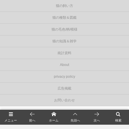
猫の飼い方
猫の種類＆図鑑
猫の毛色/柄/模様
猫の知識＆雑学
統計資料
About
privacy policy
広告掲載
お問い合わせ
©
2026
Cat Press（キャットプレス）
.
メニュー
前へ
ホーム
先頭へ
次へ
検索