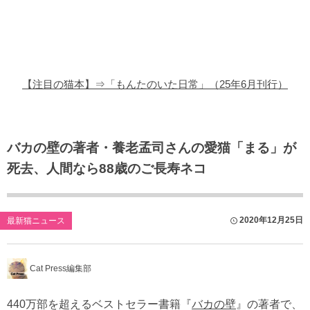
猫の商品レビュー
猫の豆知識・雑学
猫の調査データ
【注目の猫本】⇒「もんたのいた日常」（25年6月刊行）
猫の譲渡会
猫の社会問題
バカの壁の著者・養老孟司さんの愛猫「まる」が
死去、人間なら88歳のご長寿ネコ
猫のゲーム・アプリ
猫のフリー写真素材
2020年12月25日
最新猫ニュース
Cat Press編集部
440万部を超えるベストセラー書籍『
バカの壁
』の著者で、