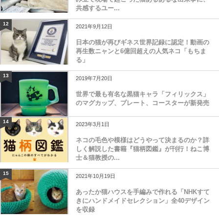
共感するユー...
12
2021年9月12日
日本の猫が再びギネス世界記録に認定！動画の
再生数ニャンと6億回超えの人気ネコ「もちま
る」
13
2019年7月20日
世界で最も有名な黒猫キャラ「フィリックス」
のマグカップ、プレート、コースターが新発売
14
2023年3月1日
ネコの毛色や模様はどうやって決まるのか？詳
しく解説した書籍『猫柄図鑑』が刊行！ねこ博
士＆猫教授の...
15
2021年10月19日
あったか猫ハウスを手編みで作れる「NHKすて
きにハンドメイドセレクション」全40デザイン
を収録