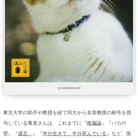
(C) KODANSHA LTD
東京大学の助手や教授を経て同大から名誉教授の称号を授
与している養老さんは、これまでに『
唯脳論
』『バカの
壁』『
遺言。
』『
半分生きて、半分死んでいる
』など、医