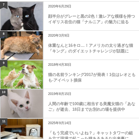
7
2020年6月29日
顔半分がグレーと黒の2色！激レアな模様を持つ
イギリス在住の猫「ナルニア」の魅力に迫る
8
2020年3月9日
体重なんと16キロ…！アメリカの太り過ぎな猫
「キング」のダイエットチャレンジが話題に
9
2018年4月30日
猫の名前ランキング2017が発表！1位はレオとも
も-アイペット損保
10
2019年8月15日
人間の年齢で100歳に相当する美魔女猫の「あな
ご」が逝去、18日までお別れの場を提供中
11
2025年9月14日
「もう完成でいいよね？」キャットタワーの組
み立て現場で起こった猫あるあるな出来事に、