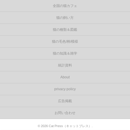
全国の猫カフェ
猫の飼い方
猫の種類＆図鑑
猫の毛色/柄/模様
猫の知識＆雑学
統計資料
About
privacy policy
広告掲載
お問い合わせ
©
2026
Cat Press（キャットプレス）
.