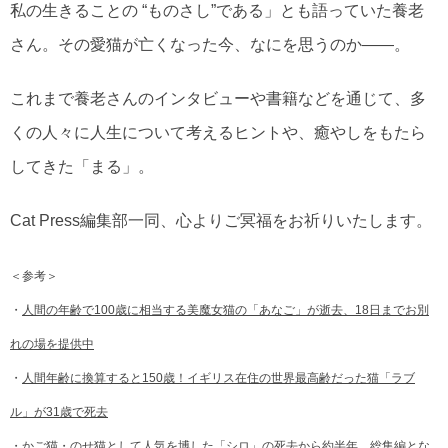
私の生きることの “ものさし”である」とも語っていた養老
さん。その愛猫が亡くなった今、なにを思うのか――。
これまで養老さんのインタビューや書籍などを通じて、多
くの人々に人生について考えるヒントや、癒やしをもたら
してきた「まる」。
Cat Press編集部一同、心よりご冥福をお祈りいたします。
＜参考＞
・
人間の年齢で100歳に相当する美魔女猫の「あなご」が逝去、18日までお別
れの場を提供中
・
人間年齢に換算すると150歳！イギリス在住の世界最高齢だった猫「ラブ
ル」が31歳で死去
・
かご猫・のせ猫として人気を博した「シロ」の死去から約半年、総集編とな