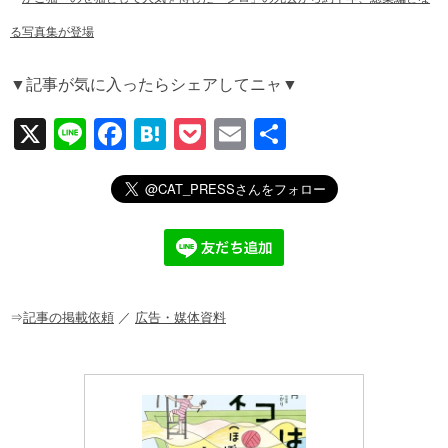
る写真集が登場
▼記事が気に入ったらシェアしてニャ▼
X
Li
F
H
P
E
共
n
a
at
o
m
有
e
c
e
ck
ail
e
n
et
b
a
o
o
⇒
記事の掲載依頼
／
広告・媒体資料
k