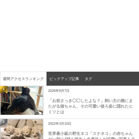
週間アクセスランキング
ピックアップ記事
タグ
1
2026年8月7日
「お前さっき◯◯したよな？」飼い主の腕にま
たがる猫ちゃん、その可愛い後ろ姿に隠れたヒ
ミツとは
2
2022年3月10日
世界最小級の野生ネコ「スナネコ」の赤ちゃん