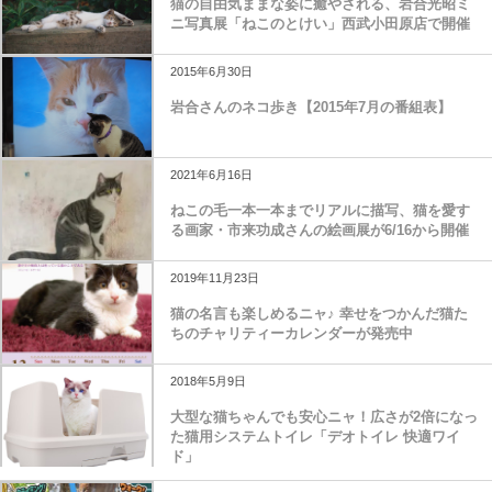
猫の自由気ままな姿に癒やされる、岩合光昭ミ
ニ写真展「ねこのとけい」西武小田原店で開催
2015年6月30日
岩合さんのネコ歩き【2015年7月の番組表】
2021年6月16日
ねこの毛一本一本までリアルに描写、猫を愛す
る画家・市来功成さんの絵画展が6/16から開催
2019年11月23日
猫の名言も楽しめるニャ♪ 幸せをつかんだ猫た
ちのチャリティーカレンダーが発売中
2018年5月9日
大型な猫ちゃんでも安心ニャ！広さが2倍になっ
た猫用システムトイレ「デオトイレ 快適ワイ
ド」