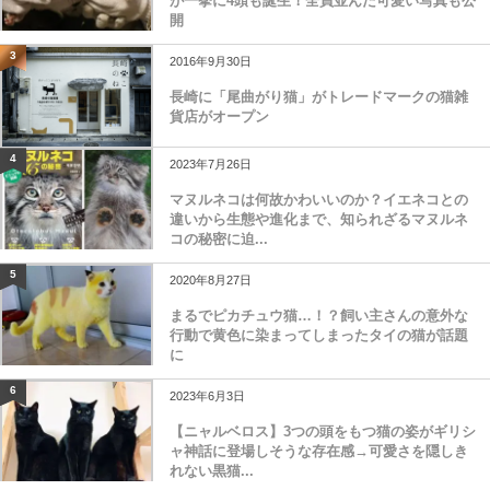
が一挙に4頭も誕生！全員並んだ可愛い写真も公
開
3
2016年9月30日
長崎に「尾曲がり猫」がトレードマークの猫雑
貨店がオープン
4
2023年7月26日
マヌルネコは何故かわいいのか？イエネコとの
違いから生態や進化まで、知られざるマヌルネ
コの秘密に迫...
5
2020年8月27日
まるでピカチュウ猫…！？飼い主さんの意外な
行動で黄色に染まってしまったタイの猫が話題
に
6
2023年6月3日
【ニャルベロス】3つの頭をもつ猫の姿がギリシ
ャ神話に登場しそうな存在感→可愛さを隠しき
れない黒猫...