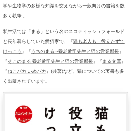
学や生物学の多様な知識を交えながら一般向けの書籍を数
多く執筆 。
私生活では「まる」という名のスコティッシュフォールド
と長年暮らしていた愛猫家で、『
猫も老人も、役立たずで
けっこう
』『
うちのまる ~養老孟司先生と猫の営業部長
』
『
そこのまる 養老孟司先生と猫の営業部長
』『
まる文庫
』
『
ねこバカ いぬバカ
』(共著)など、猫についての著書も多
く出版されています。