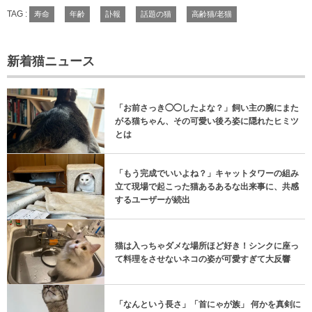
TAG :
寿命
年齢
訃報
話題の猫
高齢猫/老猫
新着猫ニュース
「お前さっき◯◯したよな？」飼い主の腕にまた
がる猫ちゃん、その可愛い後ろ姿に隠れたヒミツ
とは
「もう完成でいいよね？」キャットタワーの組み
立て現場で起こった猫あるあるな出来事に、共感
するユーザーが続出
猫は入っちゃダメな場所ほど好き！シンクに座っ
て料理をさせないネコの姿が可愛すぎて大反響
「なんという長さ」「首にゃが族」 何かを真剣に