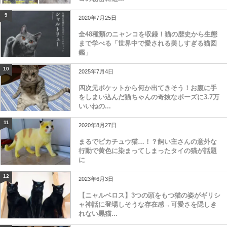
9
2020年7月25日
全48種類のニャンコを収録！猫の歴史から生態
まで学べる「世界中で愛される美しすぎる猫図
鑑」
10
2025年7月4日
四次元ポケットから何か出てきそう！お腹に手
をしまい込んだ猫ちゃんの奇抜なポーズに3.7万
いいねの...
11
2020年8月27日
まるでピカチュウ猫…！？飼い主さんの意外な
行動で黄色に染まってしまったタイの猫が話題
に
12
2023年6月3日
【ニャルベロス】3つの頭をもつ猫の姿がギリシ
ャ神話に登場しそうな存在感→可愛さを隠しき
れない黒猫...