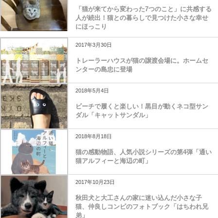
「猫が来てから変わった7つのこと」に共感する
人が続出！猫との暮らしで見つけた小さな幸せ
にほっこり
2017年3月30日
トレーラーハウスが猫の譲渡会場に。ホームセ
ンターの島忠に登場
2018年5月4日
ビーチで履くと楽しい！黒目が動くネコ型サン
ダル「キャットサンダル」
2018年8月18日
猫の感動物語、人気小説シリーズの第4弾「通い
猫アルフィーと海辺の町」
2017年10月23日
秋田犬と大工さんの家に迷い込んだ小さな子
猫、仲良しコンビのフォトブック「はちわれ兄
弟」