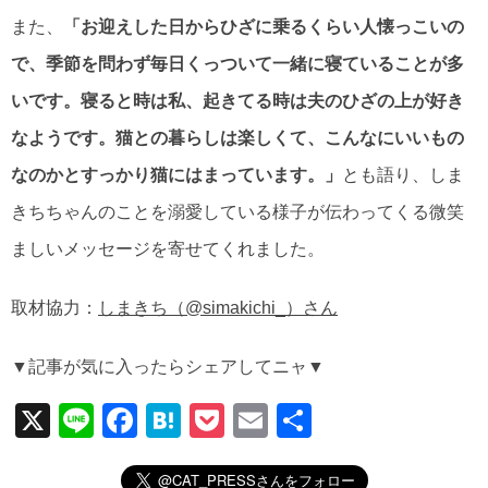
また、
「お迎えした日からひざに乗るくらい人懐っこいの
で、季節を問わず毎日くっついて一緒に寝ていることが多
いです。寝ると時は私、起きてる時は夫のひざの上が好き
なようです。猫との暮らしは楽しくて、こんなにいいもの
なのかとすっかり猫にはまっています。」
とも語り、しま
きちちゃんのことを溺愛している様子が伝わってくる微笑
ましいメッセージを寄せてくれました。
取材協力：
しまきち（@simakichi_）さん
▼記事が気に入ったらシェアしてニャ▼
X
Li
F
H
P
E
共
n
a
at
o
m
有