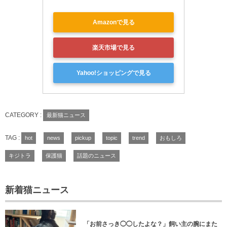
Amazonで見る
楽天市場で見る
Yahoo!ショッピングで見る
CATEGORY :
最新猫ニュース
TAG :
hot
news
pickup
topic
trend
おもしろ
キジトラ
保護猫
話題のニュース
新着猫ニュース
「お前さっき◯◯したよな？」飼い主の腕にまた