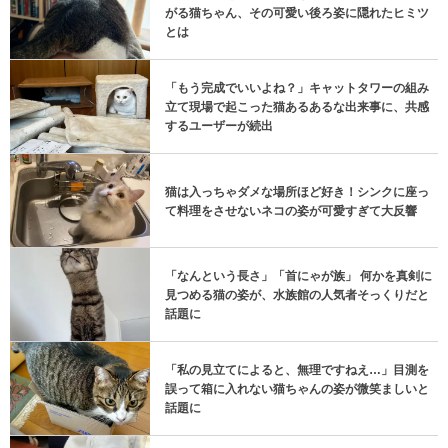
がる猫ちゃん、その可愛い後ろ姿に隠れたヒミツ
とは
「もう完成でいいよね？」キャットタワーの組み
立て現場で起こった猫あるあるな出来事に、共感
するユーザーが続出
猫は入っちゃダメな場所ほど好き！シンクに座っ
て料理をさせないネコの姿が可愛すぎて大反響
「なんという長さ」「首にゃが族」 何かを真剣に
見つめる猫の姿が、水族館の人気者そっくりだと
話題に
「私の見立てによると、無理ですねえ…」目測を
誤って箱に入れない猫ちゃんの姿が微笑ましいと
話題に