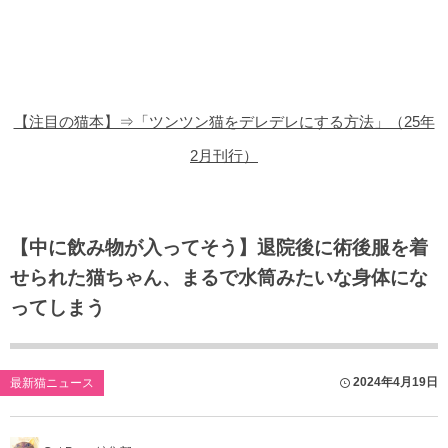
猫の商品レビュー
猫の豆知識・雑学
猫の調査データ
【注目の猫本】⇒「ツンツン猫をデレデレにする方法」（25年
猫の譲渡会
2月刊行）
猫の社会問題
猫のゲーム・アプリ
【中に飲み物が入ってそう】退院後に術後服を着
せられた猫ちゃん、まるで水筒みたいな身体にな
猫のフリー写真素材
ってしまう
2024年4月19日
最新猫ニュース