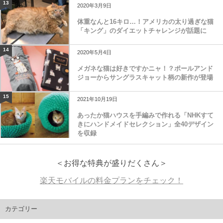
13
2020年3月9日
体重なんと16キロ…！アメリカの太り過ぎな猫
「キング」のダイエットチャレンジが話題に
14
2020年5月4日
メガネな猫は好きですかニャ！？ポールアンド
ジョーからサングラスキャット柄の新作が登場
15
2021年10月19日
あったか猫ハウスを手編みで作れる「NHKすて
きにハンドメイドセレクション」全40デザイン
を収録
＜お得な特典が盛りだくさん＞
楽天モバイルの料金プランをチェック！
カテゴリー