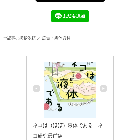
e
c
e
ck
ail
e
n
et
b
a
o
o
⇒
記事の掲載依頼
／
広告・媒体資料
k
ネコは（ほぼ）液体である　ネ
コ研究最前線