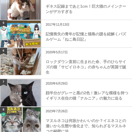
ギネス記録まであと1cm！巨大猫のメインクー
ンがデカすぎる
5
2017年11月13日
記憶喪失の青年が記憶と猫島の謎を紐解くパズ
ルゲーム「ねこ島日記」
6
2020年5月17日
ロックダウン直前に生まれた命、手のひらサイ
ズの猫「サビイロネコ」の赤ちゃんが英国で誕
生
7
2020年6月29日
顔半分がグレーと黒の2色！激レアな模様を持つ
イギリス在住の猫「ナルニア」の魅力に迫る
8
2023年7月26日
マヌルネコは何故かわいいのか？イエネコとの
違いから生態や進化まで、知られざるマヌルネ
コの秘密に迫...