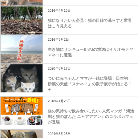
2016年4月10日
猫になりたい人必見！猫の目線で暮らすと世界
はこう見える
2016年8月2日
生き物にサンキュー!! 8/3の放送はイリオモテヤ
マネコに遭遇
2020年8月17日
ついに赤ちゃんとママが一緒に登場！日本初・
砂漠の天使「スナネコ」の親子展示が始まるニ
ャ
2018年1月28日
猫の気持ちで飲み食いしたい♪人気マンガ「鴻池
剛と猫のぽんた ニャアアアン」のコラボカフェ
が登場
2024年3月25日