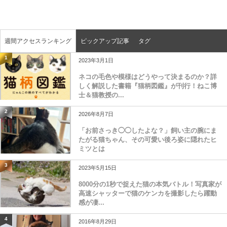
週間アクセスランキング
ピックアップ記事
タグ
1
2023年3月1日
ネコの毛色や模様はどうやって決まるのか？詳
しく解説した書籍『猫柄図鑑』が刊行！ねこ博
士＆猫教授の...
2
2026年8月7日
「お前さっき◯◯したよな？」飼い主の腕にま
たがる猫ちゃん、その可愛い後ろ姿に隠れたヒ
ミツとは
3
2023年5月15日
8000分の1秒で捉えた猫の本気バトル！写真家が
高速シャッターで猫のケンカを撮影したら躍動
感が凄...
4
2016年8月29日