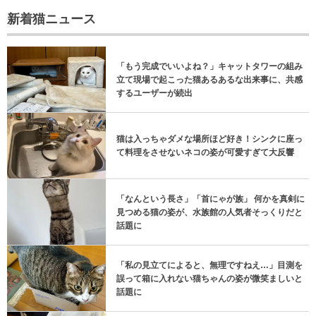
新着猫ニュース
「もう完成でいいよね？」キャットタワーの組み
立て現場で起こった猫あるあるな出来事に、共感
するユーザーが続出
猫は入っちゃダメな場所ほど好き！シンクに座っ
て料理をさせないネコの姿が可愛すぎて大反響
「なんという長さ」「首にゃが族」 何かを真剣に
見つめる猫の姿が、水族館の人気者そっくりだと
話題に
「私の見立てによると、無理ですねえ…」目測を
誤って箱に入れない猫ちゃんの姿が微笑ましいと
話題に