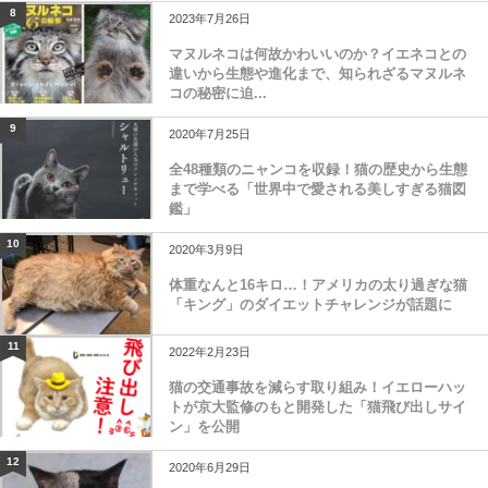
8
2023年7月26日
マヌルネコは何故かわいいのか？イエネコとの
違いから生態や進化まで、知られざるマヌルネ
コの秘密に迫...
9
2020年7月25日
全48種類のニャンコを収録！猫の歴史から生態
まで学べる「世界中で愛される美しすぎる猫図
鑑」
10
2020年3月9日
体重なんと16キロ…！アメリカの太り過ぎな猫
「キング」のダイエットチャレンジが話題に
11
2022年2月23日
猫の交通事故を減らす取り組み！イエローハッ
トが京大監修のもと開発した「猫飛び出しサイ
ン」を公開
12
2020年6月29日