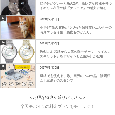
顔半分がグレーと黒の2色！激レアな模様を持つ
イギリス在住の猫「ナルニア」の魅力に迫る
13
2019年9月15日
小学6年生の館長がつづった保護猫シェルターの
写真エッセイ集「猫庭ものがたり」
14
2019年5月30日
PAUL ＆ JOEから人気の猫モチーフ「タイムレ
スキャット」をデザインした腕時計が登場
15
2017年6月30日
SNSでも使える、歌川国芳のネコ作品「猫飼好
五十三疋」のスタンプ
＜お得な特典が盛りだくさん＞
楽天モバイルの料金プランをチェック！