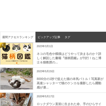
週間アクセスランキング
ピックアップ記事
タグ
1
2023年3月1日
ネコの毛色や模様はどうやって決まるのか？詳
しく解説した書籍『猫柄図鑑』が刊行！ねこ博
士＆猫教授の...
2
2023年5月15日
8000分の1秒で捉えた猫の本気バトル！写真家が
高速シャッターで猫のケンカを撮影したら躍動
感が凄...
3
2020年5月17日
ロックダウン直前に生まれた命、手のひらサイ