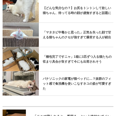
【どんな気分なの？】お尻をトントンして欲しい
猫ちゃん、待ってる時の顔が虚無すぎると話題に
「マタタビ中毒かと思った」正気を失った顔で甘
える猫ちゃんのクセが強すぎて爆笑する人が続出
「梱包完了ですニャ」1箱に1匹ずつ入る猫たちの
収まり具合が良すぎて今にも出荷されそう
パナソニックの家電が猫ベッドに…？抜群のフィ
ット感で食洗機を使いこなすネコの姿が可愛すぎ
た