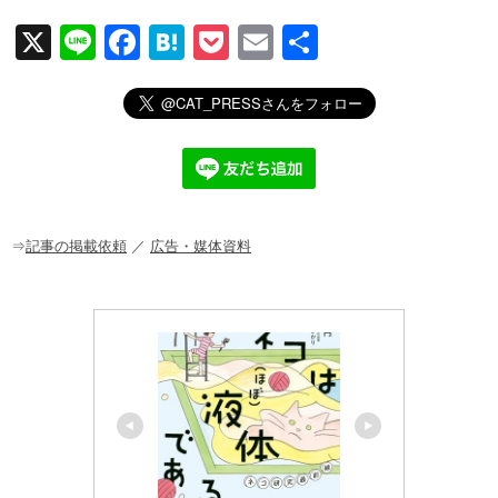
X
Li
F
H
P
E
共
n
a
at
o
m
有
e
c
e
ck
ail
e
n
et
b
a
o
o
⇒
記事の掲載依頼
／
広告・媒体資料
k