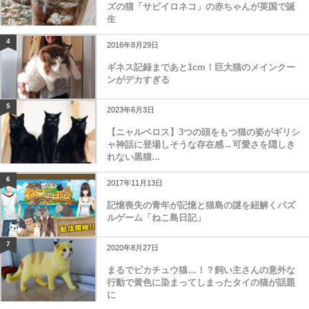
ズの猫「サビイロネコ」の赤ちゃんが英国で誕
生
4
2016年8月29日
ギネス記録まであと1cm！巨大猫のメインクー
ンがデカすぎる
5
2023年6月3日
【ニャルベロス】3つの頭をもつ猫の姿がギリシ
ャ神話に登場しそうな存在感→可愛さを隠しき
れない黒猫...
6
2017年11月13日
記憶喪失の青年が記憶と猫島の謎を紐解くパズ
ルゲーム「ねこ島日記」
7
2020年8月27日
まるでピカチュウ猫…！？飼い主さんの意外な
行動で黄色に染まってしまったタイの猫が話題
に