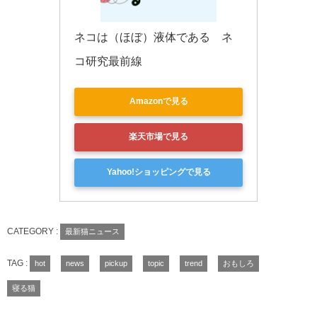
ネコは（ほぼ）液体である　ネ
コ研究最前線
Amazonで見る
楽天市場で見る
Yahoo!ショッピングで見る
CATEGORY :
最新猫ニュース
TAG :
hot
news
pickup
topic
trend
おもしろ
寝る猫