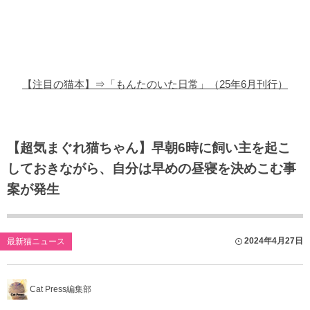
猫の商品レビュー
猫の豆知識・雑学
猫の調査データ
【注目の猫本】⇒「もんたのいた日常」（25年6月刊行）
猫の譲渡会
猫の社会問題
【超気まぐれ猫ちゃん】早朝6時に飼い主を起こ
しておきながら、自分は早めの昼寝を決めこむ事
猫のゲーム・アプリ
案が発生
猫のフリー写真素材
2024年4月27日
最新猫ニュース
Cat Press編集部