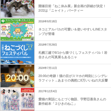
開催目前「ねこ休み展」新企画の詳細が決定！
2/22は「ニャイト」パーティー
2016年9月18日
ネコとアルパカの可愛い＆使いやすいLINEスタ
ンプが登場
2018年7月29日
札幌三越で8/1から猫づくしフェスティバル！岩
合さんの写真展もあるニャ
2024年7月11日
20:00の奇跡！猫の目がスマホの時刻にシンデレ
ラフィット→あまりの偶然に8万いいねの大反響
2017年12月4日
愛猫の実話にもとづく物語、宇野亞喜良さんの
新作絵本「２ひきのねこ」