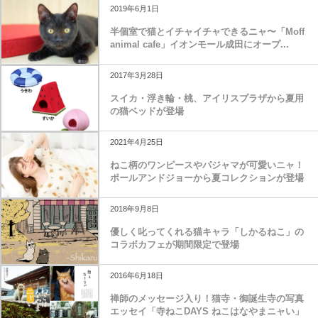
2019年6月1日
半個室で猫とイチャイチャできるニャ〜「Moff
animal cafe」イオンモール成田にオープ...
2017年3月28日
スイカ・浮き輪・桃、アイリスプラザから夏用
の猫ベッドが登場
2021年4月25日
ねこ柄のワンピースやパジャマが可愛いニャ！
ポールアンドジョーから夏コレクションが登場
2018年9月8日
優しく叱ってくれる猫キャラ「しかるねこ」の
コラボカフェが期間限定で登場
2016年6月18日
禅師のメッセージ入り！猫寺・御誕生寺の写真
エッセイ「寺ねこDAYS ねこはなやまニャい」