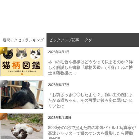
週間アクセスランキング
ピックアップ記事
タグ
1
2023年3月1日
ネコの毛色や模様はどうやって決まるのか？詳
しく解説した書籍『猫柄図鑑』が刊行！ねこ博
士＆猫教授の...
2
2026年8月7日
「お前さっき◯◯したよな？」飼い主の腕にま
たがる猫ちゃん、その可愛い後ろ姿に隠れたヒ
ミツとは
3
2023年5月15日
8000分の1秒で捉えた猫の本気バトル！写真家が
高速シャッターで猫のケンカを撮影したら躍動
感が凄...