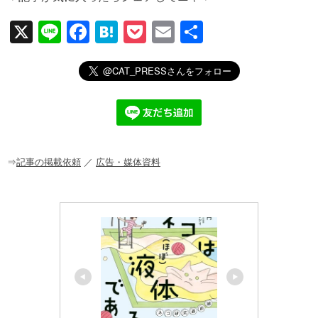
X
Li
F
H
P
E
共
n
a
at
o
m
有
e
c
e
ck
ail
e
n
et
b
a
o
o
⇒
記事の掲載依頼
／
広告・媒体資料
k