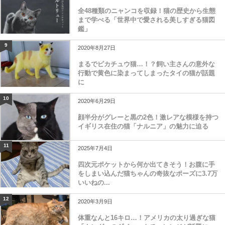
全48種類のニャンコを収録！猫の歴史から生態
まで学べる「世界中で愛される美しすぎる猫図
鑑」
9
2020年8月27日
まるでピカチュウ猫…！？飼い主さんの意外な
行動で黄色に染まってしまったタイの猫が話題
に
10
2020年6月29日
顔半分がグレーと黒の2色！激レアな模様を持つ
イギリス在住の猫「ナルニア」の魅力に迫る
11
2025年7月4日
四次元ポケットから何か出てきそう！お腹に手
をしまい込んだ猫ちゃんの奇抜なポーズに3.7万
いいねの...
12
2020年3月9日
体重なんと16キロ…！アメリカの太り過ぎな猫