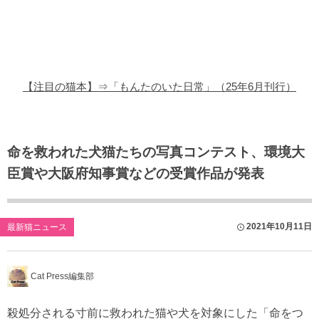
猫の商品レビュー
猫の豆知識・雑学
猫の調査データ
【注目の猫本】⇒「もんたのいた日常」（25年6月刊行）
猫の譲渡会
猫の社会問題
命を救われた犬猫たちの写真コンテスト、環境大
臣賞や大阪府知事賞などの受賞作品が発表
猫のゲーム・アプリ
猫のフリー写真素材
2021年10月11日
最新猫ニュース
Cat Press編集部
殺処分される寸前に救われた猫や犬を対象にした「命をつ