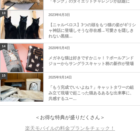
「キング」のダイエットチャレンジが話題に
13
2023年6月3日
【ニャルベロス】3つの頭をもつ猫の姿がギリシ
ャ神話に登場しそうな存在感→可愛さを隠しき
れない黒猫...
14
2020年5月4日
メガネな猫は好きですかニャ！？ポールアンド
ジョーからサングラスキャット柄の新作が登場
15
2025年9月14日
「もう完成でいいよね？」キャットタワーの組
み立て現場で起こった猫あるあるな出来事に、
共感するユー...
＜お得な特典が盛りだくさん＞
楽天モバイルの料金プランをチェック！