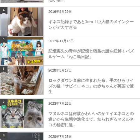
4
2016年8月29日
ギネス記録まであと1cm！巨大猫のメインクー
ンがデカすぎる
5
2017年11月13日
記憶喪失の青年が記憶と猫島の謎を紐解くパズ
ルゲーム「ねこ島日記」
6
2020年5月17日
ロックダウン直前に生まれた命、手のひらサイ
ズの猫「サビイロネコ」の赤ちゃんが英国で誕
生
7
2023年7月26日
マヌルネコは何故かわいいのか？イエネコとの
違いから生態や進化まで、知られざるマヌルネ
コの秘密に迫...
8
2020年7月25日