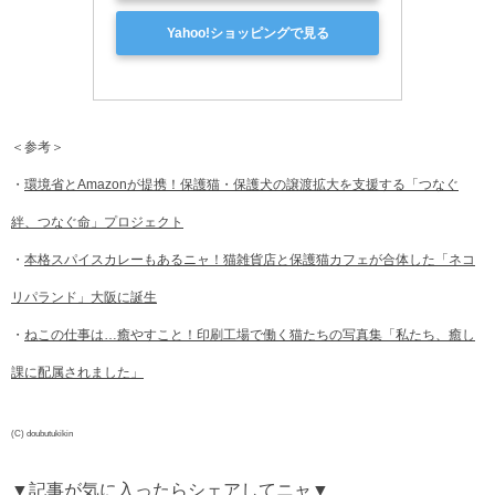
Yahoo!ショッピングで見る
＜参考＞
・
環境省とAmazonが提携！保護猫・保護犬の譲渡拡大を支援する「つなぐ
絆、つなぐ命」プロジェクト
・
本格スパイスカレーもあるニャ！猫雑貨店と保護猫カフェが合体した「ネコ
リパランド」大阪に誕生
・
ねこの仕事は…癒やすこと！印刷工場で働く猫たちの写真集「私たち、癒し
課に配属されました」
(C) doubutukikin
▼記事が気に入ったらシェアしてニャ▼