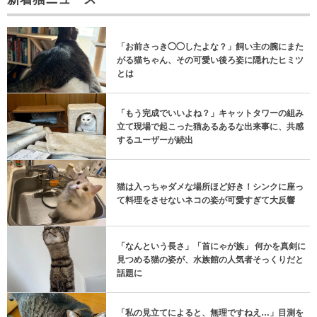
「お前さっき◯◯したよな？」飼い主の腕にまた
がる猫ちゃん、その可愛い後ろ姿に隠れたヒミツ
とは
「もう完成でいいよね？」キャットタワーの組み
立て現場で起こった猫あるあるな出来事に、共感
するユーザーが続出
猫は入っちゃダメな場所ほど好き！シンクに座っ
て料理をさせないネコの姿が可愛すぎて大反響
「なんという長さ」「首にゃが族」 何かを真剣に
見つめる猫の姿が、水族館の人気者そっくりだと
話題に
「私の見立てによると、無理ですねえ…」目測を