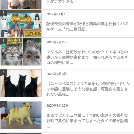
ンがデカすぎる
6
2017年11月13日
記憶喪失の青年が記憶と猫島の謎を紐解くパズ
ルゲーム「ねこ島日記」
7
2023年7月26日
マヌルネコは何故かわいいのか？イエネコとの
違いから生態や進化まで、知られざるマヌルネ
コの秘密に迫...
8
2023年6月3日
【ニャルベロス】3つの頭をもつ猫の姿がギリシ
ャ神話に登場しそうな存在感→可愛さを隠しき
れない黒猫...
9
2020年8月27日
まるでピカチュウ猫…！？飼い主さんの意外な
行動で黄色に染まってしまったタイの猫が話題
に