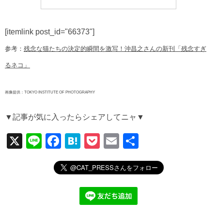
[itemlink post_id="66373"]
参考：
残念な猫たちの決定的瞬間を激写！沖昌之さんの新刊「残念すぎ
るネコ」
画像提供：TOKYO INSTITUTE OF PHOTOGRAPHY
▼記事が気に入ったらシェアしてニャ▼
X
Li
F
H
P
E
共
n
a
at
o
m
有
e
c
e
ck
ail
e
n
et
b
a