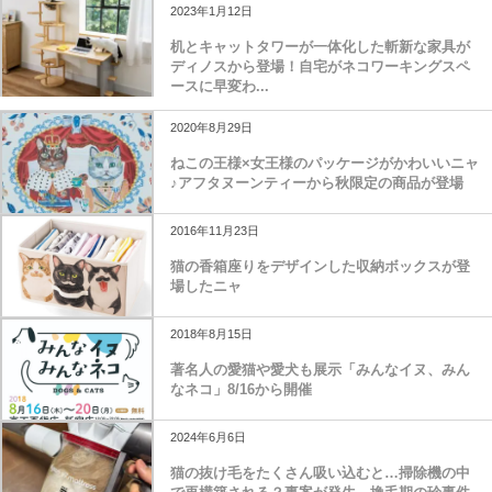
2023年1月12日
机とキャットタワーが一体化した斬新な家具が
ディノスから登場！自宅がネコワーキングスペ
ースに早変わ...
2020年8月29日
ねこの王様×女王様のパッケージがかわいいニャ
♪アフタヌーンティーから秋限定の商品が登場
2016年11月23日
猫の香箱座りをデザインした収納ボックスが登
場したニャ
2018年8月15日
著名人の愛猫や愛犬も展示「みんなイヌ、みん
なネコ」8/16から開催
2024年6月6日
猫の抜け毛をたくさん吸い込むと…掃除機の中