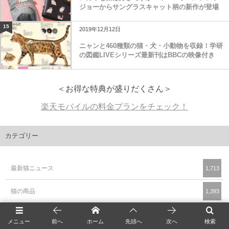
ジョーからサングラスキャット柄の新作が登場
15
2019年12月12日
ニャンと460種類の猫・犬・小動物を収録！学研
の図鑑LIVEシリーズ最新刊はBBCの映像付き
＜お得な特典が盛りだくさん＞
楽天モバイルの料金プランをチェック！
カテゴリー
最新猫ニュース
1,713
猫の商品
1,393
猫のイベント
950
メニュー
前へ
ホーム
先頭へ
次へ
検索