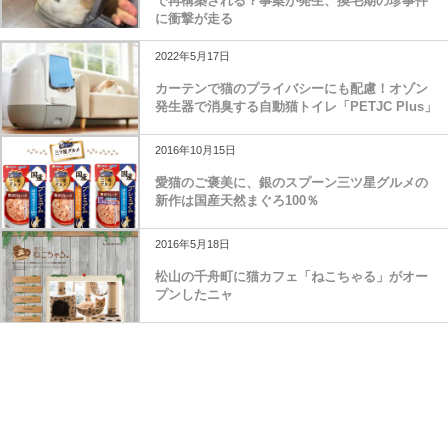
で再構築される？事案が発生、換毛期の珍事件
に衝撃が走る
2022年5月17日
カーテンで猫のプライバシーにも配慮！オゾン
発生器で消臭する自動猫トイレ「PETJC Plus」
2016年10月15日
愛猫のご褒美に、銀のスプーン三ツ星グルメの
新作は国産天然まぐろ100％
2016年5月18日
松山の千舟町に猫カフェ「ねこちゃる」がオー
プンしたニャ