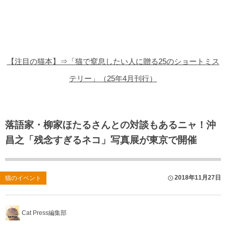
猫の商品レビュー
猫の豆知識・雑学
猫の調査データ
【注目の猫本】⇒「猫で窒息したい人に贈る25のショートミス
猫の譲渡会
テリー」（25年4月刊行）
猫の社会問題
猫のゲーム・アプリ
落語家・柳家ほたるさんとの対談もあるニャ！沖
昌之「残念すぎるネコ」写真展が東京で開催
猫のフリー写真素材
2018年11月27日
猫のイベント
Cat Press編集部