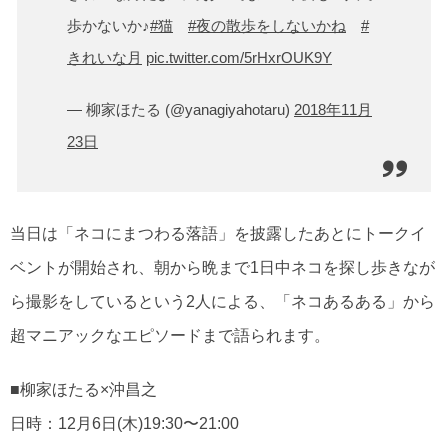
歩かないか♪
#猫
#夜の散歩をしないかね
#
きれいな月
pic.twitter.com/5rHxrOUK9Y
— 柳家ほたる (@yanagiyahotaru)
2018年11月
23日
当日は「ネコにまつわる落語」を披露したあとにトークイ
ベントが開始され、朝から晩まで1日中ネコを探し歩きなが
ら撮影をしているという2人による、「ネコあるある」から
超マニアックなエピソードまで語られます。
■柳家ほたる×沖昌之
日時：12月6日(木)19:30〜21:00