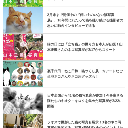
2月末まで開催中の『飼い主のいない猫写真
展』、10年間にわたって猫を撮り続ける撮影者の
思いに独占インタビューで迫る
猫の日には「立ち猫」の撮り方も本人が伝授！山
本正義さんのネコ写真展が2/17からスタート
裏千代田 ねこ日和 猫づくし展 ☆アートなご
当地ネコさんやネコ用グッズも！
日本全国から41名の猫写真家が参加！今を生きる
猫たちのキオク・キロクを集めた写真展が2/22に
開催
ラオスで撮影した猫の写真も展示！3名のネコ写
真家が参加する、写真×猫雑貨×食のイベント「ね