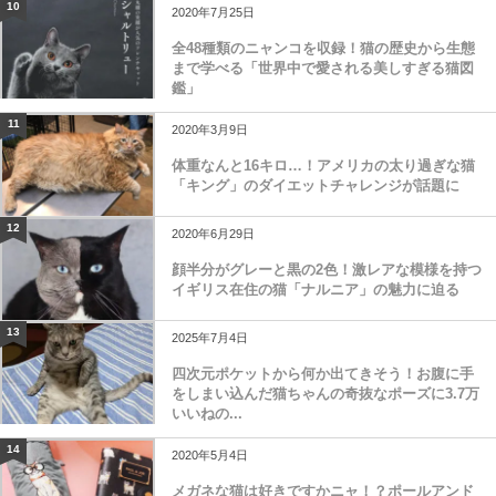
10
2020年7月25日
全48種類のニャンコを収録！猫の歴史から生態
まで学べる「世界中で愛される美しすぎる猫図
鑑」
11
2020年3月9日
体重なんと16キロ…！アメリカの太り過ぎな猫
「キング」のダイエットチャレンジが話題に
12
2020年6月29日
顔半分がグレーと黒の2色！激レアな模様を持つ
イギリス在住の猫「ナルニア」の魅力に迫る
13
2025年7月4日
四次元ポケットから何か出てきそう！お腹に手
をしまい込んだ猫ちゃんの奇抜なポーズに3.7万
いいねの...
14
2020年5月4日
メガネな猫は好きですかニャ！？ポールアンド