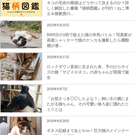
ネコの毛色や模様はどうやって決まるのか？詳
しく解説した書籍『猫柄図鑑』が刊行！ねこ博
士＆猫教授の...
2
2023年5月15日
8000分の1秒で捉えた猫の本気バトル！写真家が
高速シャッターで猫のケンカを撮影したら躍動
感が凄...
3
2020年5月17日
ロックダウン直前に生まれた命、手のひらサイ
ズの猫「サビイロネコ」の赤ちゃんが英国で誕
生
4
2026年8月7日
「お前さっき◯◯したよな？」飼い主の腕にま
たがる猫ちゃん、その可愛い後ろ姿に隠れたヒ
ミツとは
5
2016年8月29日
ギネス記録まであと1cm！巨大猫のメインクー