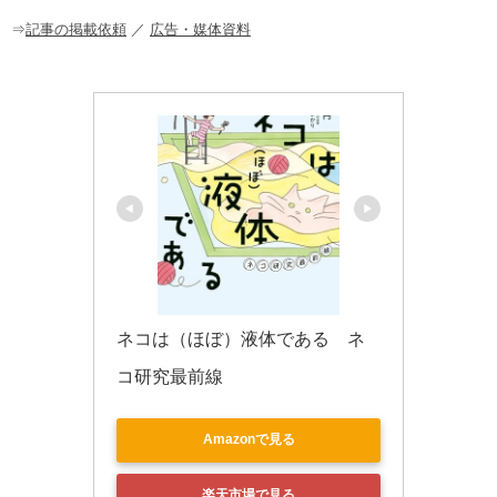
o
o
⇒
記事の掲載依頼
／
広告・媒体資料
k
ネコは（ほぼ）液体である　ネ
コ研究最前線
Amazonで見る
楽天市場で見る