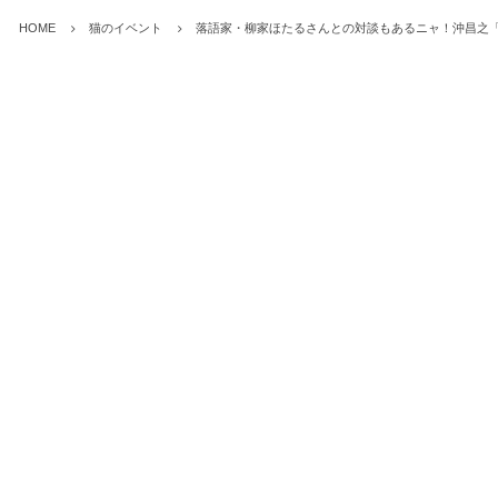
HOME
猫のイベント
落語家・柳家ほたるさんとの対談もあるニャ！沖昌之