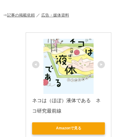
o
o
⇒
記事の掲載依頼
／
広告・媒体資料
k
ネコは（ほぼ）液体である　ネ
コ研究最前線
Amazonで見る