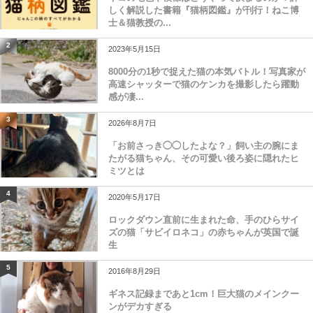
しく解説した書籍『猫柄図鑑』が刊行！ねこ博
士＆猫教授の...
2
2023年5月15日
8000分の1秒で捉えた猫の本気バトル！写真家が
高速シャッターで猫のケンカを撮影したら躍動
感が凄...
3
2026年8月7日
「お前さっき◯◯したよな？」飼い主の腕にま
たがる猫ちゃん、その可愛い後ろ姿に隠れたヒ
ミツとは
4
2020年5月17日
ロックダウン直前に生まれた命、手のひらサイ
ズの猫「サビイロネコ」の赤ちゃんが英国で誕
生
5
2016年8月29日
ギネス記録まであと1cm！巨大猫のメインクー
ンがデカすぎる