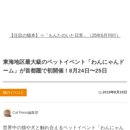
猫の商品レビュー
猫の豆知識・雑学
猫の調査データ
【注目の猫本】⇒「もんたのいた日常」（25年6月刊行）
猫の譲渡会
猫の社会問題
東海地区最大級のペットイベント「わんにゃんド
ーム」が首都圏で初開催！8月24日〜25日
猫のゲーム・アプリ
猫のフリー写真素材
2019年8月19日
猫のイベント
Cat Press編集部
世界中の猫や犬と触れ合えるペットイベント「わんにゃん