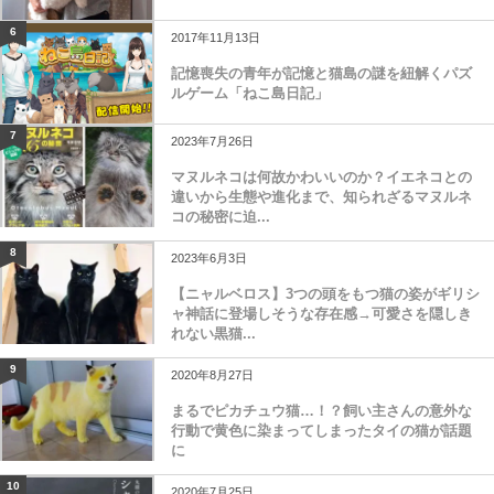
6
2017年11月13日
記憶喪失の青年が記憶と猫島の謎を紐解くパズ
ルゲーム「ねこ島日記」
7
2023年7月26日
マヌルネコは何故かわいいのか？イエネコとの
違いから生態や進化まで、知られざるマヌルネ
コの秘密に迫...
8
2023年6月3日
【ニャルベロス】3つの頭をもつ猫の姿がギリシ
ャ神話に登場しそうな存在感→可愛さを隠しき
れない黒猫...
9
2020年8月27日
まるでピカチュウ猫…！？飼い主さんの意外な
行動で黄色に染まってしまったタイの猫が話題
に
10
2020年7月25日