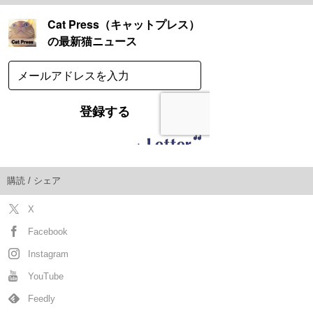
購読 / シェア
X
Facebook
Instagram
YouTube
Feedly