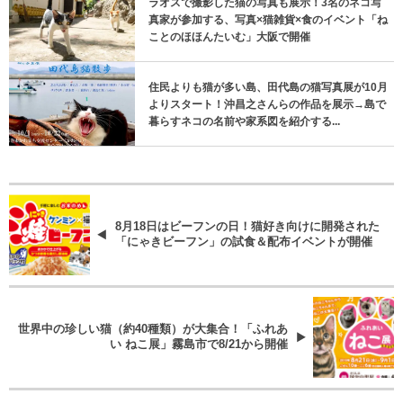
ラオスで撮影した猫の写真も展示！3名のネコ写
真家が参加する、写真×猫雑貨×食のイベント「ね
ことのほほんたいむ」大阪で開催
住民よりも猫が多い島、田代島の猫写真展が10月
よりスタート！沖昌之さんらの作品を展示→島で
暮らすネコの名前や家系図を紹介する...
8月18日はビーフンの日！猫好き向けに開発された
「にゃきビーフン」の試食＆配布イベントが開催
世界中の珍しい猫（約40種類）が大集合！「ふれあ
い ねこ展」霧島市で8/21から開催