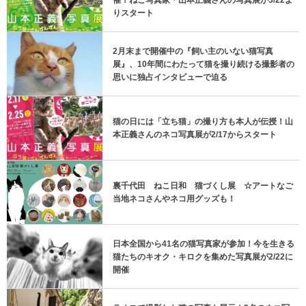
りスタート
2月末まで開催中の『飼い主のいない猫写真
展』、10年間にわたって猫を撮り続ける撮影者の
思いに独占インタビューで迫る
猫の日には「立ち猫」の撮り方も本人が伝授！山
本正義さんのネコ写真展が2/17からスタート
裏千代田 ねこ日和 猫づくし展 ☆アートなご
当地ネコさんやネコ用グッズも！
日本全国から41名の猫写真家が参加！今を生きる
猫たちのキオク・キロクを集めた写真展が2/22に
開催