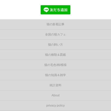
猫の新着記事
全国の猫カフェ
猫の飼い方
猫の種類＆図鑑
猫の毛色/柄/模様
猫の知識＆雑学
統計資料
About
privacy policy