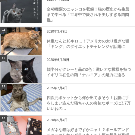
全48種類のニャンコを収録！猫の歴史から生態
まで学べる「世界中で愛される美しすぎる猫図
鑑」
11
2020年3月9日
体重なんと16キロ…！アメリカの太り過ぎな猫
「キング」のダイエットチャレンジが話題に
12
2020年6月29日
顔半分がグレーと黒の2色！激レアな模様を持つ
イギリス在住の猫「ナルニア」の魅力に迫る
13
2025年7月4日
四次元ポケットから何か出てきそう！お腹に手
をしまい込んだ猫ちゃんの奇抜なポーズに3.7万
いいねの...
14
2020年5月4日
メガネな猫は好きですかニャ！？ポールアンド