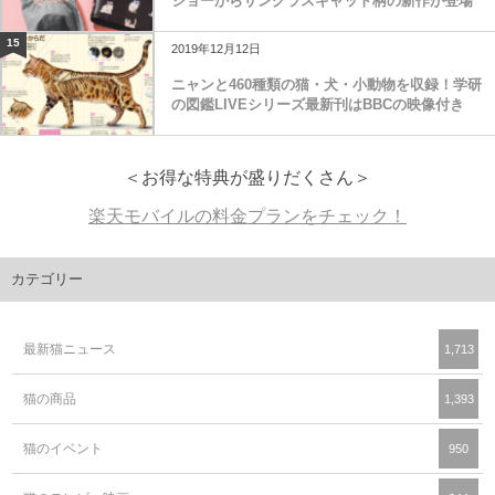
ジョーからサングラスキャット柄の新作が登場
15
2019年12月12日
ニャンと460種類の猫・犬・小動物を収録！学研
の図鑑LIVEシリーズ最新刊はBBCの映像付き
＜お得な特典が盛りだくさん＞
楽天モバイルの料金プランをチェック！
カテゴリー
最新猫ニュース
1,713
猫の商品
1,393
猫のイベント
950