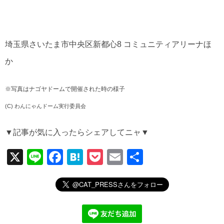
埼玉県さいたま市中央区新都心8 コミュニティアリーナほ
か
※写真はナゴヤドームで開催された時の様子
(C) わんにゃんドーム実行委員会
▼記事が気に入ったらシェアしてニャ▼
X
Li
F
H
P
E
共
n
a
at
o
m
有
e
c
e
ck
ail
e
n
et
b
a