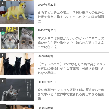
6
2020年8月27日
まるでピカチュウ猫…！？飼い主さんの意外な
行動で黄色に染まってしまったタイの猫が話題
に
7
2023年7月26日
マヌルネコは何故かわいいのか？イエネコとの
違いから生態や進化まで、知られざるマヌルネ
コの秘密に迫...
8
2023年6月3日
【ニャルベロス】3つの頭をもつ猫の姿がギリシ
ャ神話に登場しそうな存在感→可愛さを隠しき
れない黒猫...
9
2020年7月25日
全48種類のニャンコを収録！猫の歴史から生態
まで学べる「世界中で愛される美しすぎる猫図
鑑」
10
2020年3月9日