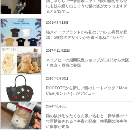
猫じゃらしで一撃必殺ニャ！上段の構えから今
にも技を繰り出しそうな猫の姿がカッコよすぎ
るとSNSで...
2021年8月13日
猫スイーツブランドから初のアパレル商品が登
場！5種類のデザインから選べるねこTシャツ
2017年11月22日
ネコノヒーの期間限定ショップが11/23から大阪
と東京・原宿に登場
2018年5月30日
ROOTOTEから新しい猫のトートバッグ「Mon
Chat(モンシャ)」がデビュー
2024年6月6日
猫の抜け毛をたくさん吸い込むと…掃除機の中
で再構築される？事案が発生、換毛期の珍事件
に衝撃が走る