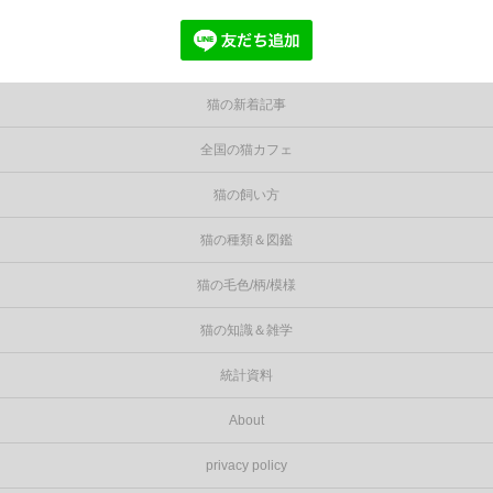
猫の新着記事
全国の猫カフェ
猫の飼い方
猫の種類＆図鑑
猫の毛色/柄/模様
猫の知識＆雑学
統計資料
About
privacy policy