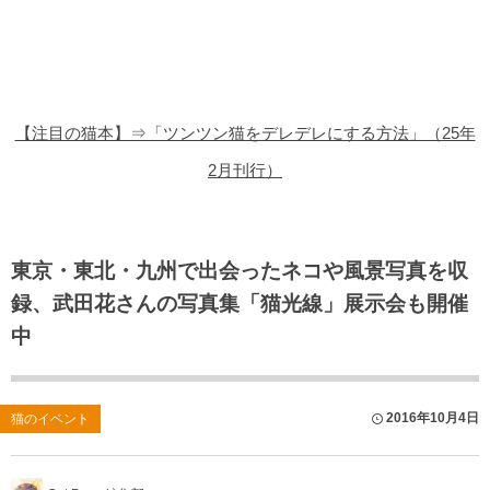
猫の商品レビュー
猫の豆知識・雑学
猫の調査データ
【注目の猫本】⇒「ツンツン猫をデレデレにする方法」（25年
猫の譲渡会
2月刊行）
猫の社会問題
猫のゲーム・アプリ
東京・東北・九州で出会ったネコや風景写真を収
録、武田花さんの写真集「猫光線」展示会も開催
猫のフリー写真素材
中
2016年10月4日
猫のイベント