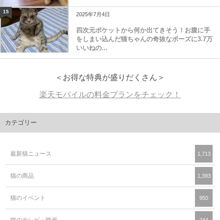
15
2025年7月4日
四次元ポケットから何か出てきそう！お腹に手
をしまい込んだ猫ちゃんの奇抜なポーズに3.7万
いいねの...
＜お得な特典が盛りだくさん＞
楽天モバイルの料金プランをチェック！
カテゴリー
最新猫ニュース
1,713
猫の商品
1,393
猫のイベント
950
猫のテレビ・映画
244