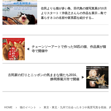
住民よりも猫が多い島、田代島の猫写真展が10月
よりスタート！沖昌之さんらの作品を展示→島で
暮らすネコの名前や家系図を紹介する...
チェーンソーアートで作った50匹の猫、作品展が猫
寺で開催中
古民家の灯りとニッポンの気ままな猫たち2016、
静岡県菊川市で開催
HOME
猫のイベント
東京・東北・九州で出会ったネコや風景写真を収録、