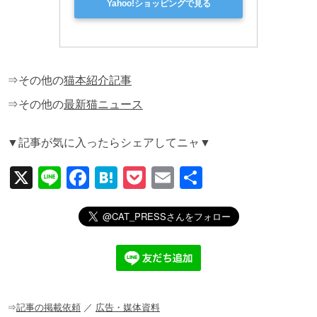
Yahoo!ショッピングで見る
⇒その他の
猫本紹介記事
⇒その他の
最新猫ニュース
▼記事が気に入ったらシェアしてニャ▼
X
Li
F
H
P
E
共
n
a
at
o
m
有
e
c
e
ck
ail
e
n
et
b
a
o
o
⇒
記事の掲載依頼
／
広告・媒体資料