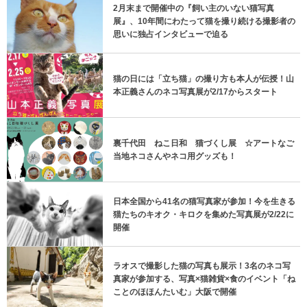
2月末まで開催中の『飼い主のいない猫写真
展』、10年間にわたって猫を撮り続ける撮影者の
思いに独占インタビューで迫る
猫の日には「立ち猫」の撮り方も本人が伝授！山
本正義さんのネコ写真展が2/17からスタート
裏千代田 ねこ日和 猫づくし展 ☆アートなご
当地ネコさんやネコ用グッズも！
日本全国から41名の猫写真家が参加！今を生きる
猫たちのキオク・キロクを集めた写真展が2/22に
開催
ラオスで撮影した猫の写真も展示！3名のネコ写
真家が参加する、写真×猫雑貨×食のイベント「ね
ことのほほんたいむ」大阪で開催