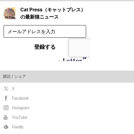
購読 / シェア
X
Facebook
Instagram
YouTube
Feedly