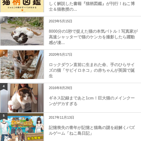
しく解説した書籍『猫柄図鑑』が刊行！ねこ博
士＆猫教授の...
2
2023年5月15日
8000分の1秒で捉えた猫の本気バトル！写真家が
高速シャッターで猫のケンカを撮影したら躍動
感が凄...
3
2020年5月17日
ロックダウン直前に生まれた命、手のひらサイ
ズの猫「サビイロネコ」の赤ちゃんが英国で誕
生
4
2016年8月29日
ギネス記録まであと1cm！巨大猫のメインクー
ンがデカすぎる
5
2017年11月13日
記憶喪失の青年が記憶と猫島の謎を紐解くパズ
ルゲーム「ねこ島日記」