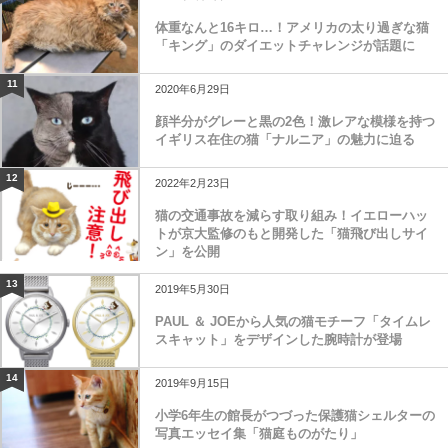
体重なんと16キロ…！アメリカの太り過ぎな猫
「キング」のダイエットチャレンジが話題に
11
2020年6月29日
顔半分がグレーと黒の2色！激レアな模様を持つ
イギリス在住の猫「ナルニア」の魅力に迫る
12
2022年2月23日
猫の交通事故を減らす取り組み！イエローハッ
トが京大監修のもと開発した「猫飛び出しサイ
ン」を公開
13
2019年5月30日
PAUL ＆ JOEから人気の猫モチーフ「タイムレ
スキャット」をデザインした腕時計が登場
14
2019年9月15日
小学6年生の館長がつづった保護猫シェルターの
写真エッセイ集「猫庭ものがたり」