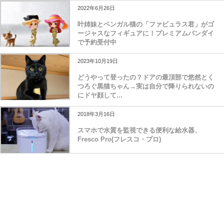
2022年6月26日
叶姉妹とベンガル猫の「ファビュラス君」がゴ
ージャスなフィギュアに！プレミアムバンダイ
で予約受付中
2023年10月19日
どうやって登ったの？ドアの最頂部で悠然とく
つろぐ黒猫ちゃん→実は自分で降りられないの
にドヤ顔して...
2018年3月16日
スマホで水質を監視できる便利な給水器、
Fresco Pro(フレスコ・プロ)