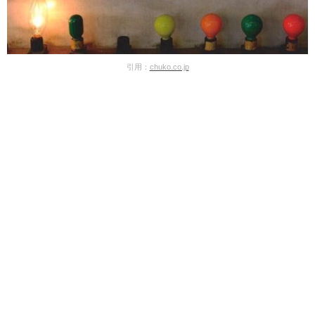
引用：
chuko.co.jp