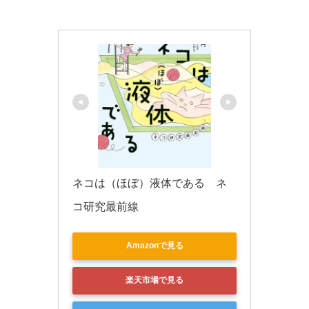
k
ネコは（ほぼ）液体である　ネ
コ研究最前線
Amazonで見る
楽天市場で見る