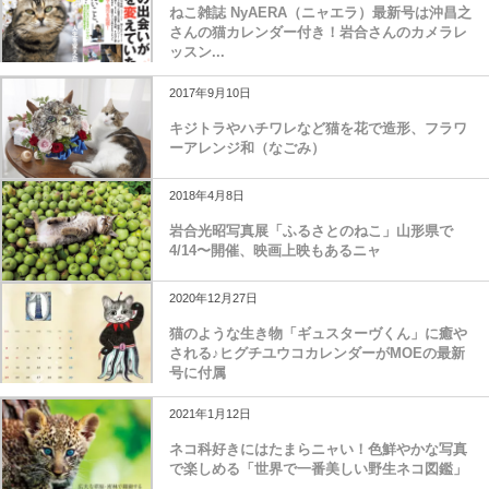
ねこ雑誌 NyAERA（ニャエラ）最新号は沖昌之
さんの猫カレンダー付き！岩合さんのカメラレ
ッスン...
2017年9月10日
キジトラやハチワレなど猫を花で造形、フラワ
ーアレンジ和（なごみ）
2018年4月8日
岩合光昭写真展「ふるさとのねこ」山形県で
4/14〜開催、映画上映もあるニャ
2020年12月27日
猫のような生き物「ギュスターヴくん」に癒や
される♪ヒグチユウコカレンダーがMOEの最新
号に付属
2021年1月12日
ネコ科好きにはたまらニャい！色鮮やかな写真
で楽しめる「世界で一番美しい野生ネコ図鑑」