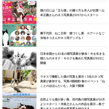
猫の日には「立ち猫」の撮り方も本人が伝授！山
本正義さんのネコ写真展が2/17からスタート
裏千代田 ねこ日和 猫づくし展 ☆アートなご
当地ネコさんやネコ用グッズも！
日本全国から41名の猫写真家が参加！今を生きる
猫たちのキオク・キロクを集めた写真展が2/22に
開催
ラオスで撮影した猫の写真も展示！3名のネコ写
真家が参加する、写真×猫雑貨×食のイベント「ね
ことのほほんたいむ」大阪で開催
住民よりも猫が多い島、田代島の猫写真展が10月
よりスタート！沖昌之さんらの作品を展示→島で
暮らすネコの名前や家系図を紹介する...