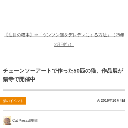
猫の商品レビュー
猫の豆知識・雑学
猫の調査データ
【注目の猫本】⇒「ツンツン猫をデレデレにする方法」（25年
猫の譲渡会
2月刊行）
猫の社会問題
猫のゲーム・アプリ
チェーンソーアートで作った50匹の猫、作品展が
猫寺で開催中
猫のフリー写真素材
2016年10月4日
猫のイベント
Cat Press編集部