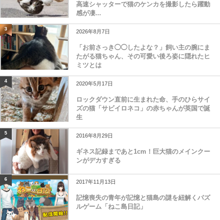
高速シャッターで猫のケンカを撮影したら躍動
感が凄...
3
2026年8月7日
「お前さっき◯◯したよな？」飼い主の腕にま
たがる猫ちゃん、その可愛い後ろ姿に隠れたヒ
ミツとは
4
2020年5月17日
ロックダウン直前に生まれた命、手のひらサイ
ズの猫「サビイロネコ」の赤ちゃんが英国で誕
生
5
2016年8月29日
ギネス記録まであと1cm！巨大猫のメインクー
ンがデカすぎる
6
2017年11月13日
記憶喪失の青年が記憶と猫島の謎を紐解くパズ
ルゲーム「ねこ島日記」