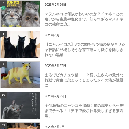
7
2023年7月26日
マヌルネコは何故かわいいのか？イエネコとの
違いから生態や進化まで、知られざるマヌルネ
コの秘密に迫...
8
2023年6月3日
【ニャルベロス】3つの頭をもつ猫の姿がギリシ
ャ神話に登場しそうな存在感→可愛さを隠しき
れない黒猫...
9
2020年8月27日
まるでピカチュウ猫…！？飼い主さんの意外な
行動で黄色に染まってしまったタイの猫が話題
に
10
2020年7月25日
全48種類のニャンコを収録！猫の歴史から生態
まで学べる「世界中で愛される美しすぎる猫図
鑑」
11
2020年3月9日