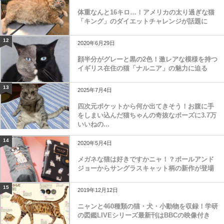
体重なんと16キロ…！アメリカの太り過ぎな猫
「キング」のダイエットチャレンジが話題に
12
2020年6月29日
顔半分がグレーと黒の2色！激レアな模様を持つ
イギリス在住の猫「ナルニア」の魅力に迫る
13
2025年7月4日
四次元ポケットから何か出てきそう！お腹に手
をしまい込んだ猫ちゃんの奇抜なポーズに3.7万
いいねの...
14
2020年5月4日
メガネな猫は好きですかニャ！？ポールアンド
ジョーからサングラスキャット柄の新作が登場
15
2019年12月12日
ニャンと460種類の猫・犬・小動物を収録！学研
の図鑑LIVEシリーズ最新刊はBBCの映像付き