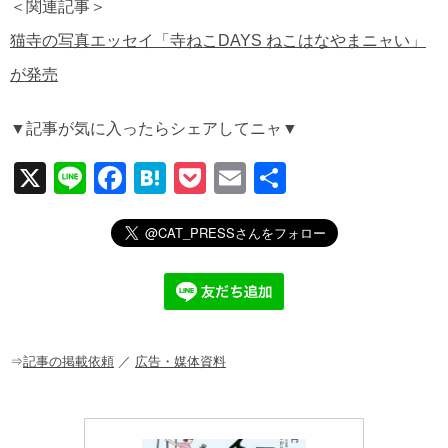
＜関連記事＞
猫寺の写真エッセイ「寺ねこDAYS ねこはなやまニャい」
が発売
▼記事が気に入ったらシェアしてニャ▼
X
Li
F
H
P
E
共
n
a
at
o
m
有
e
c
e
ck
ail
e
n
et
b
a
o
o
⇒
記事の掲載依頼
／
広告・媒体資料
k