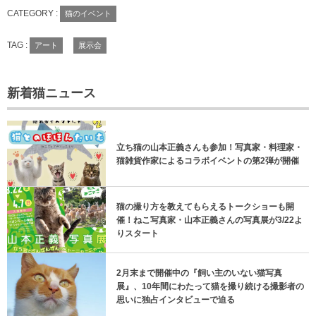
CATEGORY :
猫のイベント
TAG :
アート
展示会
新着猫ニュース
立ち猫の山本正義さんも参加！写真家・料理家・
猫雑貨作家によるコラボイベントの第2弾が開催
猫の撮り方を教えてもらえるトークショーも開
催！ねこ写真家・山本正義さんの写真展が3/22よ
りスタート
2月末まで開催中の『飼い主のいない猫写真
展』、10年間にわたって猫を撮り続ける撮影者の
思いに独占インタビューで迫る