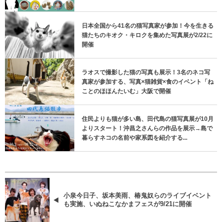
日本全国から41名の猫写真家が参加！今を生きる
猫たちのキオク・キロクを集めた写真展が2/22に
開催
ラオスで撮影した猫の写真も展示！3名のネコ写
真家が参加する、写真×猫雑貨×食のイベント「ね
ことのほほんたいむ」大阪で開催
住民よりも猫が多い島、田代島の猫写真展が10月
よりスタート！沖昌之さんらの作品を展示→島で
暮らすネコの名前や家系図を紹介する...
小泉今日子、坂本美雨、椿鬼奴らのライブイベント
も実施、いぬねこなかまフェスが9/21に開催