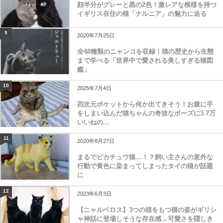
顔半分がグレーと黒の2色！激レアな模様を持つ
イギリス在住の猫「ナルニア」の魅力に迫る
9
2020年7月25日
全48種類のニャンコを収録！猫の歴史から生態
まで学べる「世界中で愛される美しすぎる猫図
鑑」
10
2025年7月4日
四次元ポケットから何か出てきそう！お腹に手
をしまい込んだ猫ちゃんの奇抜なポーズに3.7万
いいねの...
11
2020年8月27日
まるでピカチュウ猫…！？飼い主さんの意外な
行動で黄色に染まってしまったタイの猫が話題
に
12
2023年6月3日
【ニャルベロス】3つの頭をもつ猫の姿がギリシ
ャ神話に登場しそうな存在感→可愛さを隠しき