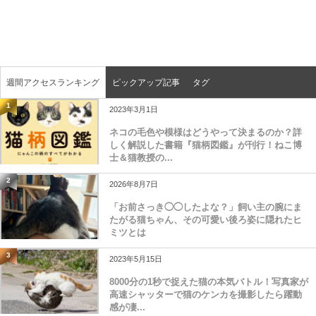
週間アクセスランキング
ピックアップ記事
タグ
1
2023年3月1日
ネコの毛色や模様はどうやって決まるのか？詳
しく解説した書籍『猫柄図鑑』が刊行！ねこ博
士＆猫教授の...
2
2026年8月7日
「お前さっき◯◯したよな？」飼い主の腕にま
たがる猫ちゃん、その可愛い後ろ姿に隠れたヒ
ミツとは
3
2023年5月15日
8000分の1秒で捉えた猫の本気バトル！写真家が
高速シャッターで猫のケンカを撮影したら躍動
感が凄...