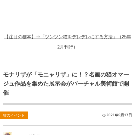
猫の商品レビュー
猫の豆知識・雑学
猫の調査データ
【注目の猫本】⇒「ツンツン猫をデレデレにする方法」（25年
猫の譲渡会
2月刊行）
猫の社会問題
猫のゲーム・アプリ
モナリザが「モニャリザ」に！？名画の猫オマー
ジュ作品を集めた展示会がバーチャル美術館で開
猫のフリー写真素材
催
2021年9月17日
猫のイベント