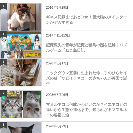
4
2016年8月29日
ギネス記録まであと1cm！巨大猫のメインクー
ンがデカすぎる
5
2017年11月13日
記憶喪失の青年が記憶と猫島の謎を紐解くパズ
ルゲーム「ねこ島日記」
6
2020年5月17日
ロックダウン直前に生まれた命、手のひらサイ
ズの猫「サビイロネコ」の赤ちゃんが英国で誕
生
7
2023年7月26日
マヌルネコは何故かわいいのか？イエネコとの
違いから生態や進化まで、知られざるマヌルネ
コの秘密に迫...
8
2020年6月29日