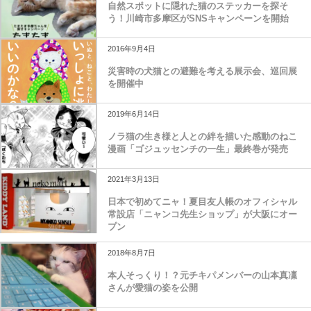
自然スポットに隠れた猫のステッカーを探そ
う！川崎市多摩区がSNSキャンペーンを開始
2016年9月4日
災害時の犬猫との避難を考える展示会、巡回展
を開催中
2019年6月14日
ノラ猫の生き様と人との絆を描いた感動のねこ
漫画「ゴジュッセンチの一生」最終巻が発売
2021年3月13日
日本で初めてニャ！夏目友人帳のオフィシャル
常設店「ニャンコ先生ショップ」が大阪にオー
プン
2018年8月7日
本人そっくり！？元チキパメンバーの山本真凜
さんが愛猫の姿を公開