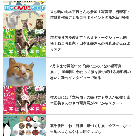
立ち猫の山本正義さんも参加！写真家・料理家・
猫雑貨作家によるコラボイベントの第2弾が開催
猫の撮り方を教えてもらえるトークショーも開
催！ねこ写真家・山本正義さんの写真展が3/22よ
りスタート
2月末まで開催中の『飼い主のいない猫写真
展』、10年間にわたって猫を撮り続ける撮影者の
思いに独占インタビューで迫る
猫の日には「立ち猫」の撮り方も本人が伝授！山
本正義さんのネコ写真展が2/17からスタート
裏千代田 ねこ日和 猫づくし展 ☆アートなご
当地ネコさんやネコ用グッズも！