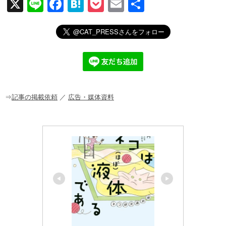
X
Li
F
H
P
E
共
n
a
at
o
m
有
e
c
e
ck
ail
e
n
et
b
a
o
o
⇒
記事の掲載依頼
／
広告・媒体資料
k