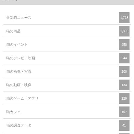
最新猫ニュース
1,713
猫の商品
1,393
猫のイベント
950
猫のテレビ・映画
244
猫の画像・写真
200
猫の動画・映像
134
猫のゲーム・アプリ
129
猫カフェ
107
猫の調査データ
41