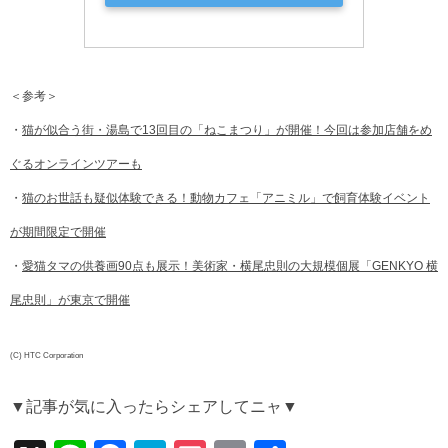
＜参考＞
・
猫が似合う街・湯島で13回目の「ねこまつり」が開催！今回は参加店舗をめ
ぐるオンラインツアーも
・
猫のお世話も疑似体験できる！動物カフェ「アニミル」で飼育体験イベント
が期間限定で開催
・
愛猫タマの供養画90点も展示！美術家・横尾忠則の大規模個展「GENKYO 横
尾忠則」が東京で開催
(C) HTC Corporation
▼記事が気に入ったらシェアしてニャ▼