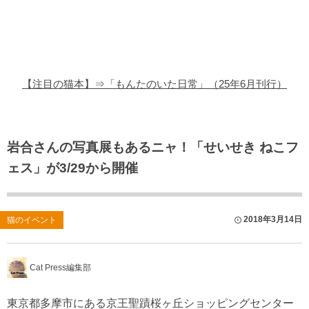
猫の商品レビュー
猫の豆知識・雑学
猫の調査データ
【注目の猫本】⇒「もんたのいた日常」（25年6月刊行）
猫の譲渡会
猫の社会問題
岩合さんの写真展もあるニャ！「せいせき ねこフ
ェス」が3/29から開催
猫のゲーム・アプリ
猫のフリー写真素材
2018年3月14日
猫のイベント
Cat Press編集部
東京都多摩市にある京王聖蹟桜ヶ丘ショッピングセンター