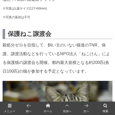
※写真はL版サイズ(127×89mm)
※写真の返却は不可
保護ねこ譲渡会
殺処分ゼロを目指して、飼い主のいない猫達のTNR、保
護、譲渡活動などを行っているNPO法人「ねこけん」によ
る保護猫の譲渡会も開催。都内最大規模となる約200匹(各
日100匹)の猫が参加する予定となっています。
メニュー
前へ
ホーム
先頭へ
次へ
検索