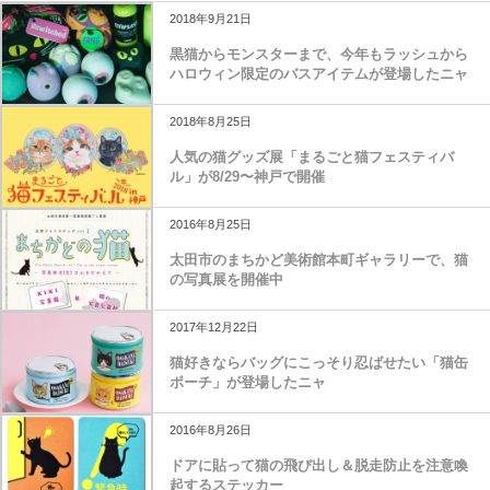
2018年9月21日
黒猫からモンスターまで、今年もラッシュから
ハロウィン限定のバスアイテムが登場したニャ
2018年8月25日
人気の猫グッズ展「まるごと猫フェスティバ
ル」が8/29〜神戸で開催
2016年8月25日
太田市のまちかど美術館本町ギャラリーで、猫
の写真展を開催中
2017年12月22日
猫好きならバッグにこっそり忍ばせたい「猫缶
ポーチ」が登場したニャ
2016年8月26日
ドアに貼って猫の飛び出し＆脱走防止を注意喚
起するステッカー