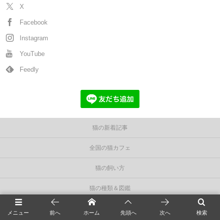
X
Facebook
Instagram
YouTube
Feedly
猫の新着記事
全国の猫カフェ
猫の飼い方
猫の種類＆図鑑
猫の毛色/柄/模様
メニュー
前へ
ホーム
先頭へ
次へ
検索