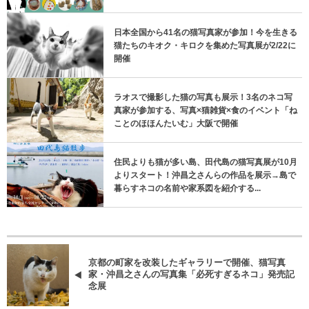
日本全国から41名の猫写真家が参加！今を生きる
猫たちのキオク・キロクを集めた写真展が2/22に
開催
ラオスで撮影した猫の写真も展示！3名のネコ写
真家が参加する、写真×猫雑貨×食のイベント「ね
ことのほほんたいむ」大阪で開催
住民よりも猫が多い島、田代島の猫写真展が10月
よりスタート！沖昌之さんらの作品を展示→島で
暮らすネコの名前や家系図を紹介する...
京都の町家を改装したギャラリーで開催、猫写真
家・沖昌之さんの写真集「必死すぎるネコ」発売記
念展