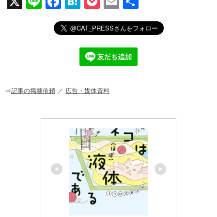
X
Li
F
H
P
E
共
n
a
at
o
m
有
e
c
e
ck
ail
e
n
et
b
a
o
o
⇒
記事の掲載依頼
／
広告・媒体資料
k