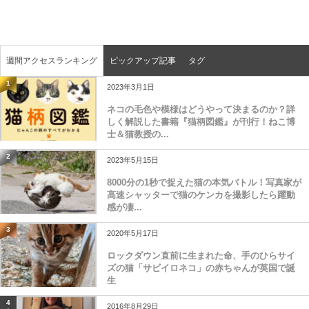
週間アクセスランキング
ピックアップ記事
タグ
1
2023年3月1日
ネコの毛色や模様はどうやって決まるのか？詳
しく解説した書籍『猫柄図鑑』が刊行！ねこ博
士＆猫教授の...
2
2023年5月15日
8000分の1秒で捉えた猫の本気バトル！写真家が
高速シャッターで猫のケンカを撮影したら躍動
感が凄...
3
2020年5月17日
ロックダウン直前に生まれた命、手のひらサイ
ズの猫「サビイロネコ」の赤ちゃんが英国で誕
生
4
2016年8月29日