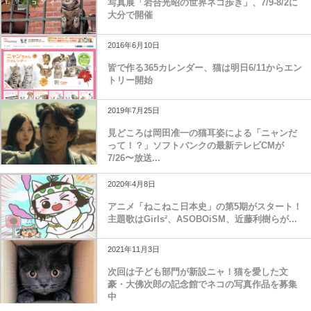
写真展「岩合光昭の世界ネコ歩き」、7/9-8/2に
大分で開催
2016年6月10日
皆で作る365カレンダー、猫は明日6/11からエン
トリー開始
2019年7月25日
見どころは岡田准一の猫耳姿による「ニャンだ
って！？」ソフトバンクの最新テレビCMが
7/26〜放送...
2020年4月8日
アニメ「ねこねこ日本史」の第5期がスタート！
主題歌はGirls²、ASOBOiSM、近藤利樹らが...
2021年11月3日
次回は子ども部門が新設ニャ！猫を愛した文
豪・大佛次郎の記念館でネコの写真作品を募集
中