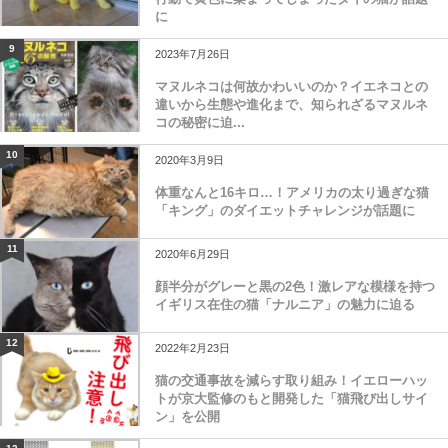
に
9
2023年7月26日
マヌルネコは何故かわいいのか？イエネコとの
違いから生態や進化まで、知られざるマヌルネ
コの秘密に迫...
10
2020年3月9日
体重なんと16キロ…！アメリカの太り過ぎな猫
「キング」のダイエットチャレンジが話題に
11
2020年6月29日
顔半分がグレーと黒の2色！激レアな模様を持つ
イギリス在住の猫「ナルニア」の魅力に迫る
12
2022年2月23日
猫の交通事故を減らす取り組み！イエローハッ
トが京大監修のもと開発した「猫飛び出しサイ
ン」を公開