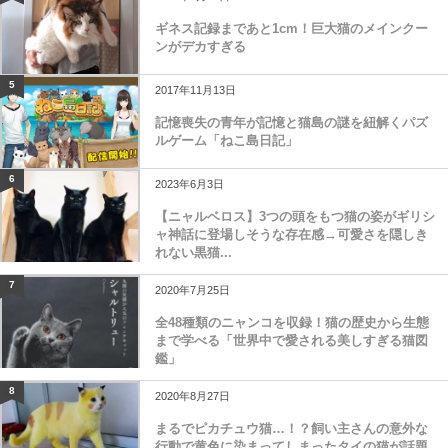
ギネス記録まであと1cm！巨大猫のメインクー
ンがデカすぎる
5
2017年11月13日
記憶喪失の青年が記憶と猫島の謎を紐解くパズ
ルゲーム「ねこ島日記」
6
2023年6月3日
【ニャルベロス】3つの頭をもつ猫の姿がギリシ
ャ神話に登場しそうな存在感→可愛さを隠しき
れない黒猫...
7
2020年7月25日
全48種類のニャンコを収録！猫の歴史から生態
まで学べる「世界中で愛される美しすぎる猫図
鑑」
8
2020年8月27日
まるでピカチュウ猫…！？飼い主さんの意外な
行動で黄色に染まってしまったタイの猫が話題