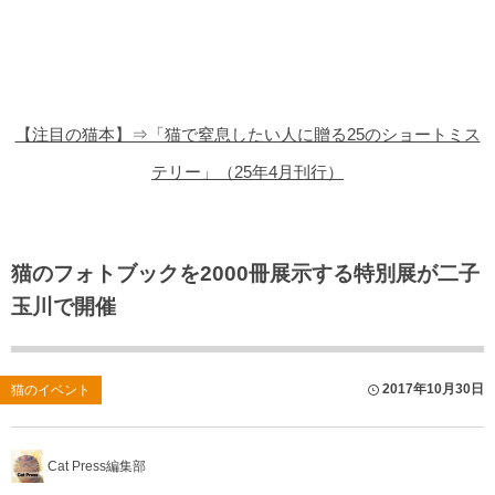
猫の商品レビュー
猫の豆知識・雑学
猫の調査データ
【注目の猫本】⇒「猫で窒息したい人に贈る25のショートミス
猫の譲渡会
テリー」（25年4月刊行）
猫の社会問題
猫のゲーム・アプリ
猫のフォトブックを2000冊展示する特別展が二子
玉川で開催
猫のフリー写真素材
2017年10月30日
猫のイベント
Cat Press編集部