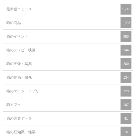
最新猫ニュース
1,712
猫の商品
1,393
猫のイベント
950
猫のテレビ・映画
244
猫の画像・写真
200
猫の動画・映像
134
猫のゲーム・アプリ
129
猫カフェ
107
猫の調査データ
41
猫の豆知識・雑学
16