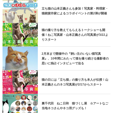
立ち猫の山本正義さんも参加！写真家・料理家・
猫雑貨作家によるコラボイベントの第2弾が開催
猫の撮り方を教えてもらえるトークショーも開
催！ねこ写真家・山本正義さんの写真展が3/22よ
りスタート
2月末まで開催中の『飼い主のいない猫写真
展』、10年間にわたって猫を撮り続ける撮影者の
思いに独占インタビューで迫る
猫の日には「立ち猫」の撮り方も本人が伝授！山
本正義さんのネコ写真展が2/17からスタート
裏千代田 ねこ日和 猫づくし展 ☆アートなご
当地ネコさんやネコ用グッズも！