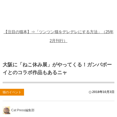
猫の商品レビュー
猫の豆知識・雑学
猫の調査データ
【注目の猫本】⇒「ツンツン猫をデレデレにする方法」（25年
猫の譲渡会
2月刊行）
猫の社会問題
猫のゲーム・アプリ
大阪に「ねこ休み展」がやってくる！ガンバボー
イとのコラボ作品もあるニャ
猫のフリー写真素材
2018年10月3日
猫のイベント
Cat Press編集部