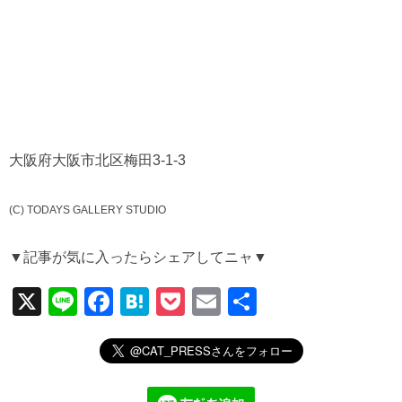
大阪府大阪市北区梅田3-1-3
(C) TODAYS GALLERY STUDIO
▼記事が気に入ったらシェアしてニャ▼
X
Li
F
H
P
E
共
n
a
at
o
m
有
e
c
e
ck
ail
e
n
et