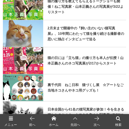
猫の撮り方を教えてもらえるトークショーも開
催！ねこ写真家・山本正義さんの写真展が3/22よ
りスタート
2月末まで開催中の『飼い主のいない猫写真
展』、10年間にわたって猫を撮り続ける撮影者の
思いに独占インタビューで迫る
猫の日には「立ち猫」の撮り方も本人が伝授！山
本正義さんのネコ写真展が2/17からスタート
裏千代田 ねこ日和 猫づくし展 ☆アートなご
当地ネコさんやネコ用グッズも！
日本全国から41名の猫写真家が参加！今を生きる
猫たちのキオク・キロクを集めた写真展が2/22に
開催
メニュー
前へ
ホーム
先頭へ
次へ
検索