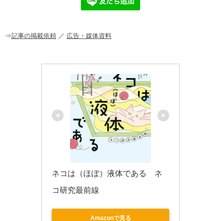
b
a
o
o
⇒
記事の掲載依頼
／
広告・媒体資料
k
ネコは（ほぼ）液体である　ネ
コ研究最前線
Amazonで見る