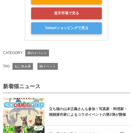
楽天市場で見る
Yahoo!ショッピングで見る
CATEGORY :
猫のイベント
TAG :
ねこ休み展
猫イベント
新着猫ニュース
立ち猫の山本正義さんも参加！写真家・料理家・
猫雑貨作家によるコラボイベントの第2弾が開催