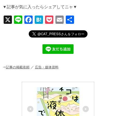
▼記事が気に入ったらシェアしてニャ▼
X
Li
F
H
P
E
共
n
a
at
o
m
有
e
c
e
ck
ail
e
n
et
b
a
o
o
⇒
記事の掲載依頼
／
広告・媒体資料
k