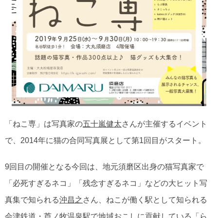
「ねこ専」は写真家の
五十嵐健太
さんが主催するイベント
で、2014年に猫の合同写真展として第1回目がスタート。
9回目の開催となる今回は、地元須磨区出身の猫写真家で
「必死すぎるネコ」「残念すぎるネコ」などの大ヒット写
真集で知られる
沖昌之
さん、ねこが働く駅として知られる
会津鉄道・芦ノ牧温泉駅で地域おこしに貢献している「ら