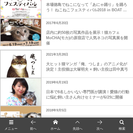
本場徳島でねこになって「あにゃ踊り」を踊ろ
う！ ねこねこフェスティバル2018 in BOAT ...
2017年6月20日
店内に約50枚の写真作品を展示！猫カフェ
MoCHA(モカ)の原宿店で人気ネコの写真展を開
催
2021年3月28日
大ヒット猫マンガ「俺、つしま」のアニメ化が
決定！主役猫は大塚明夫 × 飼い主役は田中真弓
2019年6月19日
日本で8名しかいない専門医が講演！愛猫の行動
に悩む飼い主さん向けセミナーが6/29に開催
2018年9月5日
猫のフード選びに迷う飼い主さん向けのセミナ
ー「猫様のためのフードゼミ」
メニュー
前へ
ホーム
先頭へ
次へ
検索