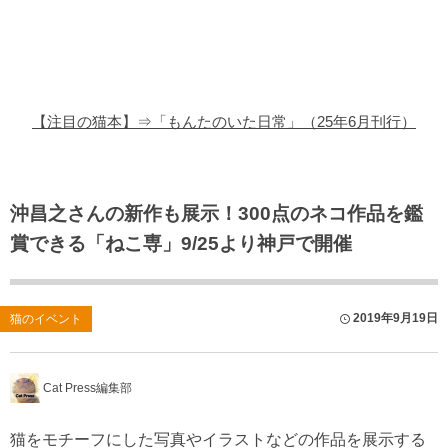
猫の商品レビュー
猫の豆知識・雑学
猫の調査データ
【注目の猫本】⇒「もんたのいた日常」（25年6月刊行）
猫の譲渡会
猫の社会問題
沖昌之さんの新作も展示！300点のネコ作品を鑑
賞できる「ねこ専」9/25より神戸で開催
猫のゲーム・アプリ
猫のフリー写真素材
2019年9月19日
猫のイベント
Cat Press編集部
猫をモチーフにした写真やイラストなどの作品を展示する