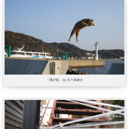
「飛び猫」 by 五十嵐健太