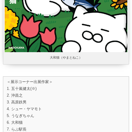
大和猫（やまとねこ）
＜展示コーナー出展作家＞
1. 五十嵐健太(※)
2. 沖昌之
3. 高原鉄男
4. シュー・ヤマモト
5. うなぎちゃん
6. 大和猫
7. らぶ駅長