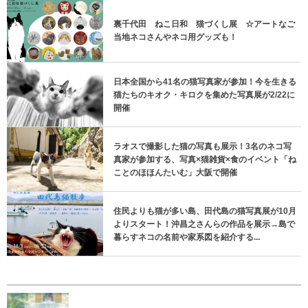
裏千代田 ねこ日和 猫づくし展 ☆アートなご
当地ネコさんやネコ用グッズも！
日本全国から41名の猫写真家が参加！今を生きる
猫たちのキオク・キロクを集めた写真展が2/22に
開催
ラオスで撮影した猫の写真も展示！3名のネコ写
真家が参加する、写真×猫雑貨×食のイベント「ね
ことのほほんたいむ」大阪で開催
住民よりも猫が多い島、田代島の猫写真展が10月
よりスタート！沖昌之さんらの作品を展示→島で
暮らすネコの名前や家系図を紹介する...