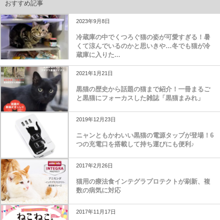
おすすめ記事
2023年9月8日
冷蔵庫の中でくつろぐ猫の姿が可愛すぎる！暑
くて涼んでいるのかと思いきや…冬でも猫が冷
蔵庫に入りた...
2021年1月21日
黒猫の歴史から話題の猫まで紹介！一冊まるご
と黒猫にフォーカスした雑誌「黒猫まみれ」
2019年12月23日
ニャンともかわいい黒猫の電源タップが登場！6
つの充電口を搭載して持ち運びにも便利♪
2017年2月26日
猫用の療法食インテグラプロテクトが刷新、複
数の病気に対応
2017年11月17日