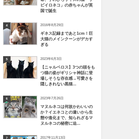
ビイロネコ」の赤ちゃんが英
国で誕生
2016年8月29日
4
ギネス記録まであと1cm！巨
大猫のメインクーンがデカす
ぎる
2023年6月3日
5
【ニャルベロス】3つの頭をも
つ猫の姿がギリシャ神話に登
場しそうな存在感→可愛さを
隠しきれない黒猫...
2023年7月26日
6
マヌルネコは何故かわいいの
か？イエネコとの違いから生
態や進化まで、知られざるマ
ヌルネコの秘密に迫...
2017年11月13日
7