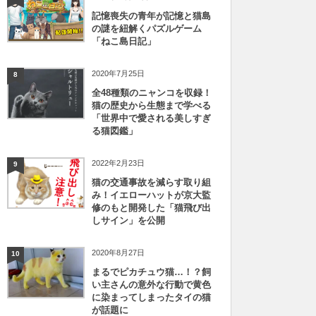
記憶喪失の青年が記憶と猫島
の謎を紐解くパズルゲーム
「ねこ島日記」
2020年7月25日
8
全48種類のニャンコを収録！
猫の歴史から生態まで学べる
「世界中で愛される美しすぎ
る猫図鑑」
2022年2月23日
9
猫の交通事故を減らす取り組
み！イエローハットが京大監
修のもと開発した「猫飛び出
しサイン」を公開
2020年8月27日
10
まるでピカチュウ猫…！？飼
い主さんの意外な行動で黄色
に染まってしまったタイの猫
が話題に