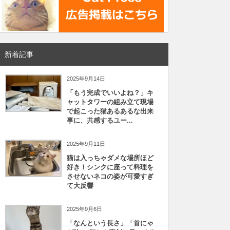
新着記事
2025年9月14日
「もう完成でいいよね？」キ
ャットタワーの組み立て現場
で起こった猫あるあるな出来
事に、共感するユー...
2025年9月11日
猫は入っちゃダメな場所ほど
好き！シンクに座って料理を
させないネコの姿が可愛すぎ
て大反響
2025年9月6日
「なんという長さ」「首にゃ