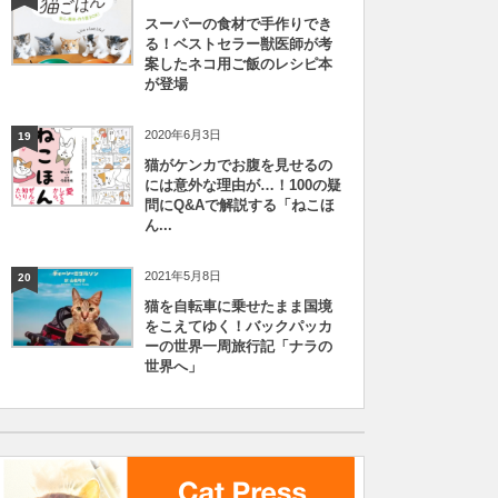
スーパーの食材で手作りでき
る！ベストセラー獣医師が考
案したネコ用ご飯のレシピ本
が登場
2020年6月3日
19
猫がケンカでお腹を見せるの
には意外な理由が…！100の疑
問にQ&Aで解説する「ねこほ
ん...
2021年5月8日
20
猫を自転車に乗せたまま国境
をこえてゆく！バックパッカ
ーの世界一周旅行記「ナラの
世界へ」