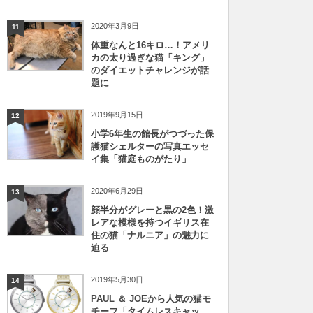
2020年3月9日
11
体重なんと16キロ…！アメリ
カの太り過ぎな猫「キング」
のダイエットチャレンジが話
題に
2019年9月15日
12
小学6年生の館長がつづった保
護猫シェルターの写真エッセ
イ集「猫庭ものがたり」
2020年6月29日
13
顔半分がグレーと黒の2色！激
レアな模様を持つイギリス在
住の猫「ナルニア」の魅力に
迫る
2019年5月30日
14
PAUL ＆ JOEから人気の猫モ
チーフ「タイムレスキャッ