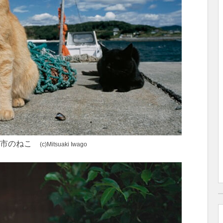
巻市のねこ
(c)Mitsuaki Iwago