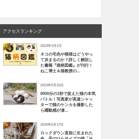
アクセスランキング
2023年3月1日
1
ネコの毛色や模様はどうやっ
て決まるのか？詳しく解説し
た書籍『猫柄図鑑』が刊行！
ねこ博士＆猫教授の...
2023年5月15日
2
8000分の1秒で捉えた猫の本気
バトル！写真家が高速シャッ
ターで猫のケンカを撮影した
ら躍動感が凄...
2020年5月17日
3
ロックダウン直前に生まれた
命、手のひらサイズの猫「サ