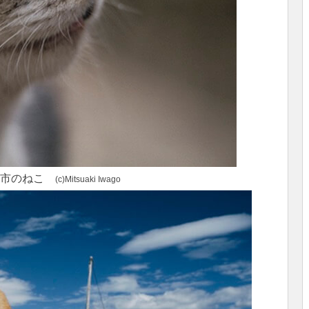
方市のねこ
(c)Mitsuaki Iwago