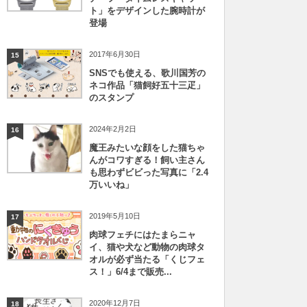
ト」をデザインした腕時計が
登場
2017年6月30日
15
SNSでも使える、歌川国芳の
ネコ作品「猫飼好五十三疋」
のスタンプ
2024年2月2日
16
魔王みたいな顔をした猫ちゃ
んがコワすぎる！飼い主さん
も思わずビビった写真に「2.4
万いいね」
2019年5月10日
17
肉球フェチにはたまらニャ
イ、猫や犬など動物の肉球タ
オルが必ず当たる「くじフェ
ス！」6/4まで販売...
2020年12月7日
18