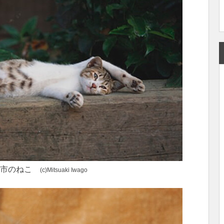
越市のねこ
(c)Mitsuaki Iwago