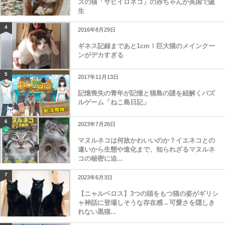
ズの猫「サビイロネコ」の赤ちゃんが英国で誕
生
4
2016年8月29日
ギネス記録まであと1cm！巨大猫のメインクー
ンがデカすぎる
5
2017年11月13日
記憶喪失の青年が記憶と猫島の謎を紐解くパズ
ルゲーム「ねこ島日記」
6
2023年7月26日
マヌルネコは何故かわいいのか？イエネコとの
違いから生態や進化まで、知られざるマヌルネ
コの秘密に迫...
7
2023年6月3日
【ニャルベロス】3つの頭をもつ猫の姿がギリシ
ャ神話に登場しそうな存在感→可愛さを隠しき
れない黒猫...