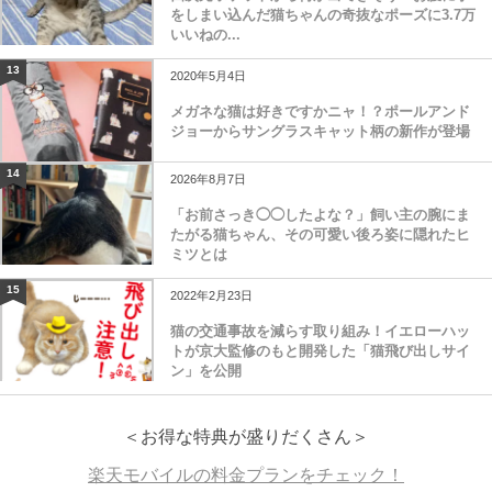
をしまい込んだ猫ちゃんの奇抜なポーズに3.7万
いいねの...
13
2020年5月4日
メガネな猫は好きですかニャ！？ポールアンド
ジョーからサングラスキャット柄の新作が登場
14
2026年8月7日
「お前さっき◯◯したよな？」飼い主の腕にま
たがる猫ちゃん、その可愛い後ろ姿に隠れたヒ
ミツとは
15
2022年2月23日
猫の交通事故を減らす取り組み！イエローハッ
トが京大監修のもと開発した「猫飛び出しサイ
ン」を公開
＜お得な特典が盛りだくさん＞
楽天モバイルの料金プランをチェック！