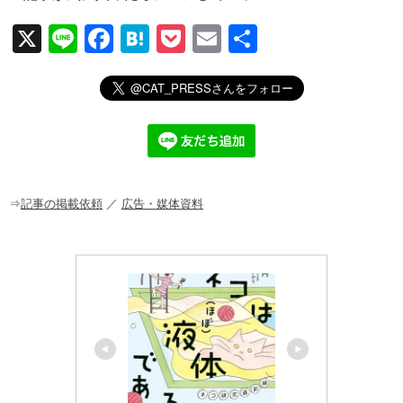
X
Li
F
H
P
E
共
n
a
at
o
m
有
e
c
e
ck
ail
e
n
et
b
a
o
o
⇒
記事の掲載依頼
／
広告・媒体資料
k