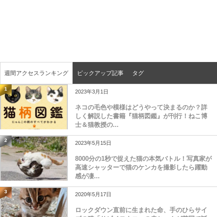
週間アクセスランキング
ピックアップ記事
タグ
1
2023年3月1日
ネコの毛色や模様はどうやって決まるのか？詳
しく解説した書籍『猫柄図鑑』が刊行！ねこ博
士＆猫教授の...
2
2023年5月15日
8000分の1秒で捉えた猫の本気バトル！写真家が
高速シャッターで猫のケンカを撮影したら躍動
感が凄...
3
2020年5月17日
ロックダウン直前に生まれた命、手のひらサイ