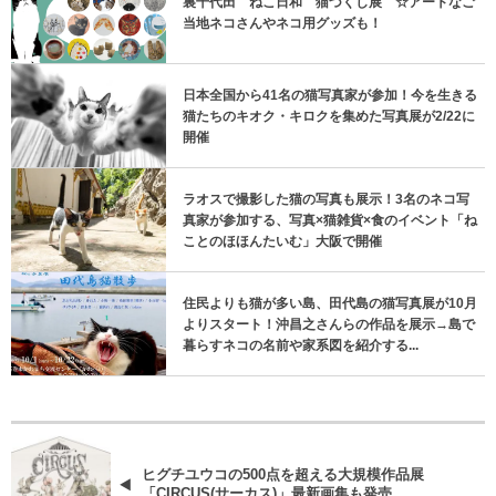
裏千代田 ねこ日和 猫づくし展 ☆アートなご
当地ネコさんやネコ用グッズも！
日本全国から41名の猫写真家が参加！今を生きる
猫たちのキオク・キロクを集めた写真展が2/22に
開催
ラオスで撮影した猫の写真も展示！3名のネコ写
真家が参加する、写真×猫雑貨×食のイベント「ね
ことのほほんたいむ」大阪で開催
住民よりも猫が多い島、田代島の猫写真展が10月
よりスタート！沖昌之さんらの作品を展示→島で
暮らすネコの名前や家系図を紹介する...
ヒグチユウコの500点を超える大規模作品展
「CIRCUS(サーカス)」最新画集も発売