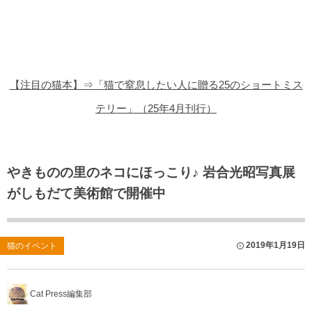
猫の商品レビュー
猫の豆知識・雑学
猫の調査データ
【注目の猫本】⇒「猫で窒息したい人に贈る25のショートミス
猫の譲渡会
テリー」（25年4月刊行）
猫の社会問題
猫のゲーム・アプリ
やきものの里のネコにほっこり♪ 岩合光昭写真展
がしもだて美術館で開催中
猫のフリー写真素材
2019年1月19日
猫のイベント
Cat Press編集部