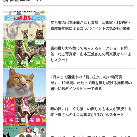
立ち猫の山本正義さんも参加！写真家・料理家・
猫雑貨作家によるコラボイベントの第2弾が開催
猫の撮り方を教えてもらえるトークショーも開
催！ねこ写真家・山本正義さんの写真展が3/22よ
りスタート
2月末まで開催中の『飼い主のいない猫写真
展』、10年間にわたって猫を撮り続ける撮影者の
思いに独占インタビューで迫る
猫の日には「立ち猫」の撮り方も本人が伝授！山
本正義さんのネコ写真展が2/17からスタート