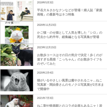
2018年5月3日
平岳大＆さかなクンなどが登場！婦人誌「家庭
画報」の最新号はネコ特集
2020年11月23日
かご猫・のせ猫として人気を博した「シロ」の
死去から約半年、総集編となる写真集が登場
2023年12月15日
お散歩コースはその日の気分で決定！歩くのが
速すぎる黒猫「こっちゃん」のお散歩ライフを
のぞいてみた
2020年2月4日
猫がいるやさしい風景は癒やされるニャ…ねこ
写真家・関由香さんのモノクロ写真展が2月末ま
で開催中
2021年7月3日
ねこ割や映画館とのコラボ企画もあるニャ！岩