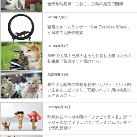
合光昭写真展「こねこ」広島の尾道で開催
2016年7月8日
猫用のルームランナー「Cat Exercise Wheel」
が日本でも販売開始
2018年8月4日
SNSで人気！兄弟のような仲良し犬猫コンビの
初書籍「柴犬ゆうと猫のとろ」
2023年5月1日
猫や犬も端午の節句をお祝いしたい！という飼
い主さんにピッタリ、可愛いペット用の袴風ウ
ェア＆カブト...
2022年6月26日
叶姉妹とベンガル猫の「ファビュラス君」がゴ
ージャスなフィギュアに！プレミアムバンダイ
で予約受付中