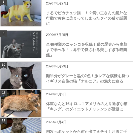
8
2020年8月27日
まるでピカチュウ猫…！？飼い主さんの意外な
行動で黄色に染まってしまったタイの猫が話題
に
9
2020年7月25日
全48種類のニャンコを収録！猫の歴史から生態
まで学べる「世界中で愛される美しすぎる猫図
鑑」
10
2020年6月29日
顔半分がグレーと黒の2色！激レアな模様を持つ
イギリス在住の猫「ナルニア」の魅力に迫る
11
2020年3月9日
体重なんと16キロ…！アメリカの太り過ぎな猫
「キング」のダイエットチャレンジが話題に
12
2025年7月4日
四次元ポケットから何か出てきそう！お腹に手