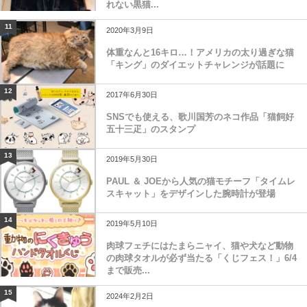
れない黒猫...
11
2020年3月9日
体重なんと16キロ…！アメリカの太り過ぎな猫
「キング」のダイエットチャレンジが話題に
12
2017年6月30日
SNSでも使える、歌川国芳のネコ作品「猫飼好
五十三疋」のスタンプ
13
2019年5月30日
PAUL ＆ JOEから人気の猫モチーフ「タイムレ
スキャット」をデザインした腕時計が登場
14
2019年5月10日
肉球フェチにはたまらニャイ、猫や犬など動物
の肉球タオルが必ず当たる「くじフェス！」6/4
まで販売...
15
2024年2月2日