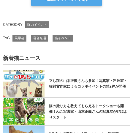
CATEGORY :
猫のイベント
TAG :
展示会
岩合光昭
猫イベント
新着猫ニュース
立ち猫の山本正義さんも参加！写真家・料理家・
猫雑貨作家によるコラボイベントの第2弾が開催
猫の撮り方を教えてもらえるトークショーも開
催！ねこ写真家・山本正義さんの写真展が3/22よ
りスタート