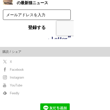
購読 / シェア
X
Facebook
Instagram
YouTube
Feedly