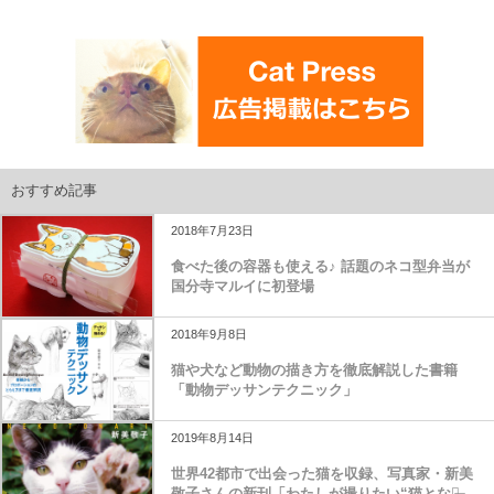
おすすめ記事
2018年7月23日
食べた後の容器も使える♪ 話題のネコ型弁当が
国分寺マルイに初登場
2018年9月8日
猫や犬など動物の描き方を徹底解説した書籍
「動物デッサンテクニック」
2019年8月14日
世界42都市で出会った猫を収録、写真家・新美
敬子さんの新刊「わたしが撮りたい“猫となり̶...