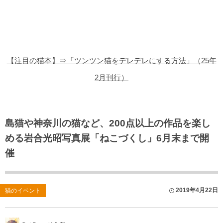
猫の商品レビュー
猫の豆知識・雑学
猫の調査データ
【注目の猫本】⇒「ツンツン猫をデレデレにする方法」（25年
猫の譲渡会
2月刊行）
猫の社会問題
猫のゲーム・アプリ
島猫や神奈川の猫など、200点以上の作品を楽し
める岩合光昭写真展「ねこづくし」6月末まで開
猫のフリー写真素材
催
2019年4月22日
猫のイベント