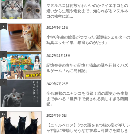
マヌルネコは何故かわいいのか？イエネコとの
違いから生態や進化まで、知られざるマヌルネ
コの秘密に迫...
7
2019年9月15日
小学6年生の館長がつづった保護猫シェルターの
写真エッセイ集「猫庭ものがたり」
8
2017年11月13日
記憶喪失の青年が記憶と猫島の謎を紐解くパズ
ルゲーム「ねこ島日記」
9
2020年7月25日
全48種類のニャンコを収録！猫の歴史から生態
まで学べる「世界中で愛される美しすぎる猫図
鑑」
10
2023年6月3日
【ニャルベロス】3つの頭をもつ猫の姿がギリシ
ャ神話に登場しそうな存在感→可愛さを隠しき