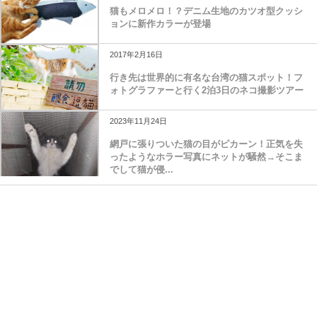
猫もメロメロ！？デニム生地のカツオ型クッシ
ョンに新作カラーが登場
2017年2月16日
行き先は世界的に有名な台湾の猫スポット！フ
ォトグラファーと行く2泊3日のネコ撮影ツアー
2023年11月24日
網戸に張りついた猫の目がピカーン！正気を失
ったようなホラー写真にネットが騒然→そこま
でして猫が侵...