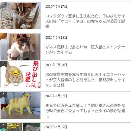
2
2020年5月17日
ロックダウン直前に生まれた命、手のひらサイ
ズの猫「サビイロネコ」の赤ちゃんが英国で誕
生
3
2016年8月29日
ギネス記録まであと1cm！巨大猫のメインクー
ンがデカすぎる
4
2022年2月23日
猫の交通事故を減らす取り組み！イエローハッ
トが京大監修のもと開発した「猫飛び出しサイ
ン」を公開
5
2020年8月27日
まるでピカチュウ猫…！？飼い主さんの意外な
行動で黄色に染まってしまったタイの猫が話題
に
6
2023年7月26日