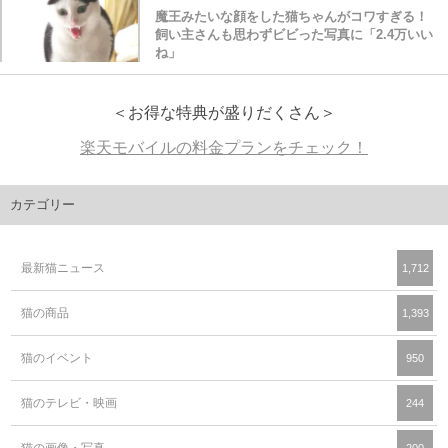
魔王みたいな顔をした猫ちゃんがコワすぎる！
飼い主さんも思わずビビった写真に「2.4万いい
ね」
＜お得な特典が盛りだくさん＞
楽天モバイルの料金プランをチェック！
カテゴリー
最新猫ニュース
1,712
猫の商品
1,393
猫のイベント
950
猫のテレビ・映画
244
猫の画像・写真
200