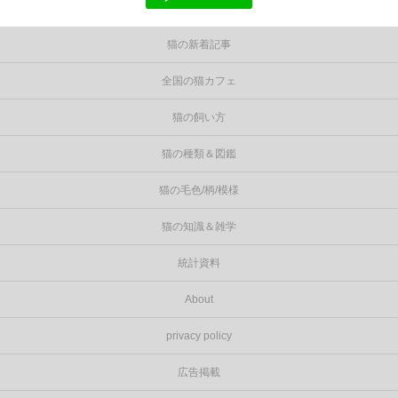
猫の新着記事
全国の猫カフェ
猫の飼い方
猫の種類＆図鑑
猫の毛色/柄/模様
猫の知識＆雑学
統計資料
About
privacy policy
広告掲載