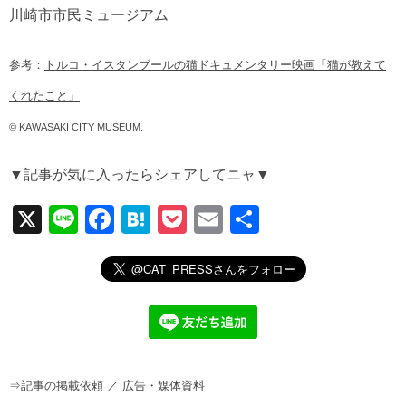
川崎市市民ミュージアム
参考：
トルコ・イスタンブールの猫ドキュメンタリー映画「猫が教えて
くれたこと」
© KAWASAKI CITY MUSEUM.
▼記事が気に入ったらシェアしてニャ▼
X
Li
F
H
P
E
共
n
a
at
o
m
有
e
c
e
ck
ail
e
n
et
b
a
o
o
⇒
記事の掲載依頼
／
広告・媒体資料