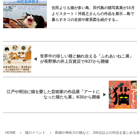
住民よりも猫が多い島、田代島の猫写真展が10月
よりスタート！沖昌之さんらの作品を展示→島で
暮らすネコの名前や家系図を紹介する...
世界中の珍しい猫と触れ合える「ふれあいねこ展」
が長野県の井上百貨店で4/27から開催
江戸や明治に猫を愛した芸術家の作品展「アートに
なった猫たち展」4/26から開催
HOME
猫のイベント
島猫や神奈川の猫など、200点以上の作品を楽しめる