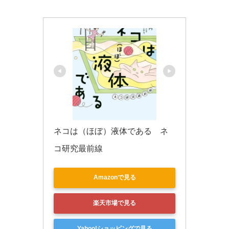
k
ネコは（ほぼ）液体である　ネ
コ研究最前線
Amazonで見る
楽天市場で見る
Yahoo!ショッピングで見る