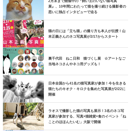
2月末まで開催中の『飼い主のいない猫写真
展』、10年間にわたって猫を撮り続ける撮影者の
思いに独占インタビューで迫る
猫の日には「立ち猫」の撮り方も本人が伝授！山
本正義さんのネコ写真展が2/17からスタート
裏千代田 ねこ日和 猫づくし展 ☆アートなご
当地ネコさんやネコ用グッズも！
日本全国から41名の猫写真家が参加！今を生きる
猫たちのキオク・キロクを集めた写真展が2/22に
開催
ラオスで撮影した猫の写真も展示！3名のネコ写
真家が参加する、写真×猫雑貨×食のイベント「ね
ことのほほんたいむ」大阪で開催