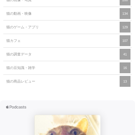
猫の動画・映像
134
猫のゲーム・アプリ
129
猫カフェ
107
猫の調査データ
41
猫の豆知識・雑学
16
猫の商品レビュー
13