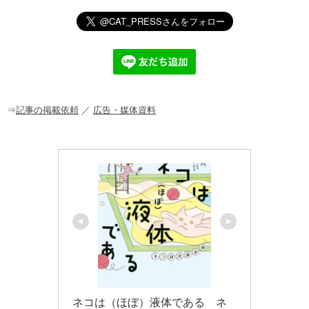
n
a
at
o
m
有
e
c
e
ck
ail
e
n
et
b
a
o
o
⇒
記事の掲載依頼
／
広告・媒体資料
k
ネコは（ほぼ）液体である　ネ