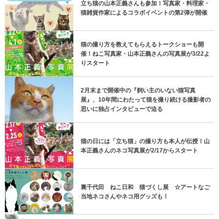
立ち猫の山本正義さんも参加！写真家・料理家・
猫雑貨作家によるコラボイベントの第2弾が開催
猫の撮り方を教えてもらえるトークショーも開
催！ねこ写真家・山本正義さんの写真展が3/22よ
りスタート
2月末まで開催中の『飼い主のいない猫写真
展』、10年間にわたって猫を撮り続ける撮影者の
思いに独占インタビューで迫る
猫の日には「立ち猫」の撮り方も本人が伝授！山
本正義さんのネコ写真展が2/17からスタート
裏千代田 ねこ日和 猫づくし展 ☆アートなご
当地ネコさんやネコ用グッズも！