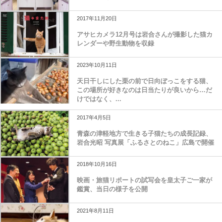
2017年11月20日
アサヒカメラ12月号は岩合さんが撮影した猫カ
レンダーや野生動物を収録
2023年10月11日
天日干しにした栗の前で日向ぼっこをする猫、
この場所が好きなのは日当たりが良いから…だ
けではなく、...
2017年4月5日
青森の津軽地方で生きる子猫たちの成長記録、
岩合光昭 写真展「ふるさとのねこ」広島で開催
2018年10月16日
映画・旅猫リポートの試写会を皇太子ご一家が
鑑賞、当日の様子を公開
2021年8月11日