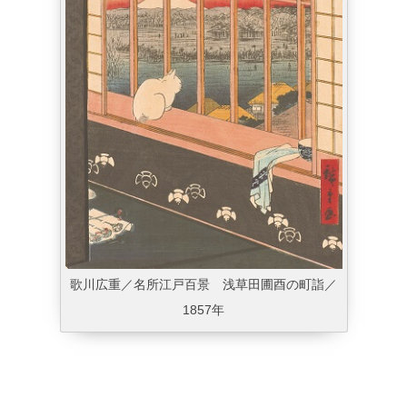
歌川広重／名所江戸百景 浅草田圃酉の町詣／
1857年