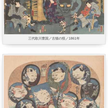
三代歌川豊国／古猫の怪／1861年