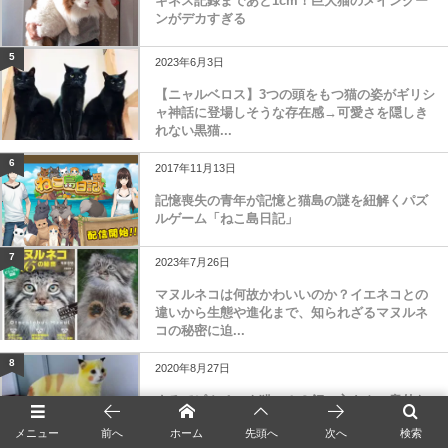
ギネス記録まであと1cm！巨大猫のメインクー
ンがデカすぎる
5
2023年6月3日
【ニャルベロス】3つの頭をもつ猫の姿がギリシ
ャ神話に登場しそうな存在感→可愛さを隠しき
れない黒猫...
6
2017年11月13日
記憶喪失の青年が記憶と猫島の謎を紐解くパズ
ルゲーム「ねこ島日記」
7
2023年7月26日
マヌルネコは何故かわいいのか？イエネコとの
違いから生態や進化まで、知られざるマヌルネ
コの秘密に迫...
8
2020年8月27日
まるでピカチュウ猫…！？飼い主さんの意外な
行動で黄色に染まってしまったタイの猫が話題
メニュー
前へ
ホーム
先頭へ
次へ
検索
に