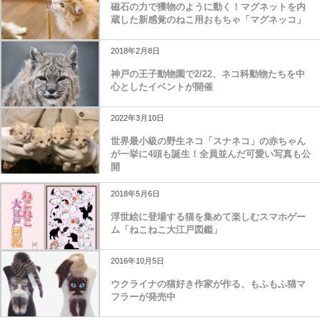
磁石の力で獲物のように動く！マグネットを内
蔵した新感覚のねこ用おもちゃ「マグネッコ」
2018年2月8日
神戸の王子動物園で2/22、ネコ科動物たちを中
心としたイベントが開催
2022年3月10日
世界最小級の野生ネコ「スナネコ」の赤ちゃん
が一挙に4頭も誕生！全員並んだ可愛い写真も公
開
2018年5月6日
浮世絵に登場する猫を集めて楽しむスマホゲー
ム「ねこねこ大江戸図鑑」
2016年10月5日
ウクライナの猫好き作家が作る、もふもふ猫マ
フラーが発売中