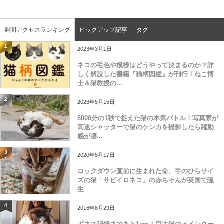
週間アクセスランキング
ピックアップ記事
タグ
1
2023年3月1日
ネコの毛色や模様はどうやって決まるのか？詳
しく解説した書籍『猫柄図鑑』が刊行！ねこ博
士＆猫教授の...
2
2023年5月15日
8000分の1秒で捉えた猫の本気バトル！写真家が
高速シャッターで猫のケンカを撮影したら躍動
感が凄...
3
2020年5月17日
ロックダウン直前に生まれた命、手のひらサイ
ズの猫「サビイロネコ」の赤ちゃんが英国で誕
生
4
2016年8月29日