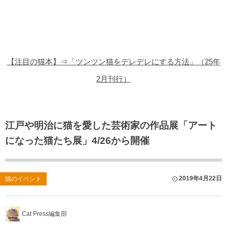
猫の商品レビュー
猫の豆知識・雑学
猫の調査データ
【注目の猫本】⇒「ツンツン猫をデレデレにする方法」（25年
猫の譲渡会
2月刊行）
猫の社会問題
猫のゲーム・アプリ
江戸や明治に猫を愛した芸術家の作品展「アート
になった猫たち展」4/26から開催
猫のフリー写真素材
2019年4月22日
猫のイベント
Cat Press編集部