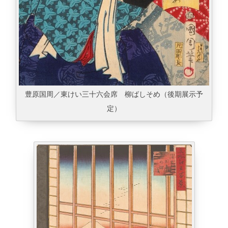
豊原国周／東けい三十六会席 柳ばしそめ（後期展示予
定）