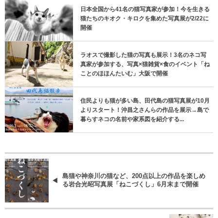
日本全国から41名の猫写真家が参加！今を生きる
猫たちのキオク・キロクを集めた写真展が2/22に
開催
ラオスで撮影した猫の写真も展示！3名のネコ写
真家が参加する、写真×猫雑貨×食のイベント「ね
ことのほほんたいむ」大阪で開催
住民よりも猫が多い島、田代島の猫写真展が10月
よりスタート！沖昌之さんらの作品を展示→島で
暮らすネコの名前や家系図を紹介する...
島猫や神奈川の猫など、200点以上の作品を楽しめ
る岩合光昭写真展「ねこづくし」6月末まで開催