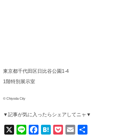
東京都千代田区日比谷公園1-4
1階特別展示室
© Chiyoda City
▼記事が気に入ったらシェアしてニャ▼
X
Li
F
H
P
E
共