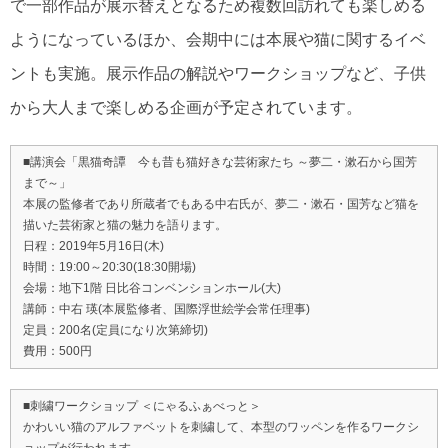
で一部作品が展示替えとなるため複数回訪れても楽しめる
ようになっているほか、会期中には本展や猫に関するイベ
ントも実施。展示作品の解説やワークショップなど、子供
から大人まで楽しめる企画が予定されています。
■講演会「黒猫奇譚 今も昔も猫好きな芸術家たち ～夢二・漱石から国芳
まで～」
本展の監修者であり所蔵者でもある中右氏が、夢二・漱石・国芳など猫を
描いた芸術家と猫の魅力を語ります。
日程：2019年5月16日(木)
時間：19:00～20:30(18:30開場)
会場：地下1階 日比谷コンベンションホール(大)
講師：中右 瑛(本展監修者、国際浮世絵学会常任理事)
定員：200名(定員になり次第締切)
費用：500円
■刺繍ワークショップ ＜にゃるふぁべっと＞
かわいい猫のアルファベットを刺繍して、本型のワッペンを作るワークシ
ョップが行われます。