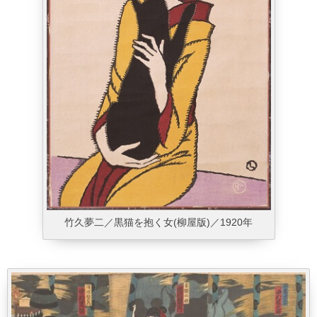
竹久夢二／黒猫を抱く女(柳屋版)／1920年