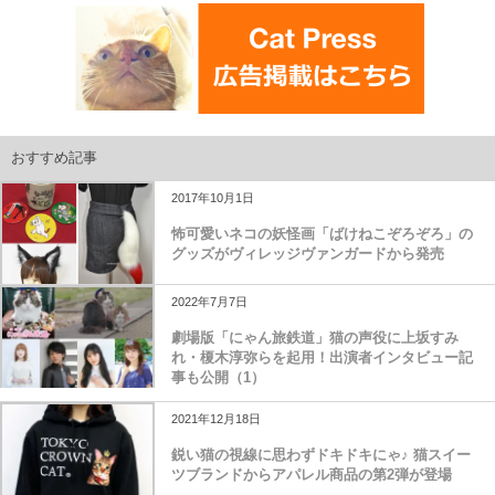
おすすめ記事
2017年10月1日
怖可愛いネコの妖怪画「ばけねこぞろぞろ」の
グッズがヴィレッジヴァンガードから発売
2022年7月7日
劇場版「にゃん旅鉄道」猫の声役に上坂すみ
れ・榎木淳弥らを起用！出演者インタビュー記
事も公開（1）
2021年12月18日
鋭い猫の視線に思わずドキドキにゃ♪ 猫スイー
ツブランドからアパレル商品の第2弾が登場