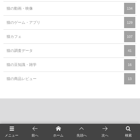
猫の動画・映像
134
猫のゲーム・アプリ
129
猫カフェ
107
猫の調査データ
41
猫の豆知識・雑学
16
猫の商品レビュー
13
メニュー
前へ
ホーム
先頭へ
次へ
検索