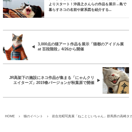
よりスタート！沖昌之さんらの作品を展示→島で
暮らすネコの名前や家系図を紹介する...
3,000点の猫アート作品を展示「猫都のアイドル展
at 百段階段」4/26から開催
JR高架下の施設にネコ作品が集まる「にゃんクリ
エイターズ」2019春バージョンが秋葉原で開催
HOME
猫のイベント
岩合光昭写真展「ねことじいちゃん」群馬県の高崎タカシ