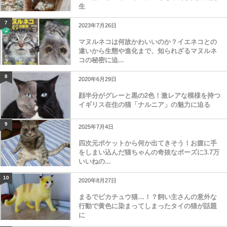
生
7
2023年7月26日
マヌルネコは何故かわいいのか？イエネコとの
違いから生態や進化まで、知られざるマヌルネ
コの秘密に迫...
8
2020年6月29日
顔半分がグレーと黒の2色！激レアな模様を持つ
イギリス在住の猫「ナルニア」の魅力に迫る
9
2025年7月4日
四次元ポケットから何か出てきそう！お腹に手
をしまい込んだ猫ちゃんの奇抜なポーズに3.7万
いいねの...
10
2020年8月27日
まるでピカチュウ猫…！？飼い主さんの意外な
行動で黄色に染まってしまったタイの猫が話題
に