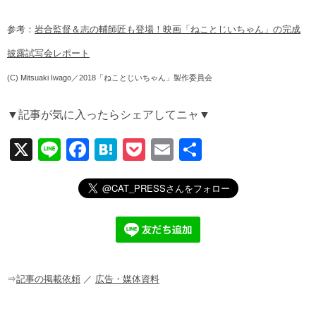
参考：
岩合監督＆志の輔師匠も登場！映画「ねことじいちゃん」の完成
披露試写会レポート
(C) Mitsuaki Iwago／2018「ねことじいちゃん」製作委員会
▼記事が気に入ったらシェアしてニャ▼
X
Li
F
H
P
E
共
n
a
at
o
m
有
e
c
e
ck
ail
e
n
et
b
a
o
o
⇒
記事の掲載依頼
／
広告・媒体資料
k