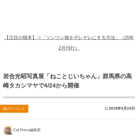
猫の商品レビュー
猫の豆知識・雑学
猫の調査データ
【注目の猫本】⇒「ツンツン猫をデレデレにする方法」（25年
猫の譲渡会
2月刊行）
猫の社会問題
猫のゲーム・アプリ
岩合光昭写真展「ねことじいちゃん」群馬県の高
崎タカシマヤで4/24から開催
猫のフリー写真素材
2019年4月24日
猫のイベント
Cat Press編集部