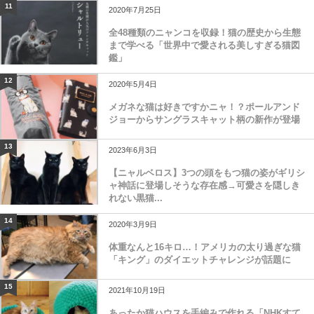
11
2020年7月25日
全48種類のニャンコを収録！猫の歴史から生態
まで学べる「世界中で愛される美しすぎる猫図
鑑」
12
2020年5月4日
メガネな猫は好きですかニャ！？ポールアンド
ジョーからサングラスキャット柄の新作が登場
13
2023年6月3日
【ニャルベロス】3つの頭をもつ猫の姿がギリシ
ャ神話に登場しそうな存在感→可愛さを隠しき
れない黒猫...
14
2020年3月9日
体重なんと16キロ…！アメリカの太り過ぎな猫
「キング」のダイエットチャレンジが話題に
15
2021年10月19日
あったか猫ハウスを手編みで作れる「NHKすて