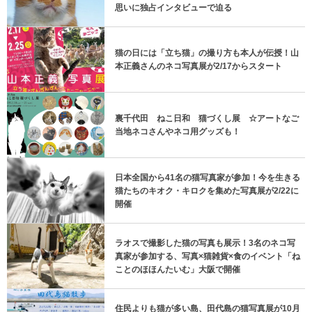
思いに独占インタビューで迫る
猫の日には「立ち猫」の撮り方も本人が伝授！山
本正義さんのネコ写真展が2/17からスタート
裏千代田 ねこ日和 猫づくし展 ☆アートなご
当地ネコさんやネコ用グッズも！
日本全国から41名の猫写真家が参加！今を生きる
猫たちのキオク・キロクを集めた写真展が2/22に
開催
ラオスで撮影した猫の写真も展示！3名のネコ写
真家が参加する、写真×猫雑貨×食のイベント「ね
ことのほほんたいむ」大阪で開催
住民よりも猫が多い島、田代島の猫写真展が10月