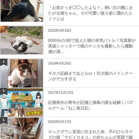
「お前さっき◯◯したよな？」飼い主の腕にま
たがる猫ちゃん、その可愛い後ろ姿に隠れたヒ
ミツとは
3
2023年5月15日
8000分の1秒で捉えた猫の本気バトル！写真家が
高速シャッターで猫のケンカを撮影したら躍動
感が凄...
4
2016年8月29日
ギネス記録まであと1cm！巨大猫のメインクー
ンがデカすぎる
5
2017年11月13日
記憶喪失の青年が記憶と猫島の謎を紐解くパズ
ルゲーム「ねこ島日記」
6
2020年5月17日
ロックダウン直前に生まれた命、手のひらサイ
ズの猫「サビイロネコ」の赤ちゃんが英国で誕