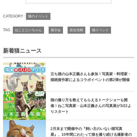
CATEGORY :
猫のイベント
TAG :
ねことじいちゃん
展示会
岩合光昭
猫イベント
新着猫ニュース
立ち猫の山本正義さんも参加！写真家・料理家・
猫雑貨作家によるコラボイベントの第2弾が開催
猫の撮り方を教えてもらえるトークショーも開
催！ねこ写真家・山本正義さんの写真展が3/22よ
りスタート
2月末まで開催中の『飼い主のいない猫写真
展』、10年間にわたって猫を撮り続ける撮影者の