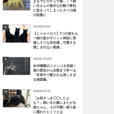
まるでピカチュウ猫…！？飼
い主さんの意外な行動で黄色
に染まってしまったタイの猫
が話題に
2023年6月3日
8
【ニャルベロス】3つの頭をも
つ猫の姿がギリシャ神話に登
場しそうな存在感→可愛さを
隠しきれない黒猫...
2020年7月25日
9
全48種類のニャンコを収録！
猫の歴史から生態まで学べる
「世界中で愛される美しすぎ
る猫図鑑」
2026年8月7日
10
「お前さっき◯◯したよ
な？」飼い主の腕にまたがる
猫ちゃん、その可愛い後ろ姿
に隠れたヒミツとは