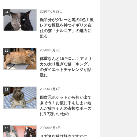
2020年6月29日
11
顔半分がグレーと黒の2色！激
レアな模様を持つイギリス在
住の猫「ナルニア」の魅力に
迫る
2020年3月9日
12
体重なんと16キロ…！アメリ
カの太り過ぎな猫「キング」
のダイエットチャレンジが話
題に
2025年7月4日
13
四次元ポケットから何か出て
きそう！お腹に手をしまい込
んだ猫ちゃんの奇抜なポーズ
に3.7万いいねの...
2020年5月4日
14
メガネな猫は好きですかニ