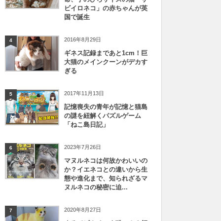
ビイロネコ」の赤ちゃんが英
国で誕生
2016年8月29日
4
ギネス記録まであと1cm！巨
大猫のメインクーンがデカす
ぎる
2017年11月13日
5
記憶喪失の青年が記憶と猫島
の謎を紐解くパズルゲーム
「ねこ島日記」
2023年7月26日
6
マヌルネコは何故かわいいの
か？イエネコとの違いから生
態や進化まで、知られざるマ
ヌルネコの秘密に迫...
2020年8月27日
7