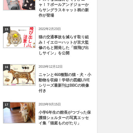
ャ！？ポールアンドジョーか
らサングラスキャット柄の新
作が登場
2022年2月23日
15
猫の交通事故を減らす取り組
み！イエローハットが京大監
修のもと開発した「猫飛び出
しサイン」を公開
2019年12月12日
16
ニャンと460種類の猫・犬・小
動物を収録！学研の図鑑LIVE
シリーズ最新刊はBBCの映像
付き
2019年9月15日
17
小学6年生の館長がつづった保
護猫シェルターの写真エッセ
イ集「猫庭ものがたり」