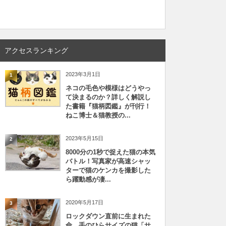
アクセスランキング
2023年3月1日
1
ネコの毛色や模様はどうやっ
て決まるのか？詳しく解説し
た書籍『猫柄図鑑』が刊行！
ねこ博士＆猫教授の...
2023年5月15日
2
8000分の1秒で捉えた猫の本気
バトル！写真家が高速シャッ
ターで猫のケンカを撮影した
ら躍動感が凄...
2020年5月17日
3
ロックダウン直前に生まれた
命、手のひらサイズの猫「サ