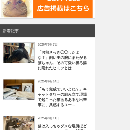
新着記事
2026年8月7日
「お前さっき◯◯したよ
な？」飼い主の腕にまたがる
猫ちゃん、その可愛い後ろ姿
に隠れたヒミツとは
2025年9月14日
「もう完成でいいよね？」キ
ャットタワーの組み立て現場
で起こった猫あるあるな出来
事に、共感するユー...
2025年9月11日
猫は入っちゃダメな場所ほど