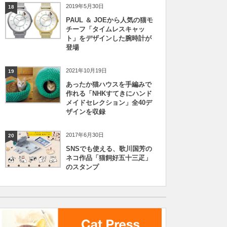
2019年5月30日
18
PAUL ＆ JOEから人気の猫モ
チーフ「タイムレスキャッ
ト」をデザインした腕時計が
登場
2021年10月19日
19
あったか猫ハウスを手編みで
作れる「NHKすてきにハンド
メイドセレクション」全40デ
ザインを収録
2017年6月30日
20
SNSでも使える、歌川国芳の
ネコ作品「猫飼好五十三疋」
のスタンプ