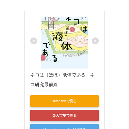
k
ネコは（ほぼ）液体である　ネ
コ研究最前線
Amazonで見る
楽天市場で見る