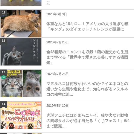
に
11
2020年3月9日
体重なんと16キロ…！アメリカの太り過ぎな猫
「キング」のダイエットチャレンジが話題に
12
2020年7月25日
全48種類のニャンコを収録！猫の歴史から生態
まで学べる「世界中で愛される美しすぎる猫図
鑑」
13
2023年7月26日
マヌルネコは何故かわいいのか？イエネコとの
違いから生態や進化まで、知られざるマヌルネ
コの秘密に迫...
14
2019年5月10日
肉球フェチにはたまらニャイ、猫や犬など動物
の肉球タオルが必ず当たる「くじフェス！」6/4
まで販売...