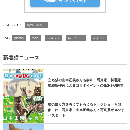
Yahoo!ショッピングで見る
CATEGORY :
猫のイベント
TAG :
pickup
topic
ショップ
猫イベント
猫グッズ
新着猫ニュース
立ち猫の山本正義さんも参加！写真家・料理家・
猫雑貨作家によるコラボイベントの第2弾が開催
猫の撮り方を教えてもらえるトークショーも開
催！ねこ写真家・山本正義さんの写真展が3/22よ
りスタート