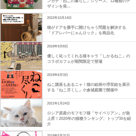
ンカチ「ねこの暮らし」シリーズ、12種類のデ
ザインを発...
2022年10月14日
猫がドアを勝手に開けちゃう問題を解決する
「ドアレバーにゃんロック」を商品化
2018年9月8日
優しく叱ってくれる猫キャラ「しかるねこ」の
コラボカフェが期間限定で登場
2019年6月3日
ねこ講座もあるニャ！猫の絵画や浮世絵を展示
する「ねこ尽くし」小倉城庭園で開催中
2021年1月24日
ロシア原産のモフモフ猫「サイベリアン」が急
上昇！2020年の猫種ランキング、トップ30を紹
介
2019年5月31日