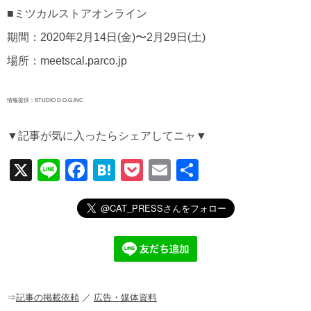
■ミツカルストアオンライン
期間：2020年2月14日(金)〜2月29日(土)
場所：meetscal.parco.jp
情報提供：STUDIO D.O.G.INC
▼記事が気に入ったらシェアしてニャ▼
X
Li
F
H
P
E
共
n
a
at
o
m
有
e
c
e
ck
ail
e
n
et
b
a
o
o
⇒
記事の掲載依頼
／
広告・媒体資料