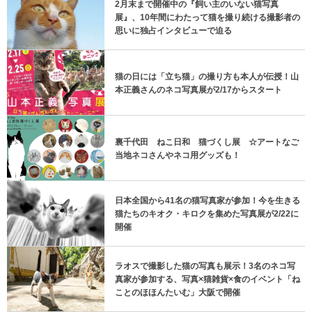
2月末まで開催中の『飼い主のいない猫写真
展』、10年間にわたって猫を撮り続ける撮影者の
思いに独占インタビューで迫る
猫の日には「立ち猫」の撮り方も本人が伝授！山
本正義さんのネコ写真展が2/17からスタート
裏千代田 ねこ日和 猫づくし展 ☆アートなご
当地ネコさんやネコ用グッズも！
日本全国から41名の猫写真家が参加！今を生きる
猫たちのキオク・キロクを集めた写真展が2/22に
開催
ラオスで撮影した猫の写真も展示！3名のネコ写
真家が参加する、写真×猫雑貨×食のイベント「ね
ことのほほんたいむ」大阪で開催