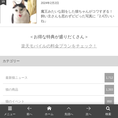
15
2024年2月2日
魔王みたいな顔をした猫ちゃんがコワすぎる！
飼い主さんも思わずビビった写真に「2.4万いい
ね」
＜お得な特典が盛りだくさん＞
楽天モバイルの料金プランをチェック！
カテゴリー
最新猫ニュース
1,712
猫の商品
1,393
猫のイベント
950
猫のテレビ・映画
244
メニュー
前へ
ホーム
先頭へ
次へ
検索