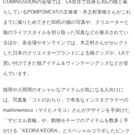
COMINGSOONの会場では、LA在住で自身も3匹の猫と暮
らしているPOMPOMCATの主催者・木之村美穂さんがこれ
までに撮りためてきた60匹の猫の写真や、クリエーターと
猫のライフスタイルを切り取った写真などが展示されてい
るほか、各会場やオンラインでは、木之村さんがセレクト
した日本のクリエイターブランドによる猫グッズや、LAで
買い付けてきた猫アイテム＆ヴィンテージグッズなどが並
んでいます。
猫用や人間用のオシャレなアイテムが気になる人向けに
は、写真集「コトのおちり」で有名なインスタグラマーの
maihimemoco（マイヒメモコ）さんがデザインを手掛けた
「ザビエル首輪」や、動物モチーフのアイテムを数多く手
がける「KEORA KEORA」とスペシャルコラボしたピンク