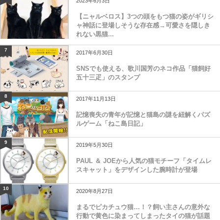
2023年6月3日
【ニャルベロス】3つの頭をもつ猫の姿がギリシ
ャ神話に登場しそうな存在感→可愛さを隠しき
れない黒猫...
7
2017年6月30日
SNSでも使える、歌川国芳のネコ作品「猫飼好
五十三疋」のスタンプ
8
2017年11月13日
記憶喪失の青年が記憶と猫島の謎を紐解くパズ
ルゲーム「ねこ島日記」
9
2019年5月30日
PAUL ＆ JOEから人気の猫モチーフ「タイムレ
スキャット」をデザインした腕時計が登場
10
2020年8月27日
まるでピカチュウ猫…！？飼い主さんの意外な
行動で黄色に染まってしまったタイの猫が話題