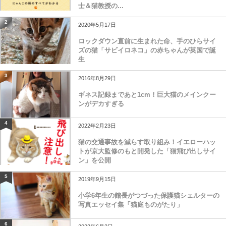
士＆猫教授の...
2
2020年5月17日
ロックダウン直前に生まれた命、手のひらサイ
ズの猫「サビイロネコ」の赤ちゃんが英国で誕
生
3
2016年8月29日
ギネス記録まであと1cm！巨大猫のメインクー
ンがデカすぎる
4
2022年2月23日
猫の交通事故を減らす取り組み！イエローハッ
トが京大監修のもと開発した「猫飛び出しサイ
ン」を公開
5
2019年9月15日
小学6年生の館長がつづった保護猫シェルターの
写真エッセイ集「猫庭ものがたり」
6