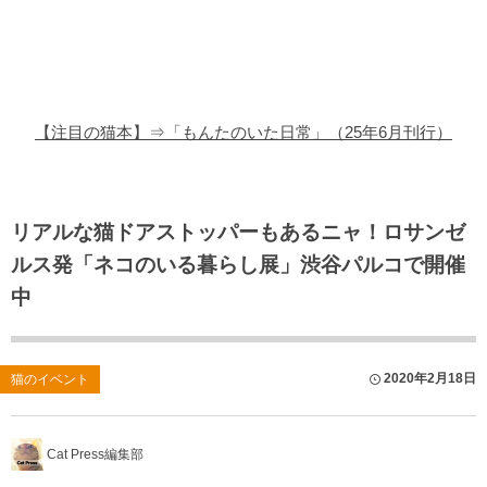
猫の商品レビュー
猫の豆知識・雑学
猫の調査データ
【注目の猫本】⇒「もんたのいた日常」（25年6月刊行）
猫の譲渡会
猫の社会問題
リアルな猫ドアストッパーもあるニャ！ロサンゼ
ルス発「ネコのいる暮らし展」渋谷パルコで開催
猫のゲーム・アプリ
中
猫のフリー写真素材
2020年2月18日
猫のイベント
Cat Press編集部