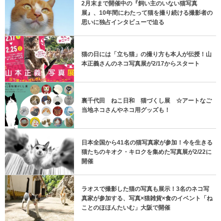
2月末まで開催中の『飼い主のいない猫写真
展』、10年間にわたって猫を撮り続ける撮影者の
思いに独占インタビューで迫る
猫の日には「立ち猫」の撮り方も本人が伝授！山
本正義さんのネコ写真展が2/17からスタート
裏千代田 ねこ日和 猫づくし展 ☆アートなご
当地ネコさんやネコ用グッズも！
日本全国から41名の猫写真家が参加！今を生きる
猫たちのキオク・キロクを集めた写真展が2/22に
開催
ラオスで撮影した猫の写真も展示！3名のネコ写
真家が参加する、写真×猫雑貨×食のイベント「ね
ことのほほんたいむ」大阪で開催