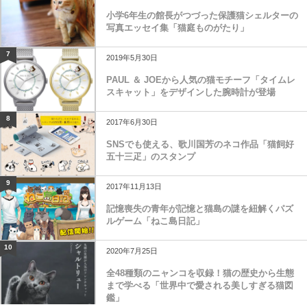
小学6年生の館長がつづった保護猫シェルターの
写真エッセイ集「猫庭ものがたり」
7
2019年5月30日
PAUL ＆ JOEから人気の猫モチーフ「タイムレ
スキャット」をデザインした腕時計が登場
8
2017年6月30日
SNSでも使える、歌川国芳のネコ作品「猫飼好
五十三疋」のスタンプ
9
2017年11月13日
記憶喪失の青年が記憶と猫島の謎を紐解くパズ
ルゲーム「ねこ島日記」
10
2020年7月25日
全48種類のニャンコを収録！猫の歴史から生態
まで学べる「世界中で愛される美しすぎる猫図
鑑」