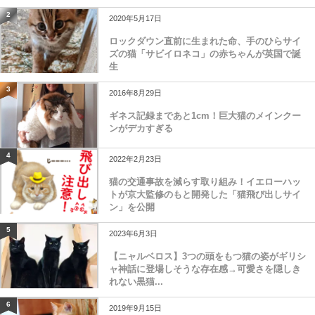
2
2020年5月17日
ロックダウン直前に生まれた命、手のひらサイ
ズの猫「サビイロネコ」の赤ちゃんが英国で誕
生
3
2016年8月29日
ギネス記録まであと1cm！巨大猫のメインクー
ンがデカすぎる
4
2022年2月23日
猫の交通事故を減らす取り組み！イエローハッ
トが京大監修のもと開発した「猫飛び出しサイ
ン」を公開
5
2023年6月3日
【ニャルベロス】3つの頭をもつ猫の姿がギリシ
ャ神話に登場しそうな存在感→可愛さを隠しき
れない黒猫...
6
2019年9月15日