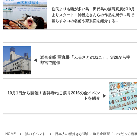
住民よりも猫が多い島、田代島の猫写真展が10月
よりスタート！沖昌之さんらの作品を展示→島で
暮らすネコの名前や家系図を紹介する...
岩合光昭 写真展「ふるさとのねこ」、9/28から宇
都宮で開催
10月1日から開催！吉祥寺ねこ祭り2016の全イベン
トを紹介
HOME
猫のイベント
日本人の猫好きな理由に迫る企画展「いつだって猫展