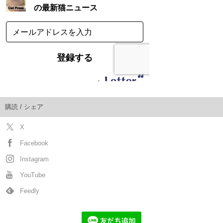
購読 / シェア
X
Facebook
Instagram
YouTube
Feedly