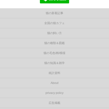
猫の新着記事
全国の猫カフェ
猫の飼い方
猫の種類＆図鑑
猫の毛色/柄/模様
猫の知識＆雑学
統計資料
About
privacy policy
広告掲載