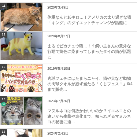
11
2020年3月9日
体重なんと16キロ…！アメリカの太り過ぎな猫
「キング」のダイエットチャレンジが話題に
12
2020年8月27日
まるでピカチュウ猫…！？飼い主さんの意外な
行動で黄色に染まってしまったタイの猫が話題
に
13
2019年5月10日
肉球フェチにはたまらニャイ、猫や犬など動物
の肉球タオルが必ず当たる「くじフェス！」6/4
まで販売...
14
2023年7月26日
マヌルネコは何故かわいいのか？イエネコとの
違いから生態や進化まで、知られざるマヌルネ
コの秘密に迫...
15
2024年2月2日