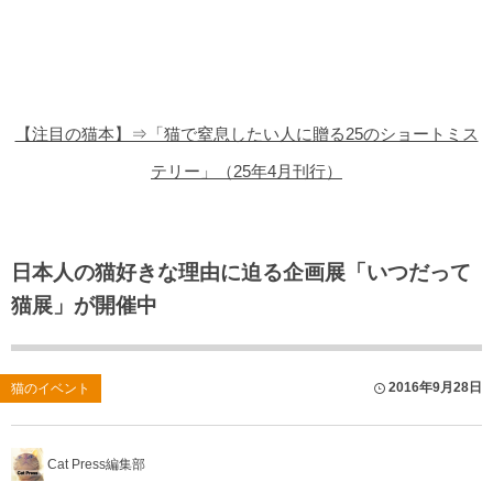
猫の商品レビュー
猫の豆知識・雑学
猫の調査データ
【注目の猫本】⇒「猫で窒息したい人に贈る25のショートミス
猫の譲渡会
テリー」（25年4月刊行）
猫の社会問題
猫のゲーム・アプリ
日本人の猫好きな理由に迫る企画展「いつだって
猫展」が開催中
猫のフリー写真素材
2016年9月28日
猫のイベント
Cat Press編集部