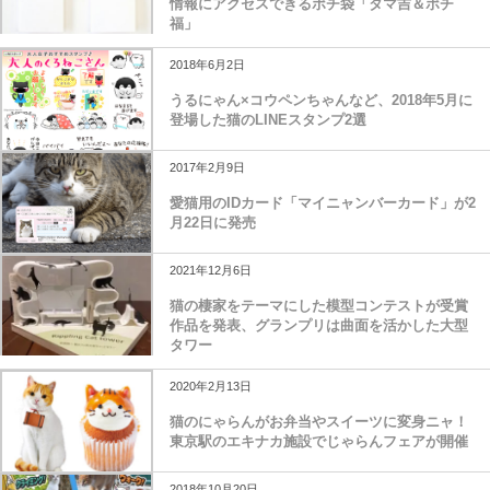
情報にアクセスできるポチ袋「タマ吉＆ポチ
福」
2018年6月2日
うるにゃん×コウペンちゃんなど、2018年5月に
登場した猫のLINEスタンプ2選
2017年2月9日
愛猫用のIDカード「マイニャンバーカード」が2
月22日に発売
2021年12月6日
猫の棲家をテーマにした模型コンテストが受賞
作品を発表、グランプリは曲面を活かした大型
タワー
2020年2月13日
猫のにゃらんがお弁当やスイーツに変身ニャ！
東京駅のエキナカ施設でじゃらんフェアが開催
2018年10月20日