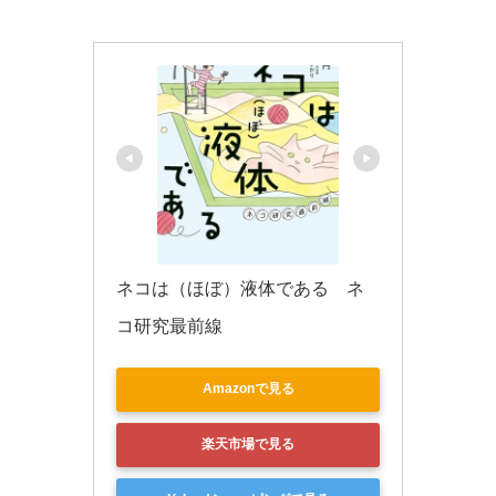
k
ネコは（ほぼ）液体である　ネ
コ研究最前線
Amazonで見る
楽天市場で見る