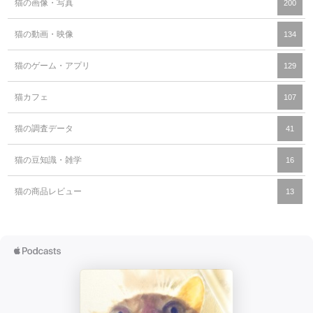
猫の画像・写真
200
猫の動画・映像
134
猫のゲーム・アプリ
129
猫カフェ
107
猫の調査データ
41
猫の豆知識・雑学
16
猫の商品レビュー
13