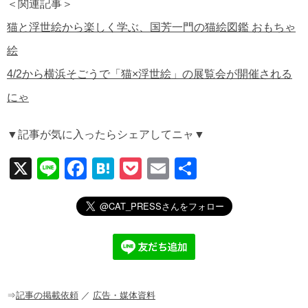
＜関連記事＞
猫と浮世絵から楽しく学ぶ、国芳一門の猫絵図鑑 おもちゃ
絵
4/2から横浜そごうで「猫×浮世絵」の展覧会が開催される
にゃ
▼記事が気に入ったらシェアしてニャ▼
X
Li
F
H
P
E
共
n
a
at
o
m
有
e
c
e
ck
ail
e
n
et
b
a
o
o
⇒
記事の掲載依頼
／
広告・媒体資料