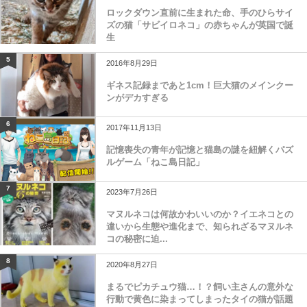
ロックダウン直前に生まれた命、手のひらサイ
ズの猫「サビイロネコ」の赤ちゃんが英国で誕
生
5
2016年8月29日
ギネス記録まであと1cm！巨大猫のメインクー
ンがデカすぎる
6
2017年11月13日
記憶喪失の青年が記憶と猫島の謎を紐解くパズ
ルゲーム「ねこ島日記」
7
2023年7月26日
マヌルネコは何故かわいいのか？イエネコとの
違いから生態や進化まで、知られざるマヌルネ
コの秘密に迫...
8
2020年8月27日
まるでピカチュウ猫…！？飼い主さんの意外な
行動で黄色に染まってしまったタイの猫が話題