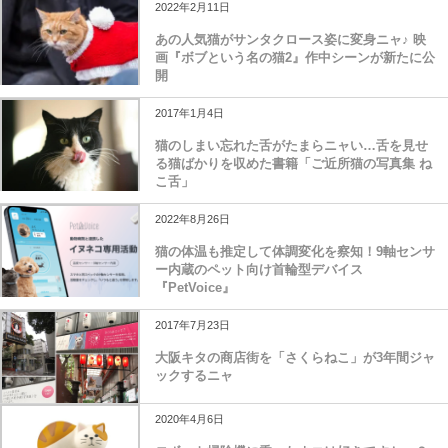
2022年2月11日
あの人気猫がサンタクロース姿に変身ニャ♪ 映
画『ボブという名の猫2』作中シーンが新たに公
開
2017年1月4日
猫のしまい忘れた舌がたまらニャい…舌を見せ
る猫ばかりを収めた書籍「ご近所猫の写真集 ね
こ舌」
2022年8月26日
猫の体温も推定して体調変化を察知！9軸センサ
ー内蔵のペット向け首輪型デバイス
『PetVoice』
2017年7月23日
大阪キタの商店街を「さくらねこ」が3年間ジャ
ックするニャ
2020年4月6日