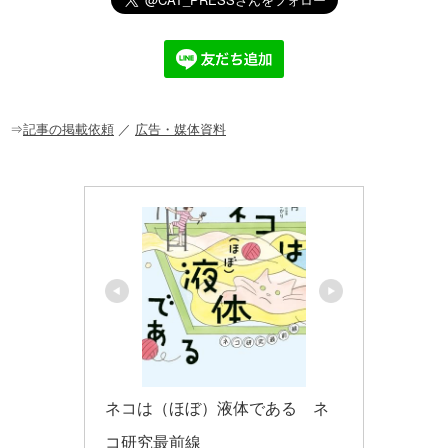
e
c
e
ck
ail
e
n
et
b
a
o
o
⇒
記事の掲載依頼
／
広告・媒体資料
k
ネコは（ほぼ）液体である　ネ
コ研究最前線