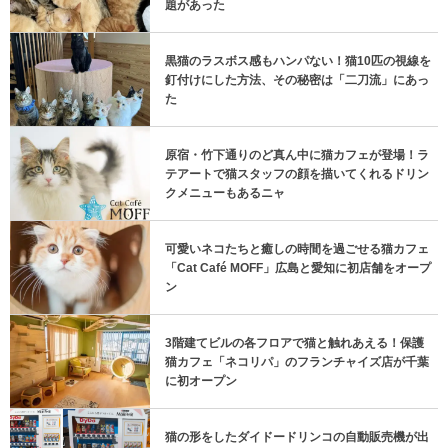
題があった
黒猫のラスボス感もハンパない！猫10匹の視線を
釘付けにした方法、その秘密は「二刀流」にあっ
た
原宿・竹下通りのど真ん中に猫カフェが登場！ラ
テアートで猫スタッフの顔を描いてくれるドリン
クメニューもあるニャ
可愛いネコたちと癒しの時間を過ごせる猫カフェ
「Cat Café MOFF」広島と愛知に初店舗をオープ
ン
3階建てビルの各フロアで猫と触れあえる！保護
猫カフェ「ネコリパ」のフランチャイズ店が千葉
に初オープン
猫の形をしたダイドードリンコの自動販売機が出