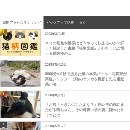
週間アクセスランキング
ピックアップ記事
タグ
1
2023年3月1日
ネコの毛色や模様はどうやって決まるのか？詳
しく解説した書籍『猫柄図鑑』が刊行！ねこ博
士＆猫教授の...
2
2023年5月15日
8000分の1秒で捉えた猫の本気バトル！写真家が
高速シャッターで猫のケンカを撮影したら躍動
感が凄...
3
2026年8月7日
「お前さっき◯◯したよな？」飼い主の腕にま
たがる猫ちゃん、その可愛い後ろ姿に隠れたヒ
ミツとは
4
2020年5月17日