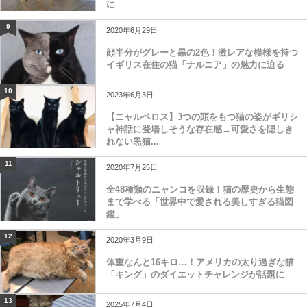
に
9
2020年6月29日
顔半分がグレーと黒の2色！激レアな模様を持つ
イギリス在住の猫「ナルニア」の魅力に迫る
10
2023年6月3日
【ニャルベロス】3つの頭をもつ猫の姿がギリシ
ャ神話に登場しそうな存在感→可愛さを隠しき
れない黒猫...
11
2020年7月25日
全48種類のニャンコを収録！猫の歴史から生態
まで学べる「世界中で愛される美しすぎる猫図
鑑」
12
2020年3月9日
体重なんと16キロ…！アメリカの太り過ぎな猫
「キング」のダイエットチャレンジが話題に
13
2025年7月4日