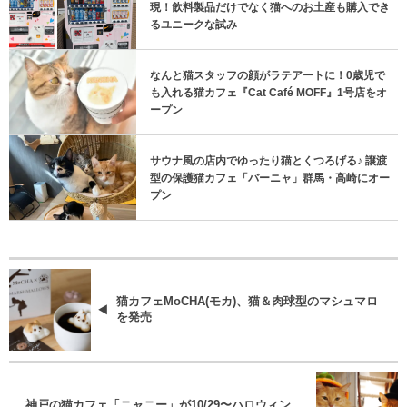
現！飲料製品だけでなく猫へのお土産も購入でき
るユニークな試み
なんと猫スタッフの顔がラテアートに！0歳児で
も入れる猫カフェ『Cat Café MOFF』1号店をオ
ープン
サウナ風の店内でゆったり猫とくつろげる♪ 譲渡
型の保護猫カフェ「バーニャ」群馬・高崎にオー
プン
猫カフェMoCHA(モカ)、猫＆肉球型のマシュマロ
を発売
神戸の猫カフェ「ニャニー」が10/29〜ハロウィン