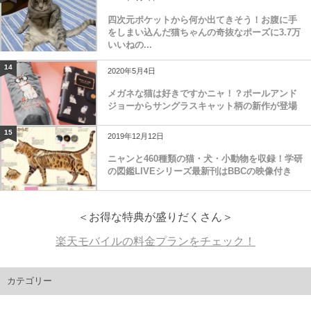
四次元ポケットから何か出てきそう！お腹に手
をしまい込んだ猫ちゃんの奇抜なポーズに3.7万
いいねの...
14
2020年5月4日
メガネな猫は好きですかニャ！？ポールアンド
ジョーからサングラスキャット柄の新作が登場
15
2019年12月12日
ニャンと460種類の猫・犬・小動物を収録！学研
の図鑑LIVEシリーズ最新刊はBBCの映像付き
＜お得な特典が盛りだくさん＞
楽天モバイルの料金プランをチェック！
カテゴリー