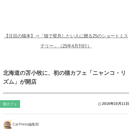
猫の商品レビュー
猫の豆知識・雑学
猫の調査データ
【注目の猫本】⇒「猫で窒息したい人に贈る25のショートミス
猫の譲渡会
テリー」（25年4月刊行）
猫の社会問題
猫のゲーム・アプリ
北海道の苫小牧に、初の猫カフェ「ニャンコ・リ
ズム」が開店
猫のフリー写真素材
2016年10月11日
猫カフェ
Cat Press編集部