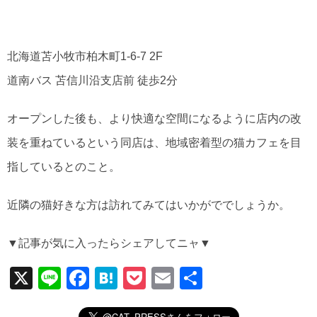
北海道苫小牧市柏木町1-6-7 2F
道南バス 苫信川沿支店前 徒歩2分
オープンした後も、より快適な空間になるように店内の改
装を重ねているという同店は、地域密着型の猫カフェを目
指しているとのこと。
近隣の猫好きな方は訪れてみてはいかがででしょうか。
▼記事が気に入ったらシェアしてニャ▼
X
Li
F
H
P
E
共
n
a
at
o
m
有