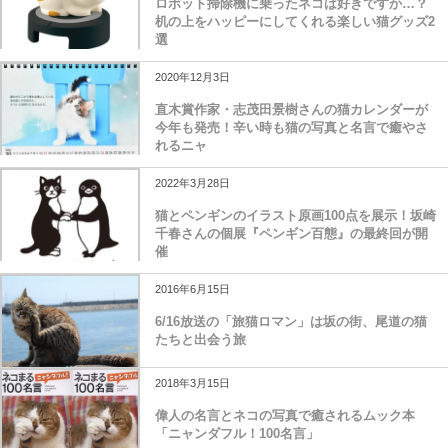
ロボット掃除機に乗ったネコは好きですか…？
机の上をハッピーにしてくれる楽しい猫グッズ2
選
2020年12月3日
直木賞作家・志茂田景樹さんの猫カレンダーが
今年も発売！辛い時も猫の写真と名言で癒やさ
れるニャ
2022年3月28日
猫とペンギンのイラスト原画100点を展示！坂崎
千春さんの個展『ペンギン百態』の最終回が開
催
2016年6月15日
6/16放送の「旅猫ロマン」は坂の街、尾道の猫
たちと出会う旅
2018年3月15日
偉人の名言とネコの写真で癒されるムック本
「ニャンダフル！100名言」