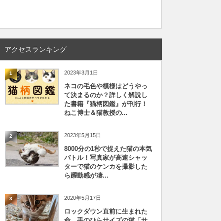
アクセスランキング
2023年3月1日
1
ネコの毛色や模様はどうやっ
て決まるのか？詳しく解説し
た書籍『猫柄図鑑』が刊行！
ねこ博士＆猫教授の...
2023年5月15日
2
8000分の1秒で捉えた猫の本気
バトル！写真家が高速シャッ
ターで猫のケンカを撮影した
ら躍動感が凄...
2020年5月17日
3
ロックダウン直前に生まれた
命、手のひらサイズの猫「サ