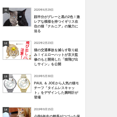
2020年6月29日
11
顔半分がグレーと黒の2色！激
レアな模様を持つイギリス在
住の猫「ナルニア」の魅力に
迫る
2022年2月23日
12
猫の交通事故を減らす取り組
み！イエローハットが京大監
修のもと開発した「猫飛び出
しサイン」を公開
2019年5月30日
13
PAUL ＆ JOEから人気の猫モ
チーフ「タイムレスキャッ
ト」をデザインした腕時計が
登場
2019年9月15日
14
小学6年生の館長がつづった保