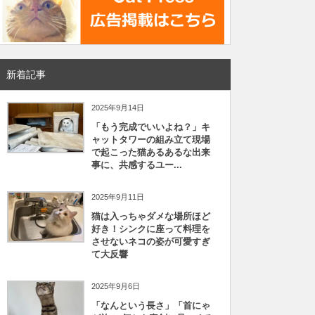
新着記事
2025年9月14日
「もう完成でいいよね？」キ
ャットタワーの組み立て現場
で起こった猫あるあるな出来
事に、共感するユー...
2025年9月11日
猫は入っちゃダメな場所ほど
好き！シンクに座って料理を
させないネコの姿が可愛すぎ
て大反響
2025年9月6日
「なんという長さ」「首にゃ