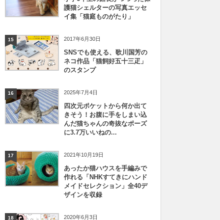
護猫シェルターの写真エッセ
イ集「猫庭ものがたり」
2017年6月30日
15
SNSでも使える、歌川国芳の
ネコ作品「猫飼好五十三疋」
のスタンプ
2025年7月4日
16
四次元ポケットから何か出て
きそう！お腹に手をしまい込
んだ猫ちゃんの奇抜なポーズ
に3.7万いいねの...
2021年10月19日
17
あったか猫ハウスを手編みで
作れる「NHKすてきにハンド
メイドセレクション」全40デ
ザインを収録
2020年6月3日
18