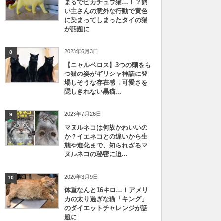
まるでピカチュウ猫…！？飼
い主さんの意外な行動で黄色
に染まってしまったタイの猫
が話題に
2023年6月3日
8
【ニャルベロス】3つの頭をも
つ猫の姿がギリシャ神話に登
場しそうな存在感→可愛さを
隠しきれない黒猫...
2023年7月26日
9
マヌルネコは何故かわいいの
か？イエネコとの違いから生
態や進化まで、知られざるマ
ヌルネコの秘密に迫...
2020年3月9日
10
体重なんと16キロ…！アメリ
カの太り過ぎな猫「キング」
のダイエットチャレンジが話
題に