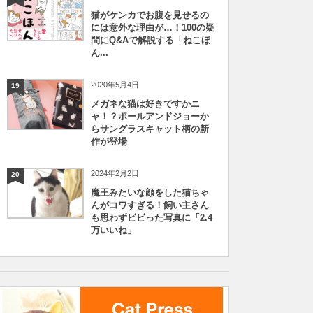
猫がケンカでお腹を見せるの
には意外な理由が…！100の疑
問にQ&Aで解説する「ねこほ
ん...
2020年5月4日
19
メガネな猫は好きですかニ
ャ！？ポールアンドジョーか
らサングラスキャット柄の新
作が登場
2024年2月2日
20
魔王みたいな顔をした猫ちゃ
んがコワすぎる！飼い主さん
も思わずビビった写真に「2.4
万いいね」