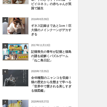
ビイロネコ」の赤ちゃんが英
国で誕生
2016年8月29日
4
ギネス記録まであと1cm！巨
大猫のメインクーンがデカす
ぎる
2017年11月13日
5
記憶喪失の青年が記憶と猫島
の謎を紐解くパズルゲーム
「ねこ島日記」
2020年7月25日
6
全48種類のニャンコを収録！
猫の歴史から生態まで学べる
「世界中で愛される美しすぎ
る猫図鑑」
2020年8月27日
7