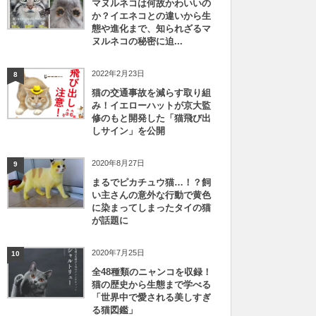
マヌルネコは何故かわいいの
か？イエネコとの違いから生
態や進化まで、知られざるマ
ヌルネコの秘密に迫...
2022年2月23日
8
猫の交通事故を減らす取り組
み！イエローハットが京大監
修のもと開発した「猫飛び出
しサイン」を公開
2020年8月27日
9
まるでピカチュウ猫…！？飼
い主さんの意外な行動で黄色
に染まってしまったタイの猫
が話題に
2020年7月25日
10
全48種類のニャンコを収録！
猫の歴史から生態まで学べる
「世界中で愛される美しすぎ
る猫図鑑」