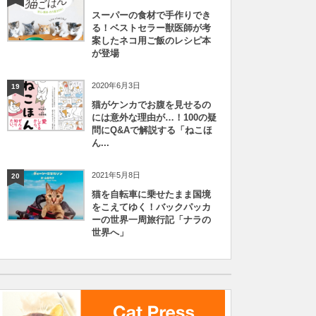
スーパーの食材で手作りでき
る！ベストセラー獣医師が考
案したネコ用ご飯のレシピ本
が登場
2020年6月3日
19
猫がケンカでお腹を見せるの
には意外な理由が…！100の疑
問にQ&Aで解説する「ねこほ
ん...
2021年5月8日
20
猫を自転車に乗せたまま国境
をこえてゆく！バックパッカ
ーの世界一周旅行記「ナラの
世界へ」