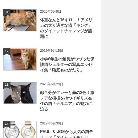
2020年3月9日
11
体重なんと16キロ…！アメリ
カの太り過ぎな猫「キング」
のダイエットチャレンジが話
題に
2019年9月15日
12
小学6年生の館長がつづった保
護猫シェルターの写真エッセ
イ集「猫庭ものがたり」
2020年6月29日
13
顔半分がグレーと黒の2色！激
レアな模様を持つイギリス在
住の猫「ナルニア」の魅力に
迫る
2019年5月30日
14
PAUL ＆ JOEから人気の猫モ
チーフ「タイムレスキャッ