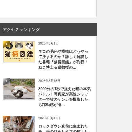
アクセスランキング
2023年3月1日
1
ネコの毛色や模様はどうやっ
て決まるのか？詳しく解説し
た書籍『猫柄図鑑』が刊行！
ねこ博士＆猫教授の...
2023年5月15日
2
8000分の1秒で捉えた猫の本気
バトル！写真家が高速シャッ
ターで猫のケンカを撮影した
ら躍動感が凄...
2020年5月17日
3
ロックダウン直前に生まれた
命、手のひらサイズの猫「サ