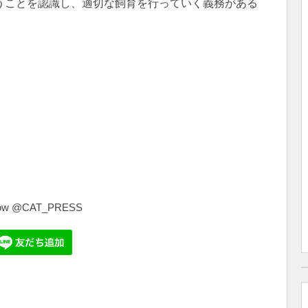
うことを認識し、適切な飼育を行っていく義務がある
共
有
low @CAT_PRESS