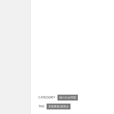
k
CATEGORY :
猫の社会問題
TAG :
里親募集/譲渡会