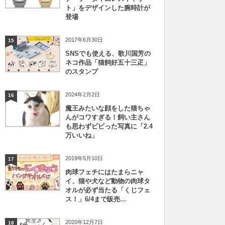
ト」をデザインした腕時計が
登場
2017年6月30日
15
SNSでも使える、歌川国芳の
ネコ作品「猫飼好五十三疋」
のスタンプ
2024年2月2日
16
魔王みたいな顔をした猫ちゃ
んがコワすぎる！飼い主さん
も思わずビビった写真に「2.4
万いいね」
2019年5月10日
17
肉球フェチにはたまらニャ
イ、猫や犬など動物の肉球タ
オルが必ず当たる「くじフェ
ス！」6/4まで販売...
2020年12月7日
18