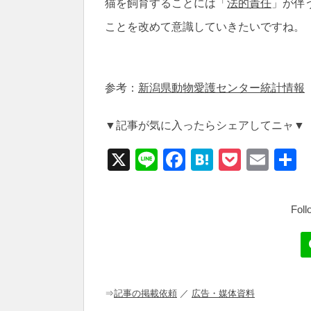
猫を飼育することには「
法的責任
」が伴
ことを改めて意識していきたいですね。
参考：
新潟県動物愛護センター統計情報
▼記事が気に入ったらシェアしてニャ▼
X
Li
F
H
P
E
n
a
at
o
m
e
c
e
ck
ail
Fol
e
n
et
b
a
o
o
⇒
記事の掲載依頼
／
広告・媒体資料