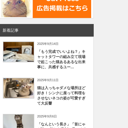
新着記事
2025年9月14日
「もう完成でいいよね？」キ
ャットタワーの組み立て現場
で起こった猫あるあるな出来
事に、共感するユー...
2025年9月11日
猫は入っちゃダメな場所ほど
好き！シンクに座って料理を
させないネコの姿が可愛すぎ
て大反響
2025年9月6日
「なんという長さ」「首にゃ