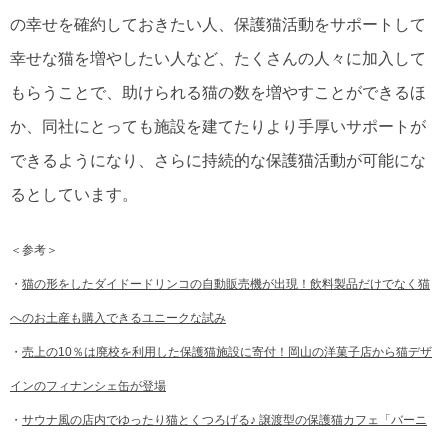
の幸せを確約しておきたい人、保護猫活動をサポートして
幸せな猫を増やしたい人など、たくさんの人々に加入して
もらうことで、助けられる猫の数を増やすことができるほ
か、同社にとっても施設を建てたりより手厚いサポートが
できるようになり、さらに持続的な保護猫活動が可能にな
るとしています。
＜参考＞
・
猫の形をしたダイドードリンコの自動販売機が出現！飲料製品だけでなく猫
へのお土産も購入できるユニークな試み
・
売上の10％は廃校を利用した保護猫施設に寄付！岡山の洋菓子店から猫デザ
インのフィナンシェ缶が登場
・
サウナ風の店内でゆったり猫とくつろげる♪ 譲渡型の保護猫カフェ「バーニ