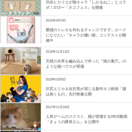
渋谷ヒカリエが猫キャラ「しかるねこ」とコラ
ボ！2/15〜「ネコフェス」を開催
2019年9月3日
愛猫のトレカを作れるチャンスですぞ…カード
になりたい「キャラが濃い猫」コンテストが開
催中
2018年11月13日
天然の水草を編み込んで作った「猫の巣穴」の
ような猫ハウスが登場
2018年3月8日
沢尻エリカ＆吉沢亮が演じる新作ネコ映画「猫
は抱くもの」先行映像公開
2017年11月18日
人気ゲームのスクスト、猫が登場するWEB動画
「きょうの隊長さん」を公開中