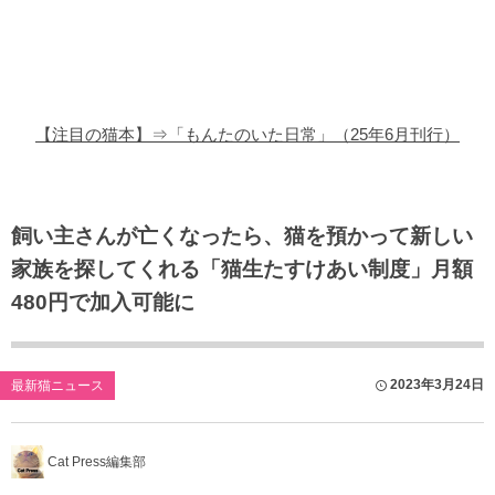
猫の商品レビュー
猫の豆知識・雑学
猫の調査データ
【注目の猫本】⇒「もんたのいた日常」（25年6月刊行）
猫の譲渡会
猫の社会問題
飼い主さんが亡くなったら、猫を預かって新しい
家族を探してくれる「猫生たすけあい制度」月額
猫のゲーム・アプリ
480円で加入可能に
猫のフリー写真素材
2023年3月24日
最新猫ニュース
Cat Press編集部