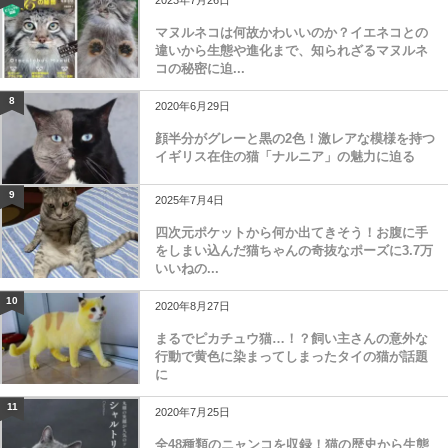
2023年7月26日
マヌルネコは何故かわいいのか？イエネコとの
違いから生態や進化まで、知られざるマヌルネ
コの秘密に迫...
8
2020年6月29日
顔半分がグレーと黒の2色！激レアな模様を持つ
イギリス在住の猫「ナルニア」の魅力に迫る
9
2025年7月4日
四次元ポケットから何か出てきそう！お腹に手
をしまい込んだ猫ちゃんの奇抜なポーズに3.7万
いいねの...
10
2020年8月27日
まるでピカチュウ猫…！？飼い主さんの意外な
行動で黄色に染まってしまったタイの猫が話題
に
11
2020年7月25日
全48種類のニャンコを収録！猫の歴史から生態