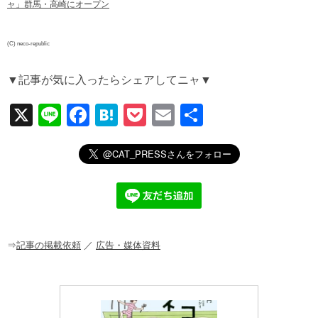
ャ」群馬・高崎にオープン
(C) neco-republic
▼記事が気に入ったらシェアしてニャ▼
X
Li
F
H
P
E
共
n
a
at
o
m
有
e
c
e
ck
ail
e
n
et
b
a
o
o
⇒
記事の掲載依頼
／
広告・媒体資料
k