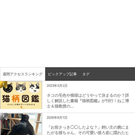
週間アクセスランキング
ピックアップ記事
タグ
1
2023年3月1日
ネコの毛色や模様はどうやって決まるのか？詳
しく解説した書籍『猫柄図鑑』が刊行！ねこ博
士＆猫教授の...
2
2026年8月7日
「お前さっき◯◯したよな？」飼い主の腕にま
たがる猫ちゃん、その可愛い後ろ姿に隠れたヒ