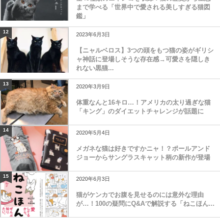
まで学べる「世界中で愛される美しすぎる猫図
鑑」
12
2023年6月3日
【ニャルベロス】3つの頭をもつ猫の姿がギリシ
ャ神話に登場しそうな存在感→可愛さを隠しき
れない黒猫...
13
2020年3月9日
体重なんと16キロ…！アメリカの太り過ぎな猫
「キング」のダイエットチャレンジが話題に
14
2020年5月4日
メガネな猫は好きですかニャ！？ポールアンド
ジョーからサングラスキャット柄の新作が登場
15
2020年6月3日
猫がケンカでお腹を見せるのには意外な理由
が…！100の疑問にQ&Aで解説する「ねこほん...