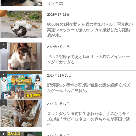
ミツとは
3
2023年5月15日
8000分の1秒で捉えた猫の本気バトル！写真家が
高速シャッターで猫のケンカを撮影したら躍動
感が凄...
4
2016年8月29日
ギネス記録まであと1cm！巨大猫のメインクー
ンがデカすぎる
5
2017年11月13日
記憶喪失の青年が記憶と猫島の謎を紐解くパズ
ルゲーム「ねこ島日記」
6
2020年5月17日
ロックダウン直前に生まれた命、手のひらサイ
ズの猫「サビイロネコ」の赤ちゃんが英国で誕
生
7