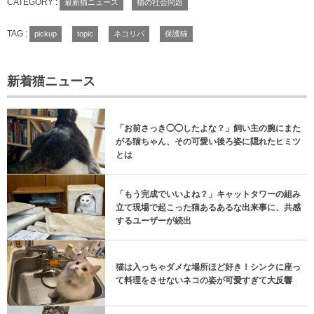
CATEGORY :
最新猫ニュース
猫の社会問題
TAG :
pickup
topic
ネコリパ
保護猫
新着猫ニュース
「お前さっき◯◯したよな？」飼い主の腕にまた
がる猫ちゃん、その可愛い後ろ姿に隠れたヒミツ
とは
「もう完成でいいよね？」キャットタワーの組み
立て現場で起こった猫あるあるな出来事に、共感
するユーザーが続出
猫は入っちゃダメな場所ほど好き！シンクに座っ
て料理をさせないネコの姿が可愛すぎて大反響