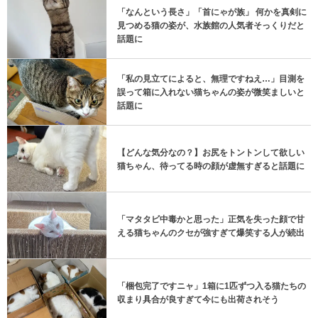
「なんという長さ」「首にゃが族」 何かを真剣に
見つめる猫の姿が、水族館の人気者そっくりだと
話題に
「私の見立てによると、無理ですねえ…」目測を
誤って箱に入れない猫ちゃんの姿が微笑ましいと
話題に
【どんな気分なの？】お尻をトントンして欲しい
猫ちゃん、待ってる時の顔が虚無すぎると話題に
「マタタビ中毒かと思った」正気を失った顔で甘
える猫ちゃんのクセが強すぎて爆笑する人が続出
「梱包完了ですニャ」1箱に1匹ずつ入る猫たちの
収まり具合が良すぎて今にも出荷されそう