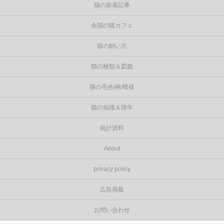
猫の新着記事
全国の猫カフェ
猫の飼い方
猫の種類＆図鑑
猫の毛色/柄/模様
猫の知識＆雑学
統計資料
About
privacy policy
広告掲載
お問い合わせ