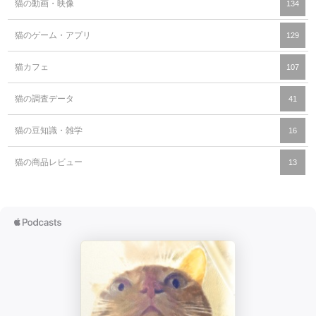
猫の動画・映像
134
猫のゲーム・アプリ
129
猫カフェ
107
猫の調査データ
41
猫の豆知識・雑学
16
猫の商品レビュー
13