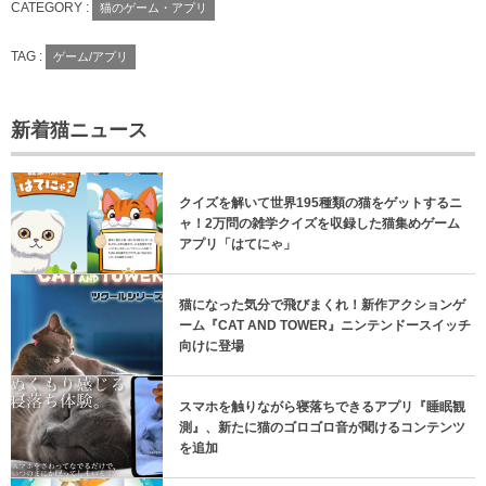
CATEGORY :
猫のゲーム・アプリ
TAG :
ゲーム/アプリ
新着猫ニュース
クイズを解いて世界195種類の猫をゲットするニ
ャ！2万問の雑学クイズを収録した猫集めゲーム
アプリ「はてにゃ」
猫になった気分で飛びまくれ！新作アクションゲ
ーム『CAT AND TOWER』ニンテンドースイッチ
向けに登場
スマホを触りながら寝落ちできるアプリ『睡眠観
測』、新たに猫のゴロゴロ音が聞けるコンテンツ
を追加