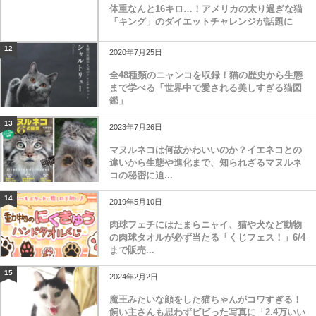
体重なんと16キロ…！アメリカの太り過ぎな猫
「キング」のダイエットチャレンジが話題に
12
2020年7月25日
全48種類のニャンコを収録！猫の歴史から生態
まで学べる「世界中で愛される美しすぎる猫図
鑑」
13
2023年7月26日
マヌルネコは何故かわいいのか？イエネコとの
違いから生態や進化まで、知られざるマヌルネ
コの秘密に迫...
14
2019年5月10日
肉球フェチにはたまらニャイ、猫や犬など動物
の肉球タオルが必ず当たる「くじフェス！」6/4
まで販売...
15
2024年2月2日
魔王みたいな顔をした猫ちゃんがコワすぎる！
飼い主さんも思わずビビった写真に「2.4万いい