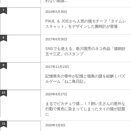
れない黒猫...
7
2019年5月30日
PAUL ＆ JOEから人気の猫モチーフ「タイムレ
スキャット」をデザインした腕時計が登場
8
2017年6月30日
SNSでも使える、歌川国芳のネコ作品「猫飼好
五十三疋」のスタンプ
9
2017年11月13日
記憶喪失の青年が記憶と猫島の謎を紐解くパズ
ルゲーム「ねこ島日記」
10
2020年8月27日
まるでピカチュウ猫…！？飼い主さんの意外な
行動で黄色に染まってしまったタイの猫が話題
に
11
2020年3月9日