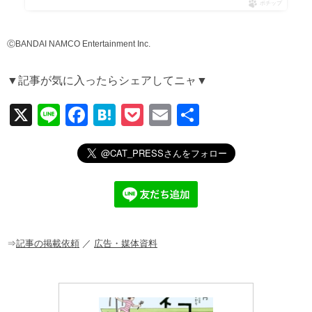
ポチップ
ⒸBANDAI NAMCO Entertainment Inc.
▼記事が気に入ったらシェアしてニャ▼
X
Li
F
H
P
E
共
n
a
at
o
m
有
e
c
e
ck
ail
e
n
et
b
a
o
o
⇒
記事の掲載依頼
／
広告・媒体資料
k