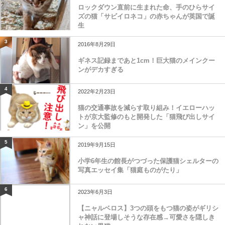
ロックダウン直前に生まれた命、手のひらサイ
ズの猫「サビイロネコ」の赤ちゃんが英国で誕
生
3
2016年8月29日
ギネス記録まであと1cm！巨大猫のメインクー
ンがデカすぎる
4
2022年2月23日
猫の交通事故を減らす取り組み！イエローハッ
トが京大監修のもと開発した「猫飛び出しサイ
ン」を公開
5
2019年9月15日
小学6年生の館長がつづった保護猫シェルターの
写真エッセイ集「猫庭ものがたり」
6
2023年6月3日
【ニャルベロス】3つの頭をもつ猫の姿がギリシ
ャ神話に登場しそうな存在感→可愛さを隠しき