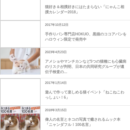
猫好き＆相撲好きにはたまらない「にゃんこ相
撲カレンダー2018」
2017年10月12日
手作りパン専門店HOKUO、黒猫のココアパンを
ハロウィン限定で発売中
2023年4月23日
アメショやマンチカンなど5つの猫種にも心臓病
のリスクが判明、日本の共同研究グループが遺
伝子検査の...
2017年1月14日
遊んで作って楽しめる猫イベント「ねこねこわ
っしょい！6」
2018年3月15日
偉人の名言とネコの写真で癒されるムック本
「ニャンダフル！100名言」