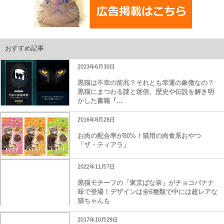
おすすめ記事
2023年6月30日
黒猫は不幸の前兆？それとも幸運の象徴なの？
黒猫にまつわる謎と迷信、歴史や伝説を解き明
かした書籍『...
2016年8月28日
お肉の配合率が80%！猫用の肉食系おやつ
「ザ・ティアラ」
2022年11月7日
黒猫モチーフの「東京ばな奈」がチョコバナナ
味で登場！デザインは全6種類で中には超レアな
猫ちゃんも
2017年10月29日