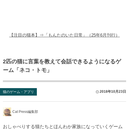
猫の商品レビュー
猫の豆知識・雑学
猫の調査データ
【注目の猫本】⇒「もんたのいた日常」（25年6月刊行）
猫の譲渡会
猫の社会問題
2匹の猫に言葉を教えて会話できるようになるゲ
ーム「ネコ・トモ」
猫のゲーム・アプリ
猫のフリー写真素材
2018年10月23日
猫のゲーム・アプリ
Cat Press編集部
おしゃべりする猫たちとほんわか家族になっていくゲーム