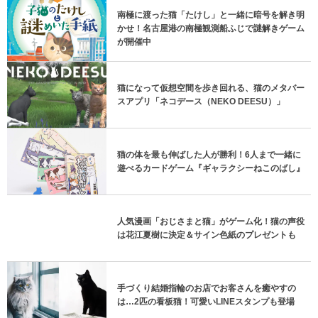
南極に渡った猫「たけし」と一緒に暗号を解き明
かせ！名古屋港の南極観測船ふじで謎解きゲーム
が開催中
猫になって仮想空間を歩き回れる、猫のメタバー
スアプリ「ネコデース（NEKO DEESU）」
猫の体を最も伸ばした人が勝利！6人まで一緒に
遊べるカードゲーム『ギャラクシーねこのばし』
人気漫画「おじさまと猫」がゲーム化！猫の声役
は花江夏樹に決定＆サイン色紙のプレゼントも
手づくり結婚指輪のお店でお客さんを癒やすの
は…2匹の看板猫！可愛いLINEスタンプも登場