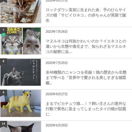
2020年5月17日
ロックダウン直前に生まれた命、手のひらサイ
ズの猫「サビイロネコ」の赤ちゃんが英国で誕
生
7
2023年7月26日
マヌルネコは何故かわいいのか？イエネコとの
違いから生態や進化まで、知られざるマヌルネ
コの秘密に迫...
8
2020年7月25日
全48種類のニャンコを収録！猫の歴史から生態
まで学べる「世界中で愛される美しすぎる猫図
鑑」
9
2020年8月27日
まるでピカチュウ猫…！？飼い主さんの意外な
行動で黄色に染まってしまったタイの猫が話題
に
10
2020年6月29日