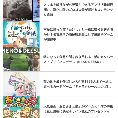
スマホを触りながら寝落ちできるアプリ『睡眠観
測』、新たに猫のゴロゴロ音が聞けるコンテンツ
を追加
南極に渡った猫「たけし」と一緒に暗号を解き明
かせ！名古屋港の南極観測船ふじで謎解きゲーム
が開催中
猫になって仮想空間を歩き回れる、猫のメタバー
スアプリ「ネコデース（NEKO DEESU）」
猫の体を最も伸ばした人が勝利！6人まで一緒に
遊べるカードゲーム『ギャラクシーねこのばし』
人気漫画「おじさまと猫」がゲーム化！猫の声役
は花江夏樹に決定＆サイン色紙のプレゼントも