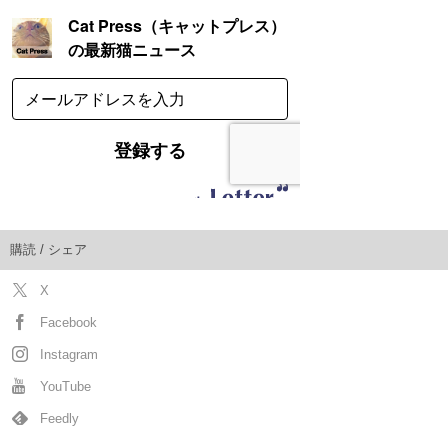
購読 / シェア
X
Facebook
Instagram
YouTube
Feedly