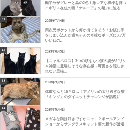
顔半分がグレーと黒の2色！激レアな模様を持つ
イギリス在住の猫「ナルニア」の魅力に迫る
11
2025年7月4日
四次元ポケットから何か出てきそう！お腹に手
をしまい込んだ猫ちゃんの奇抜なポーズに3.7万
いいねの...
12
2023年6月3日
【ニャルベロス】3つの頭をもつ猫の姿がギリシ
ャ神話に登場しそうな存在感→可愛さを隠しき
れない黒猫...
13
2020年3月9日
体重なんと16キロ…！アメリカの太り過ぎな猫
「キング」のダイエットチャレンジが話題に
14
2020年5月4日
メガネな猫は好きですかニャ！？ポールアンド
ジョーからサングラスキャット柄の新作が登場