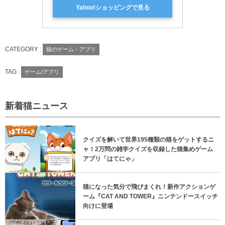
Yahoo!ショッピングで見る
CATEGORY :
猫のゲーム・アプリ
TAG :
ゲーム/アプリ
新着猫ニュース
クイズを解いて世界195種類の猫をゲットするニ
ャ！2万問の雑学クイズを収録した猫集めゲーム
アプリ「はてにゃ」
猫になった気分で飛びまくれ！新作アクションゲ
ーム『CAT AND TOWER』ニンテンドースイッチ
向けに登場