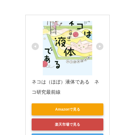
o
k
ネコは（ほぼ）液体である　ネ
コ研究最前線
Amazonで見る
楽天市場で見る