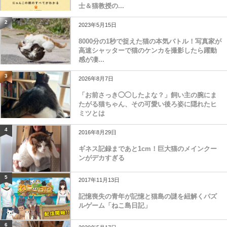
士＆猫教授の...
2
2023年5月15日
8000分の1秒で捉えた猫の本気バトル！写真家が
高速シャッターで猫のケンカを撮影したら躍動
感が凄...
3
2026年8月7日
「お前さっき◯◯したよな？」飼い主の腕にま
たがる猫ちゃん、その可愛い後ろ姿に隠れたヒ
ミツとは
4
2016年8月29日
ギネス記録まであと1cm！巨大猫のメインクー
ンがデカすぎる
5
2017年11月13日
記憶喪失の青年が記憶と猫島の謎を紐解くパズ
ルゲーム「ねこ島日記」
6