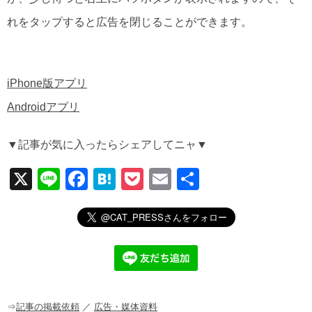
れをタップすると広告を閉じることができます。
iPhone版アプリ
Androidアプリ
▼記事が気に入ったらシェアしてニャ▼
X
Li
F
H
P
E
共
n
a
at
o
m
有
e
c
e
ck
ail
e
n
et
b
a
o
⇒
記事の掲載依頼
／
広告・媒体資料