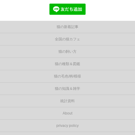
猫の新着記事
全国の猫カフェ
猫の飼い方
猫の種類＆図鑑
猫の毛色/柄/模様
猫の知識＆雑学
統計資料
About
privacy policy