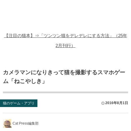
猫の商品レビュー
猫の豆知識・雑学
猫の調査データ
【注目の猫本】⇒「ツンツン猫をデレデレにする方法」（25年
猫の譲渡会
2月刊行）
猫の社会問題
猫のゲーム・アプリ
カメラマンになりきって猫を撮影するスマホゲー
ム「ねこやしき」
猫のフリー写真素材
2016年8月1日
猫のゲーム・アプリ
Cat Press編集部