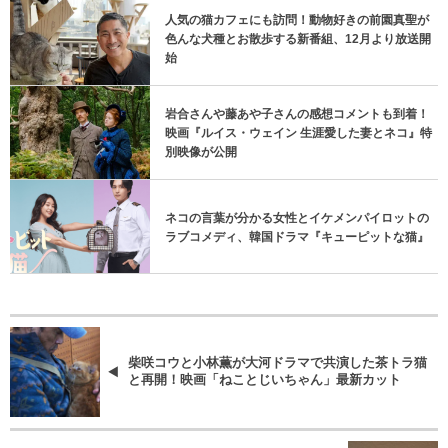
人気の猫カフェにも訪問！動物好きの前園真聖が
色んな犬種とお散歩する新番組、12月より放送開
始
岩合さんや藤あや子さんの感想コメントも到着！
映画『ルイス・ウェイン 生涯愛した妻とネコ』特
別映像が公開
ネコの言葉が分かる女性とイケメンパイロットの
ラブコメディ、韓国ドラマ『キューピットな猫』
柴咲コウと小林薫が大河ドラマで共演した茶トラ猫
と再開！映画「ねことじいちゃん」最新カット