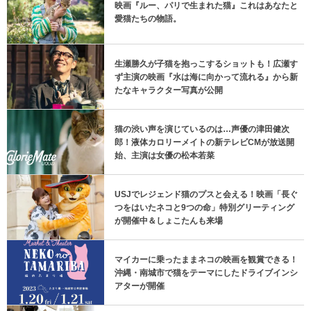
映画『ルー、パリで生まれた猫』これはあなたと
愛猫たちの物語。
生瀬勝久が子猫を抱っこするショットも！広瀬す
ず主演の映画『水は海に向かって流れる』から新
たなキャラクター写真が公開
猫の渋い声を演じているのは…声優の津田健次
郎！液体カロリーメイトの新テレビCMが放送開
始、主演は女優の松本若菜
USJでレジェンド猫のプスと会える！映画「長ぐ
つをはいたネコと9つの命」特別グリーティング
が開催中＆しょこたんも来場
マイカーに乗ったままネコの映画を観賞できる！
沖縄・南城市で猫をテーマにしたドライブインシ
アターが開催