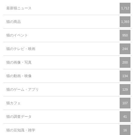
最新猫ニュース
1,712
猫の商品
1,393
猫のイベント
950
猫のテレビ・映画
244
猫の画像・写真
200
猫の動画・映像
134
猫のゲーム・アプリ
129
猫カフェ
107
猫の調査データ
41
猫の豆知識・雑学
16