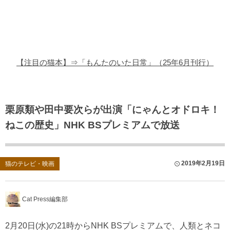
猫の商品レビュー
猫の豆知識・雑学
猫の調査データ
【注目の猫本】⇒「もんたのいた日常」（25年6月刊行）
猫の譲渡会
猫の社会問題
栗原類や田中要次らが出演「にゃんとオドロキ！
ねこの歴史」NHK BSプレミアムで放送
猫のゲーム・アプリ
猫のフリー写真素材
2019年2月19日
猫のテレビ・映画
Cat Press編集部
2月20日(水)の21時からNHK BSプレミアムで、人類とネコ