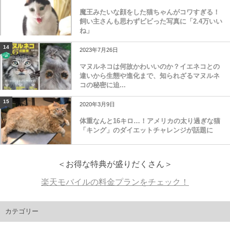
魔王みたいな顔をした猫ちゃんがコワすぎる！
飼い主さんも思わずビビった写真に「2.4万いい
ね」
14
2023年7月26日
マヌルネコは何故かわいいのか？イエネコとの
違いから生態や進化まで、知られざるマヌルネ
コの秘密に迫...
15
2020年3月9日
体重なんと16キロ…！アメリカの太り過ぎな猫
「キング」のダイエットチャレンジが話題に
＜お得な特典が盛りだくさん＞
楽天モバイルの料金プランをチェック！
カテゴリー