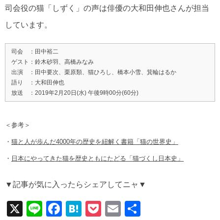
司会役の猫「しずく」の声は俳優の大和田伸也さんが担当
しています。
司会 ：田中裕二
ゲスト：鈴木砂羽、高橋みなみ
出演 ：田中要次、栗原類、猫ひろし、橋本小雪、箕輪はるか
語り ：大和田伸也
放送 ：2019年2月20日(水) 午後9時00分(60分)
＜参考＞
・
猫と人が歩んだ4000年の歴史を紐解く書籍「猫の世界史」
・
日本にやってきた猫を歴史ともにたどる「猫づくし日本史」
▼記事が気に入ったらシェアしてニャ▼
X
Li
F
H
P
E
共