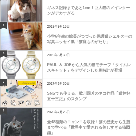
ギネス記録まであと1cm！巨大猫のメインクー
ンがデカすぎる
5
2019年9月15日
小学6年生の館長がつづった保護猫シェルターの
写真エッセイ集「猫庭ものがたり」
6
2019年5月30日
PAUL ＆ JOEから人気の猫モチーフ「タイムレ
スキャット」をデザインした腕時計が登場
7
2017年6月30日
SNSでも使える、歌川国芳のネコ作品「猫飼好
五十三疋」のスタンプ
8
2020年7月25日
全48種類のニャンコを収録！猫の歴史から生態
まで学べる「世界中で愛される美しすぎる猫図
鑑」