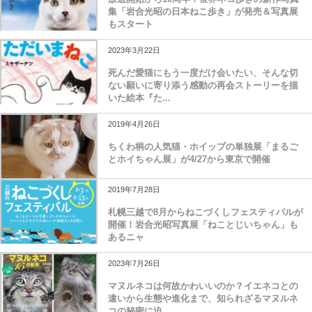
集「岩合光昭の日本ねこ歩き」が発売＆写真展
もスタート
2023年3月22日
死んだ愛猫にもう一度だけ会いたい、そんな切
ない願いに寄り添う感動の再会ストーリーを描
いた絵本『た...
2019年4月26日
ちくわ柄の人気猫・ホイップの単独展「まるご
とホイちゃん展」が4/27から東京で開催
2019年7月28日
札幌三越で8月からねこづくしフェスティバルが
開催！岩合光昭写真展「ねことじいちゃん」も
あるニャ
2023年7月26日
マヌルネコは何故かわいいのか？イエネコとの
違いから生態や進化まで、知られざるマヌルネ
コの秘密に迫...