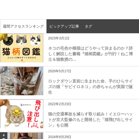
週間アクセスランキング
ピックアップ記事
タグ
1
2023年3月1日
ネコの毛色や模様はどうやって決まるのか？詳
しく解説した書籍『猫柄図鑑』が刊行！ねこ博
士＆猫教授の...
2
2020年5月17日
ロックダウン直前に生まれた命、手のひらサイ
ズの猫「サビイロネコ」の赤ちゃんが英国で誕
生
3
2022年2月23日
猫の交通事故を減らす取り組み！イエローハッ
トが京大監修のもと開発した「猫飛び出しサイ
ン」を公開
4
2016年8月29日