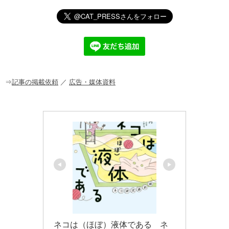
n
a
at
o
m
有
e
c
e
ck
ail
e
n
et
b
a
o
o
⇒
記事の掲載依頼
／
広告・媒体資料
k
ネコは（ほぼ）液体である　ネ