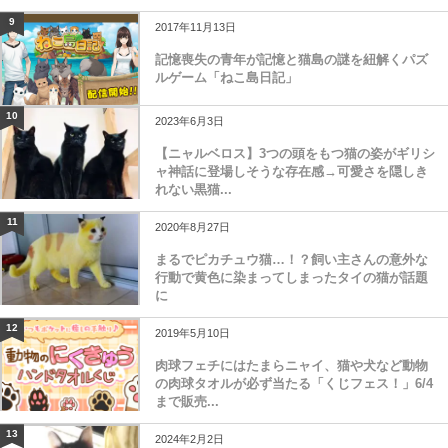
9
2017年11月13日
記憶喪失の青年が記憶と猫島の謎を紐解くパズ
ルゲーム「ねこ島日記」
10
2023年6月3日
【ニャルベロス】3つの頭をもつ猫の姿がギリシ
ャ神話に登場しそうな存在感→可愛さを隠しき
れない黒猫...
11
2020年8月27日
まるでピカチュウ猫…！？飼い主さんの意外な
行動で黄色に染まってしまったタイの猫が話題
に
12
2019年5月10日
肉球フェチにはたまらニャイ、猫や犬など動物
の肉球タオルが必ず当たる「くじフェス！」6/4
まで販売...
13
2024年2月2日