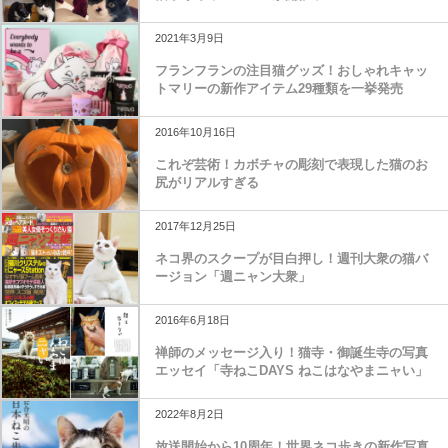
2021年3月9日
フランフランの注目猫グッズ！おしゃれキャッ
トマリーの新作アイテム29種類を一挙発売
2016年10月16日
これぞ芸術！カボチャの彫刻で表現した猫のお
尻がリアルすぎる
2017年12月25日
ネコ界のスクープが目白押し！週刊大衆の猫バ
ージョン「週ニャン大衆」
2016年6月18日
禅師のメッセージ入り！猫寺・御誕生寺の写真
エッセイ「寺ねこDAYS ねこはなやまニャい」
2022年8月2日
放送開始から10周年！世界ネコ歩きの新作写真