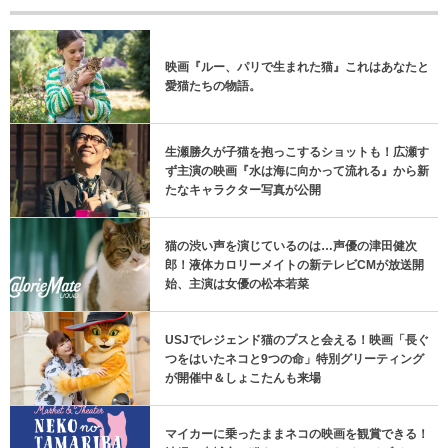
映画『ルー、パリで生まれた猫』これはあなたと
愛猫たちの物語。
生瀬勝久が子猫を抱っこするショットも！広瀬す
ず主演の映画『水は海に向かって流れる』から新
たなキャラクター写真が公開
猫の渋い声を演じているのは…声優の津田健次
郎！液体カロリーメイトの新テレビCMが放送開
始、主演は女優の松本若菜
USJでレジェンド猫のプスと会える！映画「長ぐ
つをはいたネコと9つの命」特別グリーティング
が開催中＆しょこたんも来場
マイカーに乗ったままネコの映画を観賞できる！