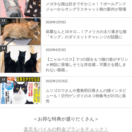
メガネな猫は好きですかニャ！？ポールアンド
ジョーからサングラスキャット柄の新作が登場
13
2020年3月9日
体重なんと16キロ…！アメリカの太り過ぎな猫
「キング」のダイエットチャレンジが話題に
14
2023年6月3日
【ニャルベロス】3つの頭をもつ猫の姿がギリシ
ャ神話に登場しそうな存在感→可愛さを隠しき
れない黒猫...
15
2022年2月15日
ムツゴロウさんや貴島明日香さんの猫インタビ
ューも！日刊ゲンダイのネコ特集号が2/15に発
売
＜お得な特典が盛りだくさん＞
楽天モバイルの料金プランをチェック！