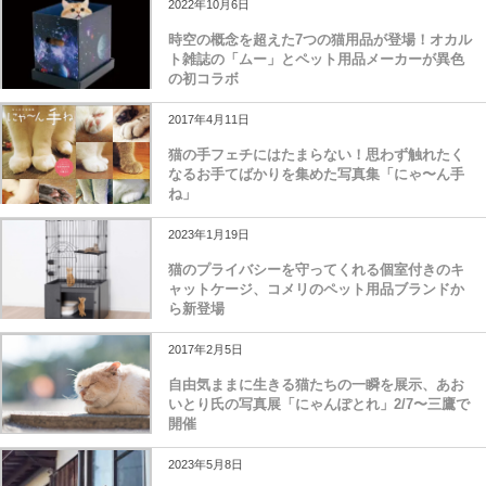
2022年10月6日
時空の概念を超えた7つの猫用品が登場！オカル
ト雑誌の「ムー」とペット用品メーカーが異色
の初コラボ
2017年4月11日
猫の手フェチにはたまらない！思わず触れたく
なるお手てばかりを集めた写真集「にゃ〜ん手
ね」
2023年1月19日
猫のプライバシーを守ってくれる個室付きのキ
ャットケージ、コメリのペット用品ブランドか
ら新登場
2017年2月5日
自由気ままに生きる猫たちの一瞬を展示、あお
いとり氏の写真展「にゃんぽとれ」2/7〜三鷹で
開催
2023年5月8日