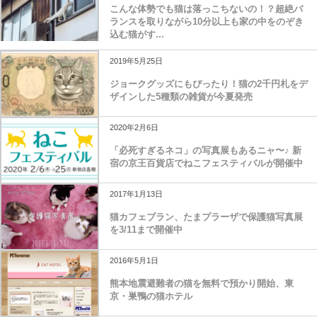
こんな体勢でも猫は落っこちないの！？超絶バ
ランスを取りながら10分以上も家の中をのぞき
込む猫がす...
2019年5月25日
ジョークグッズにもぴったり！猫の2千円札をデ
ザインした5種類の雑貨が今夏発売
2020年2月6日
「必死すぎるネコ」の写真展もあるニャ〜♪ 新
宿の京王百貨店でねこフェスティバルが開催中
2017年1月13日
猫カフェブラン、たまプラーザで保護猫写真展
を3/11まで開催中
2016年5月1日
熊本地震避難者の猫を無料で預かり開始、東
京・巣鴨の猫ホテル