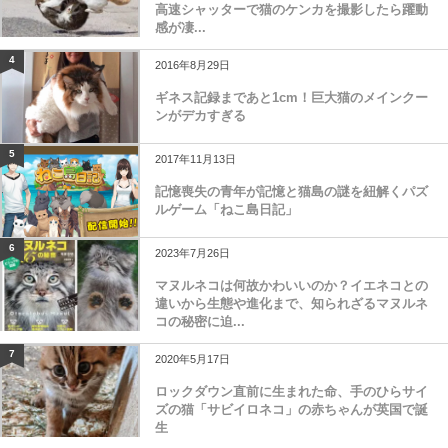
高速シャッターで猫のケンカを撮影したら躍動
感が凄...
4
2016年8月29日
ギネス記録まであと1cm！巨大猫のメインクー
ンがデカすぎる
5
2017年11月13日
記憶喪失の青年が記憶と猫島の謎を紐解くパズ
ルゲーム「ねこ島日記」
6
2023年7月26日
マヌルネコは何故かわいいのか？イエネコとの
違いから生態や進化まで、知られざるマヌルネ
コの秘密に迫...
7
2020年5月17日
ロックダウン直前に生まれた命、手のひらサイ
ズの猫「サビイロネコ」の赤ちゃんが英国で誕
生