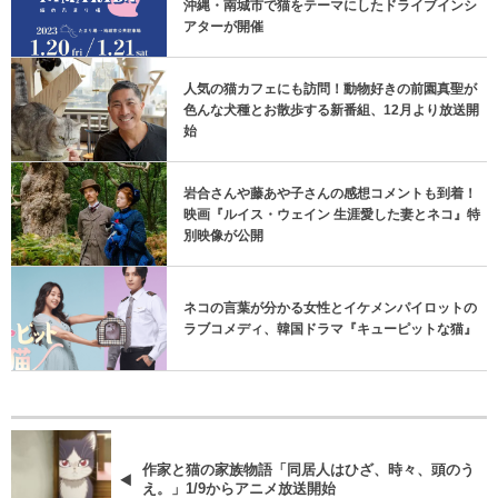
沖縄・南城市で猫をテーマにしたドライブインシ
アターが開催
人気の猫カフェにも訪問！動物好きの前園真聖が
色んな犬種とお散歩する新番組、12月より放送開
始
岩合さんや藤あや子さんの感想コメントも到着！
映画『ルイス・ウェイン 生涯愛した妻とネコ』特
別映像が公開
ネコの言葉が分かる女性とイケメンパイロットの
ラブコメディ、韓国ドラマ『キューピットな猫』
作家と猫の家族物語「同居人はひざ、時々、頭のう
え。」1/9からアニメ放送開始