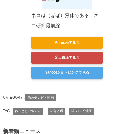
ネコは（ほぼ）液体である　ネ
コ研究最前線
Amazonで見る
楽天市場で見る
Yahoo!ショッピングで見る
CATEGORY :
猫のテレビ・映画
TAG :
ねことじいちゃん
岩合光昭
猫テレビ/映画
新着猫ニュース