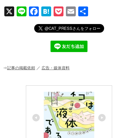
X
Li
F
H
P
E
共
n
a
at
o
m
有
e
c
e
ck
ail
e
n
et
b
a
o
o
⇒
記事の掲載依頼
／
広告・媒体資料
k