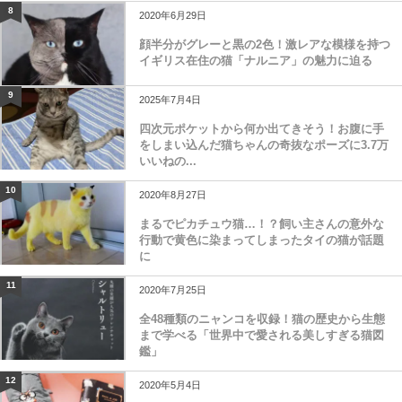
8
2020年6月29日
顔半分がグレーと黒の2色！激レアな模様を持つ
イギリス在住の猫「ナルニア」の魅力に迫る
9
2025年7月4日
四次元ポケットから何か出てきそう！お腹に手
をしまい込んだ猫ちゃんの奇抜なポーズに3.7万
いいねの...
10
2020年8月27日
まるでピカチュウ猫…！？飼い主さんの意外な
行動で黄色に染まってしまったタイの猫が話題
に
11
2020年7月25日
全48種類のニャンコを収録！猫の歴史から生態
まで学べる「世界中で愛される美しすぎる猫図
鑑」
12
2020年5月4日