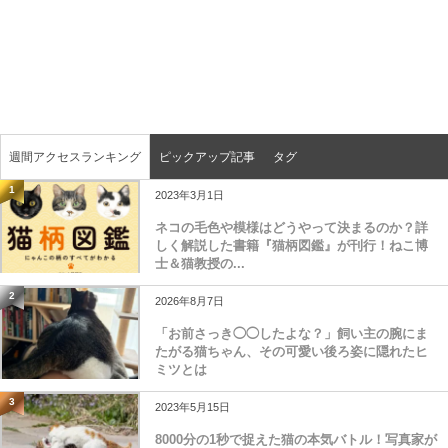
週間アクセスランキング
ピックアップ記事
タグ
1
2023年3月1日
ネコの毛色や模様はどうやって決まるのか？詳
しく解説した書籍『猫柄図鑑』が刊行！ねこ博
士＆猫教授の...
2
2026年8月7日
「お前さっき◯◯したよな？」飼い主の腕にま
たがる猫ちゃん、その可愛い後ろ姿に隠れたヒ
ミツとは
3
2023年5月15日
8000分の1秒で捉えた猫の本気バトル！写真家が