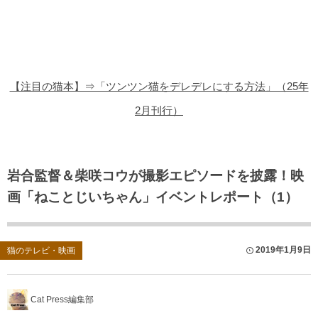
猫の商品レビュー
猫の豆知識・雑学
猫の調査データ
【注目の猫本】⇒「ツンツン猫をデレデレにする方法」（25年
猫の譲渡会
2月刊行）
猫の社会問題
猫のゲーム・アプリ
岩合監督＆柴咲コウが撮影エピソードを披露！映
画「ねことじいちゃん」イベントレポート（1）
猫のフリー写真素材
2019年1月9日
猫のテレビ・映画
Cat Press編集部