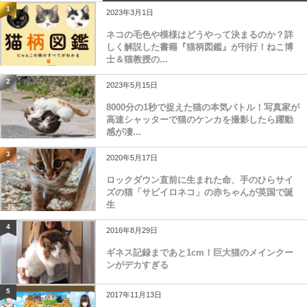
1
2023年3月1日
ネコの毛色や模様はどうやって決まるのか？詳
しく解説した書籍『猫柄図鑑』が刊行！ねこ博
士＆猫教授の...
2
2023年5月15日
8000分の1秒で捉えた猫の本気バトル！写真家が
高速シャッターで猫のケンカを撮影したら躍動
感が凄...
3
2020年5月17日
ロックダウン直前に生まれた命、手のひらサイ
ズの猫「サビイロネコ」の赤ちゃんが英国で誕
生
4
2016年8月29日
ギネス記録まであと1cm！巨大猫のメインクー
ンがデカすぎる
5
2017年11月13日