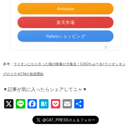
Amazon
楽天市場
Yahooショッピング
ポチップ
参考：
ライオンになりきった猫の映像が大集合！CIAOちゅ〜る×ライオンキン
グのコラボCMが放送開始
▼記事が気に入ったらシェアしてニャ▼
X
Li
F
H
P
E
共
n
a
at
o
m
有
e
c
e
ck
ail