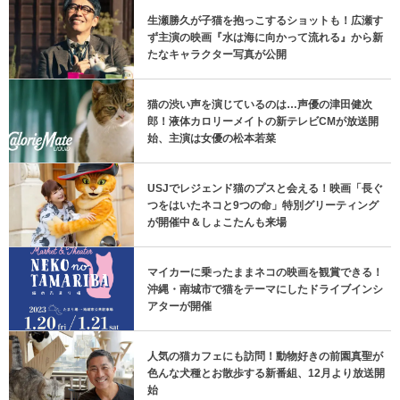
生瀬勝久が子猫を抱っこするショットも！広瀬す
ず主演の映画『水は海に向かって流れる』から新
たなキャラクター写真が公開
猫の渋い声を演じているのは…声優の津田健次
郎！液体カロリーメイトの新テレビCMが放送開
始、主演は女優の松本若菜
USJでレジェンド猫のプスと会える！映画「長ぐ
つをはいたネコと9つの命」特別グリーティング
が開催中＆しょこたんも来場
マイカーに乗ったままネコの映画を観賞できる！
沖縄・南城市で猫をテーマにしたドライブインシ
アターが開催
人気の猫カフェにも訪問！動物好きの前園真聖が
色んな犬種とお散歩する新番組、12月より放送開
始