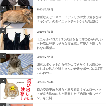
10
2020年3月9日
体重なんと16キロ…！アメリカの太り過ぎな猫
「キング」のダイエットチャレンジが話題に
11
2023年6月3日
【ニャルベロス】3つの頭をもつ猫の姿がギリシ
ャ神話に登場しそうな存在感→可愛さを隠しき
れない黒猫...
12
2025年7月4日
四次元ポケットから何か出てきそう！お腹に手
をしまい込んだ猫ちゃんの奇抜なポーズに3.7万
いいねの...
13
2022年2月23日
猫の交通事故を減らす取り組み！イエローハッ
トが京大監修のもと開発した「猫飛び出しサイ
ン」を公開
14