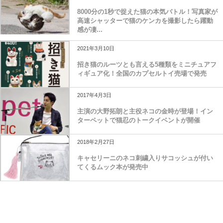
8000分の1秒で捉えた猫の本気バトル！写真家が
高速シャッターで猫のケンカを撮影したら躍動
感が凄...
2021年3月10日
招き猫のルーツとも言える5種類をミニチュアフ
ィギュア化！全国のカプセルトイ売場で発売
2017年4月3日
主演の大野拓朗と主役ネコの金時が登場！イン
ターペットで猫忍のトークイベントが開催
2018年2月27日
キャセリーニのネコ刺繍入りサコッシュが付い
てくるムック本が発売中