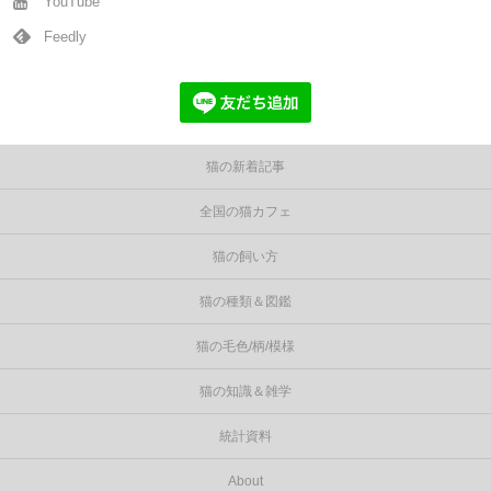
YouTube
Feedly
猫の新着記事
全国の猫カフェ
猫の飼い方
猫の種類＆図鑑
猫の毛色/柄/模様
猫の知識＆雑学
統計資料
About