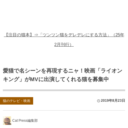
猫の商品レビュー
猫の豆知識・雑学
猫の調査データ
【注目の猫本】⇒「ツンツン猫をデレデレにする方法」（25年
猫の譲渡会
2月刊行）
猫の社会問題
猫のゲーム・アプリ
愛猫で名シーンを再現するニャ！映画「ライオン
キング」がMVに出演してくれる猫を募集中
猫のフリー写真素材
2019年8月23日
猫のテレビ・映画
Cat Press編集部