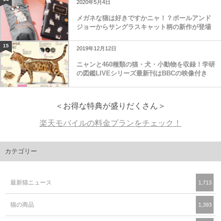
2020年5月4日
メガネな猫は好きですかニャ！？ポールアンド
ジョーからサングラスキャット柄の新作が登場
15
2019年12月12日
ニャンと460種類の猫・犬・小動物を収録！学研
の図鑑LIVEシリーズ最新刊はBBCの映像付き
＜お得な特典が盛りだくさん＞
楽天モバイルの料金プランをチェック！
カテゴリー
最新猫ニュース
1,713
猫の商品
1,393