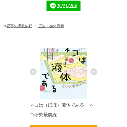
e
n
et
b
a
o
o
⇒
記事の掲載依頼
／
広告・媒体資料
k
ネコは（ほぼ）液体である　ネ
コ研究最前線