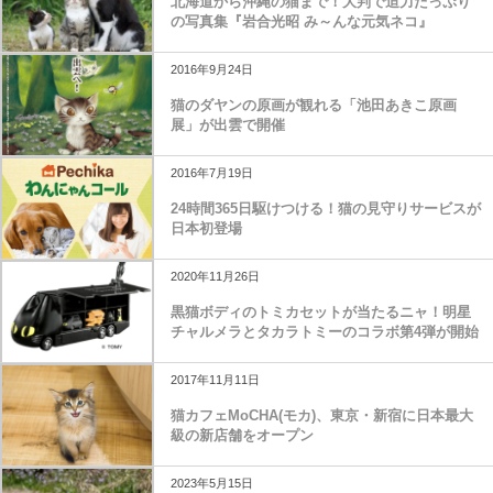
北海道から沖縄の猫まで！​大判で迫力たっぷり
の写真集​『​岩合光昭 み～んな元気ネコ』
2016年9月24日
猫のダヤンの原画が観れる「池田あきこ原画
展」が出雲で開催
2016年7月19日
24時間365日駆けつける！猫の見守りサービスが
日本初登場
2020年11月26日
黒猫ボディのトミカセットが当たるニャ！明星
チャルメラとタカラトミーのコラボ第4弾が開始
2017年11月11日
猫カフェMoCHA(モカ)、東京・新宿に日本最大
級の新店舗をオープン
2023年5月15日