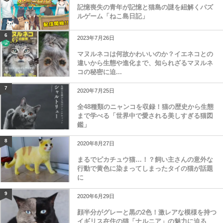
記憶喪失の青年が記憶と猫島の謎を紐解くパズ
ルゲーム「ねこ島日記」
6
2023年7月26日
マヌルネコは何故かわいいのか？イエネコとの
違いから生態や進化まで、知られざるマヌルネ
コの秘密に迫...
7
2020年7月25日
全48種類のニャンコを収録！猫の歴史から生態
まで学べる「世界中で愛される美しすぎる猫図
鑑」
8
2020年8月27日
まるでピカチュウ猫…！？飼い主さんの意外な
行動で黄色に染まってしまったタイの猫が話題
に
9
2020年6月29日
顔半分がグレーと黒の2色！激レアな模様を持つ
イギリス在住の猫「ナルニア」の魅力に迫る