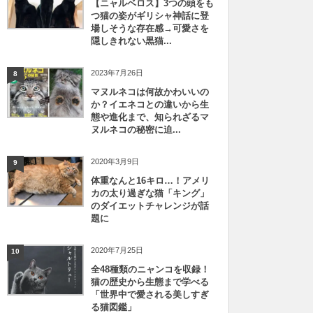
【ニャルベロス】3つの頭をも
つ猫の姿がギリシャ神話に登
場しそうな存在感→可愛さを
隠しきれない黒猫...
2023年7月26日
8
マヌルネコは何故かわいいの
か？イエネコとの違いから生
態や進化まで、知られざるマ
ヌルネコの秘密に迫...
2020年3月9日
9
体重なんと16キロ…！アメリ
カの太り過ぎな猫「キング」
のダイエットチャレンジが話
題に
2020年7月25日
10
全48種類のニャンコを収録！
猫の歴史から生態まで学べる
「世界中で愛される美しすぎ
る猫図鑑」