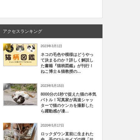
アクセスランキング
2023年3月1日
1
ネコの毛色や模様はどうやっ
て決まるのか？詳しく解説し
た書籍『猫柄図鑑』が刊行！
ねこ博士＆猫教授の...
2023年5月15日
2
8000分の1秒で捉えた猫の本気
バトル！写真家が高速シャッ
ターで猫のケンカを撮影した
ら躍動感が凄...
2020年5月17日
3
ロックダウン直前に生まれた
命、手のひらサイズの猫「サ