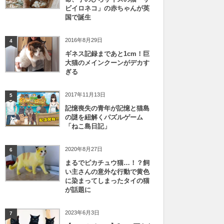
ビイロネコ」の赤ちゃんが英
国で誕生
2016年8月29日
4
ギネス記録まであと1cm！巨
大猫のメインクーンがデカす
ぎる
2017年11月13日
5
記憶喪失の青年が記憶と猫島
の謎を紐解くパズルゲーム
「ねこ島日記」
2020年8月27日
6
まるでピカチュウ猫…！？飼
い主さんの意外な行動で黄色
に染まってしまったタイの猫
が話題に
2023年6月3日
7