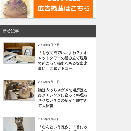
新着記事
2025年9月14日
「もう完成でいいよね？」キ
ャットタワーの組み立て現場
で起こった猫あるあるな出来
事に、共感するユー...
2025年9月11日
猫は入っちゃダメな場所ほど
好き！シンクに座って料理を
させないネコの姿が可愛すぎ
て大反響
2025年9月6日
「なんという長さ」「首にゃ