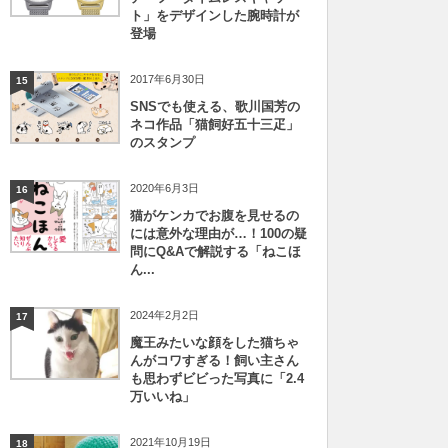
ト」をデザインした腕時計が
登場
2017年6月30日
15
SNSでも使える、歌川国芳の
ネコ作品「猫飼好五十三疋」
のスタンプ
2020年6月3日
16
猫がケンカでお腹を見せるの
には意外な理由が…！100の疑
問にQ&Aで解説する「ねこほ
ん...
2024年2月2日
17
魔王みたいな顔をした猫ちゃ
んがコワすぎる！飼い主さん
も思わずビビった写真に「2.4
万いいね」
2021年10月19日
18