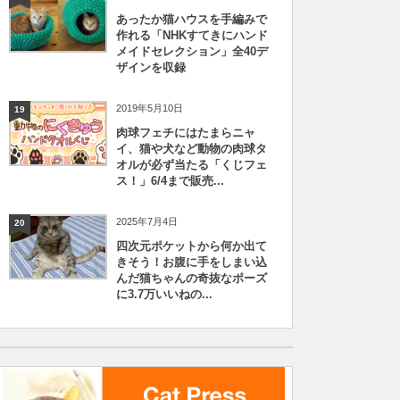
あったか猫ハウスを手編みで
作れる「NHKすてきにハンド
メイドセレクション」全40デ
ザインを収録
2019年5月10日
19
肉球フェチにはたまらニャ
イ、猫や犬など動物の肉球タ
オルが必ず当たる「くじフェ
ス！」6/4まで販売...
2025年7月4日
20
四次元ポケットから何か出て
きそう！お腹に手をしまい込
んだ猫ちゃんの奇抜なポーズ
に3.7万いいねの...