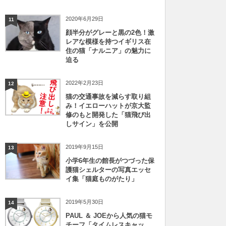
2020年6月29日
11
顔半分がグレーと黒の2色！激
レアな模様を持つイギリス在
住の猫「ナルニア」の魅力に
迫る
2022年2月23日
12
猫の交通事故を減らす取り組
み！イエローハットが京大監
修のもと開発した「猫飛び出
しサイン」を公開
2019年9月15日
13
小学6年生の館長がつづった保
護猫シェルターの写真エッセ
イ集「猫庭ものがたり」
2019年5月30日
14
PAUL ＆ JOEから人気の猫モ
チーフ「タイムレスキャッ