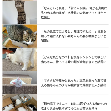
「なんという長さ」「首にゃが族」 何かを真剣に
見つめる猫の姿が、水族館の人気者そっくりだと
話題に
「私の見立てによると、無理ですねえ…」目測を
誤って箱に入れない猫ちゃんの姿が微笑ましいと
話題に
【どんな気分なの？】お尻をトントンして欲しい
猫ちゃん、待ってる時の顔が虚無すぎると話題に
「マタタビ中毒かと思った」正気を失った顔で甘
える猫ちゃんのクセが強すぎて爆笑する人が続出
「梱包完了ですニャ」1箱に1匹ずつ入る猫たちの
収まり具合が良すぎて今にも出荷されそう