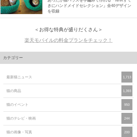
あったか猫ハウスを手編みで作れる「NHKすて
きにハンドメイドセレクション」全40デザイン
を収録
＜お得な特典が盛りだくさん＞
楽天モバイルの料金プランをチェック！
カテゴリー
最新猫ニュース
1,713
猫の商品
1,393
猫のイベント
950
猫のテレビ・映画
244
猫の画像・写真
200