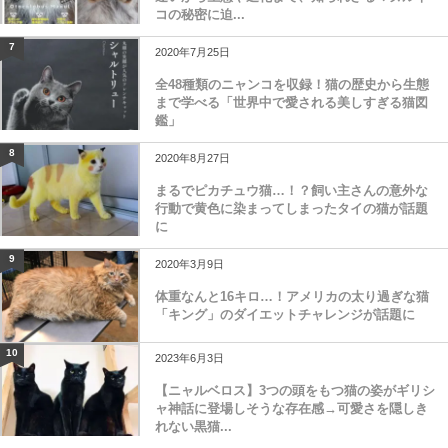
コの秘密に迫...
7
2020年7月25日
全48種類のニャンコを収録！猫の歴史から生態
まで学べる「世界中で愛される美しすぎる猫図
鑑」
8
2020年8月27日
まるでピカチュウ猫…！？飼い主さんの意外な
行動で黄色に染まってしまったタイの猫が話題
に
9
2020年3月9日
体重なんと16キロ…！アメリカの太り過ぎな猫
「キング」のダイエットチャレンジが話題に
10
2023年6月3日
【ニャルベロス】3つの頭をもつ猫の姿がギリシ
ャ神話に登場しそうな存在感→可愛さを隠しき
れない黒猫...