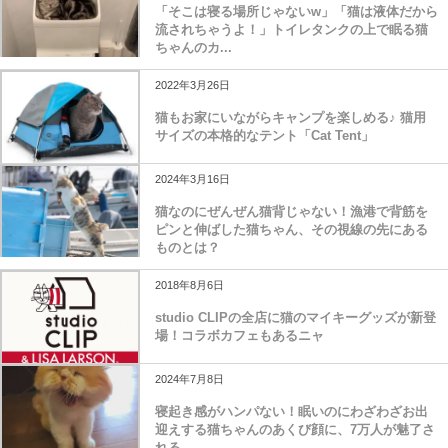
「そこは寝る場所じゃないw」「猫は液体だから
流されちゃうよ！」トイレタンクの上で眠る猫
ちゃんのカ...
2022年3月26日
猫もお家にいながらキャンプを楽しめる♪ 猫用
サイズの本格的なテント「Cat Tent」
2024年3月16日
猫なのにぜんぜん猫背じゃない！漁港で背筋を
ピンと伸ばした猫ちゃん、その視線の先にある
ものとは？
2018年8月6日
studio CLIPの全店に猫のマイキーグッズが新登
場！コラボカフェもあるニャ
2024年7月8日
寝起き感がハンパない！眠いのにわざわざお出
迎えする猫ちゃんのあくび顔に、7万人が魅了さ
れる