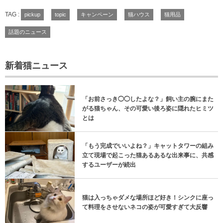
TAG :
pickup
topic
キャンペーン
猫ハウス
猫用品
話題のニュース
新着猫ニュース
「お前さっき◯◯したよな？」飼い主の腕にまた
がる猫ちゃん、その可愛い後ろ姿に隠れたヒミツ
とは
「もう完成でいいよね？」キャットタワーの組み
立て現場で起こった猫あるあるな出来事に、共感
するユーザーが続出
猫は入っちゃダメな場所ほど好き！シンクに座っ
て料理をさせないネコの姿が可愛すぎて大反響