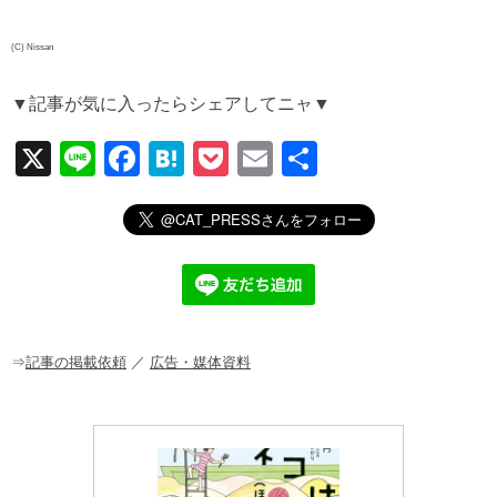
(C) Nissan
▼記事が気に入ったらシェアしてニャ▼
X
Li
F
H
P
E
共
n
a
at
o
m
有
e
c
e
ck
ail
e
n
et
b
a
o
o
⇒
記事の掲載依頼
／
広告・媒体資料
k