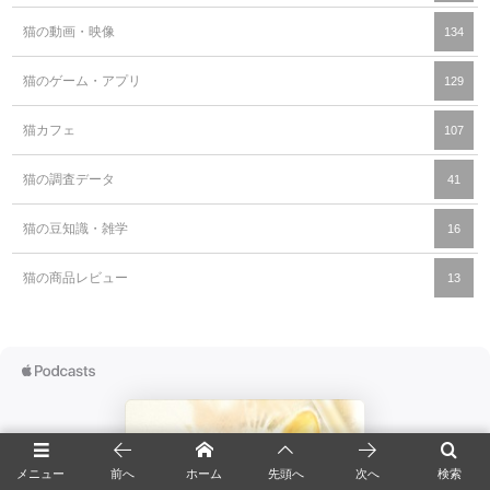
猫の動画・映像
134
猫のゲーム・アプリ
129
猫カフェ
107
猫の調査データ
41
猫の豆知識・雑学
16
猫の商品レビュー
13
メニュー
前へ
ホーム
先頭へ
次へ
検索