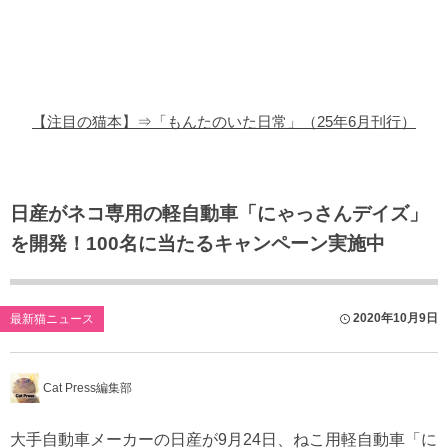
猫の商品レビュー
猫の豆知識・雑学
猫の調査データ
【注目の猫本】⇒「もんたのいた日常」（25年6月刊行）
猫の譲渡会
猫の社会問題
日産がネコ専用の軽自動車「にゃっさんデイズ」
を開発！100名に当たるキャンペーン実施中
猫のゲーム・アプリ
猫のフリー写真素材
2020年10月9日
最新猫ニュース
Cat Press編集部
大手自動車メーカーの日産が9月24日、ねこ用軽自動車「に