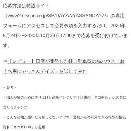
応募方法は特設サイト
（www2.nissan.co.jp/SP/DAYZ/NYASSANDAYZ/）の専用
フォームにアクセスして必要事項を入力するだけ。2020年
9月24日〜2020年10月23日17:00まで応募を受け付けていま
す。
⇒
【レビュー】日産が開発した軽自動車型の猫ハウス「お
うち用にゃっさんデイズ」を試してみた
＜参考＞
・
職人が猫のために作り上げた高級インテリア！話題の「ネコ家具」が10名に
当たるチャンス
・
こんな荷物が届いたら嬉しくない？ヤマト運輸から再利用できる猫型の梱包
資材「ネコ耳BOX」が登場