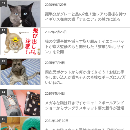
11
2020年6月29日
顔半分がグレーと黒の2色！激レアな模様を持つ
イギリス在住の猫「ナルニア」の魅力に迫る
12
2022年2月23日
猫の交通事故を減らす取り組み！イエローハッ
トが京大監修のもと開発した「猫飛び出しサイ
ン」を公開
13
2025年7月4日
四次元ポケットから何か出てきそう！お腹に手
をしまい込んだ猫ちゃんの奇抜なポーズに3.7万
いいねの...
14
2020年5月4日
メガネな猫は好きですかニャ！？ポールアンド
ジョーからサングラスキャット柄の新作が登場
15
2021年10月19日