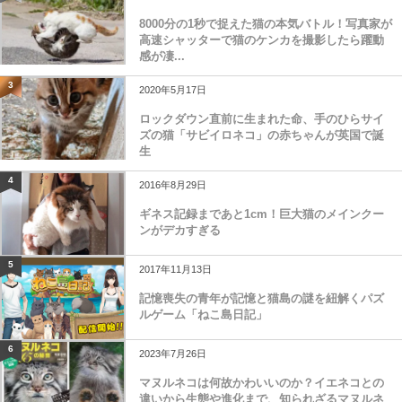
8000分の1秒で捉えた猫の本気バトル！写真家が
高速シャッターで猫のケンカを撮影したら躍動
感が凄...
3
2020年5月17日
ロックダウン直前に生まれた命、手のひらサイ
ズの猫「サビイロネコ」の赤ちゃんが英国で誕
生
4
2016年8月29日
ギネス記録まであと1cm！巨大猫のメインクー
ンがデカすぎる
5
2017年11月13日
記憶喪失の青年が記憶と猫島の謎を紐解くパズ
ルゲーム「ねこ島日記」
6
2023年7月26日
マヌルネコは何故かわいいのか？イエネコとの
違いから生態や進化まで、知られざるマヌルネ