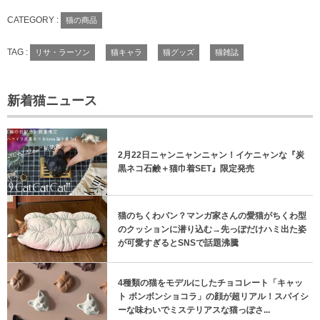
CATEGORY :
猫の商品
TAG :
リサ・ラーソン
猫キャラ
猫グッズ
猫雑誌
新着猫ニュース
2月22日ニャンニャンニャン！イケニャンな『炭
黒ネコ石鹸＋猫巾着SET』限定発売
猫のちくわパン？マンガ家さんの愛猫がちくわ型
のクッションに潜り込む→先っぽだけハミ出た姿
が可愛すぎるとSNSで話題沸騰
4種類の猫をモデルにしたチョコレート「キャッ
ト ボンボンショコラ」の顔が超リアル！スパイシ
ーな味わいでミステリアスな猫っぽさ...