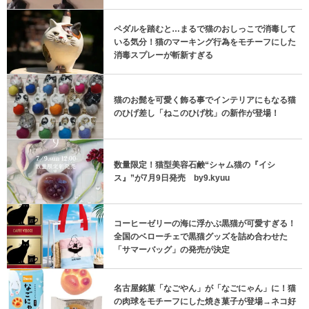
ペダルを踏むと…まるで猫のおしっこで消毒して
いる気分！猫のマーキング行為をモチーフにした
消毒スプレーが斬新すぎる
猫のお髭を可愛く飾る事でインテリアにもなる猫
のひげ差し「ねこのひげ枕」の新作が登場！
数量限定！猫型美容石鹸“シャム猫の『イシ
ス』”が7月9日発売 by9.kyuu
コーヒーゼリーの海に浮かぶ黒猫が可愛すぎる！
全国のベローチェで黒猫グッズを詰め合わせた
「サマーバッグ」の発売が決定
名古屋銘菓「なごやん」が「なごにゃん」に！猫
の肉球をモチーフにした焼き菓子が登場→ネコ好