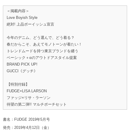
＜掲載内容＞
Love Boyish Style
絶対! 上品ボーイッシュ宣言
今年のデニム、どう選んで、どう着る？
春だからこそ、あえてモノトーンが着たい！
トレンドムードを持つ東京ブランドを纏う
ベーシック＋αのアウトドアスタイル提案
BRAND PICK UP!
GUCCI《グッチ》
【特別付録】
FUDGE×LISA LARSON
ファッジ×リサ・ラーソン
待望の第二弾!! マルチポーチセット
書名：FUDGE 2019年5月号
発売：2019年4月12日（金）