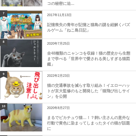
コの秘密に迫...
7
2017年11月13日
記憶喪失の青年が記憶と猫島の謎を紐解くパズ
ルゲーム「ねこ島日記」
8
2020年7月25日
全48種類のニャンコを収録！猫の歴史から生態
まで学べる「世界中で愛される美しすぎる猫図
鑑」
9
2022年2月23日
猫の交通事故を減らす取り組み！イエローハッ
トが京大監修のもと開発した「猫飛び出しサイ
ン」を公開
10
2020年8月27日
まるでピカチュウ猫…！？飼い主さんの意外な
行動で黄色に染まってしまったタイの猫が話題
に