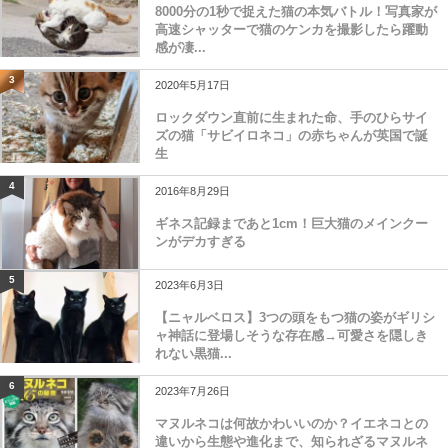
8000分の1秒で捉えた猫の本気バトル！写真家が
高速シャッターで猫のケンカを撮影したら躍動
感が凄...
3
2020年5月17日
ロックダウン直前に生まれた命、手のひらサイ
ズの猫「サビイロネコ」の赤ちゃんが英国で誕
生
4
2016年8月29日
ギネス記録まであと1cm！巨大猫のメインクー
ンがデカすぎる
5
2023年6月3日
【ニャルベロス】3つの頭をもつ猫の姿がギリシ
ャ神話に登場しそうな存在感→可愛さを隠しき
れない黒猫...
6
2023年7月26日
マヌルネコは何故かわいいのか？イエネコとの
違いから生態や進化まで、知られざるマヌルネ