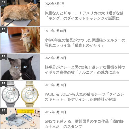
11
2020年3月9日
体重なんと16キロ…！アメリカの太り過ぎな猫
「キング」のダイエットチャレンジが話題に
12
2019年9月15日
小学6年生の館長がつづった保護猫シェルターの
写真エッセイ集「猫庭ものがたり」
13
2020年6月29日
顔半分がグレーと黒の2色！激レアな模様を持つ
イギリス在住の猫「ナルニア」の魅力に迫る
14
2019年5月30日
PAUL ＆ JOEから人気の猫モチーフ「タイムレ
スキャット」をデザインした腕時計が登場
15
2017年6月30日
SNSでも使える、歌川国芳のネコ作品「猫飼好
五十三疋」のスタンプ