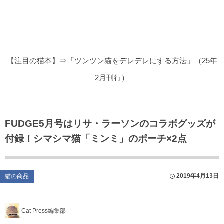
猫の商品レビュー
猫の豆知識・雑学
猫の調査データ
【注目の猫本】⇒「ツンツン猫をデレデレにする方法」（25年
猫の譲渡会
2月刊行）
猫の社会問題
猫のゲーム・アプリ
FUDGE5月号はリサ・ラーソンのコラボグッズが
付録！シマシマ猫「ミンミ」のポーチ×2点
猫のフリー写真素材
2019年4月13日
猫の商品
Cat Press編集部