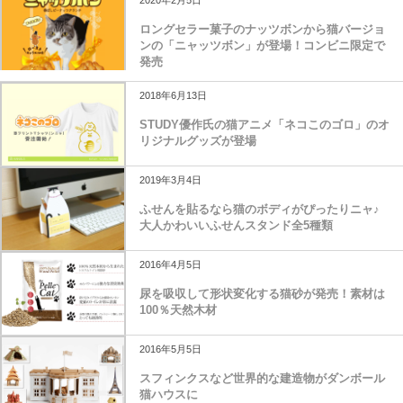
ロングセラー菓子のナッツボンから猫バージョ
ンの「ニャッツボン」が登場！コンビニ限定で
発売
2018年6月13日
STUDY優作氏の猫アニメ「ネコこのゴロ」のオ
リジナルグッズが登場
2019年3月4日
ふせんを貼るなら猫のボディがぴったりニャ♪
大人かわいいふせんスタンド全5種類
2016年4月5日
尿を吸収して形状変化する猫砂が発売！素材は
100％天然木材
2016年5月5日
スフィンクスなど世界的な建造物がダンボール
猫ハウスに