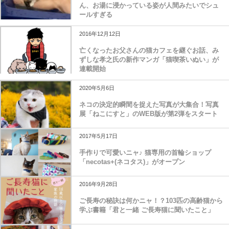
ん、お湯に浸かっている姿が人間みたいでシュ
ールすぎる
2016年12月12日
亡くなったお父さんの猫カフェを継ぐお話、み
ずしな孝之氏の新作マンガ「猫喫茶いぬい」が
連載開始
2020年5月6日
ネコの決定的瞬間を捉えた写真が大集合！写真
展「ねこにすと」のWEB版が第2弾をスタート
2017年5月17日
手作りで可愛いニャ♪ 猫専用の首輪ショップ
「necotas+(ネコタス)」がオープン
2016年9月28日
ご長寿の秘訣は何かニャ！？103匹の高齢猫から
学ぶ書籍「君と一緒 ご長寿猫に聞いたこと」