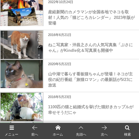
2022年10月24日
産経新聞のカメラマンが全国各地でネコを取
材！人気の「猫どころカレンダー」 2023年版が
登場
2016年6月21日
ねこ写真家・沖昌之さんの人気写真集「ぶさに
ゃん」がKindle化＆写真展も開催中
2020年5月22日
山中湖で暮らす看板猫ちゃんが登場！ネコが主
役の紀行番組「旅猫ロマン」の最新話が5/23に
放送
2016年5月23日
1100匹の猫と結婚式を挙げた猫好きカップルが
幸せそうだにゃ
2017年9月2日
メニュー
前へ
ホーム
先頭へ
次へ
検索
猫とスッキリ＆お洒落に暮らす実例本「猫がよ