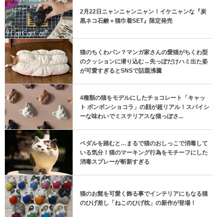
2月22日ニャンニャンニャン！イケニャンな『炭
黒ネコ石鹸＋猫巾着SET』限定発売
猫のちくわパン？マンガ家さんの愛猫がちくわ型
のクッションに潜り込む→先っぽだけハミ出た姿
が可愛すぎるとSNSで話題沸騰
4種類の猫をモデルにしたチョコレート「キャッ
ト ボンボンショコラ」の顔が超リアル！スパイシ
ーな味わいでミステリアスな猫っぽさ...
ペダルを踏むと…まるで猫のおしっこで消毒して
いる気分！猫のマーキング行為をモチーフにした
消毒スプレーが斬新すぎる
猫のお髭を可愛く飾る事でインテリアにもなる猫
のひげ差し「ねこのひげ枕」の新作が登場！