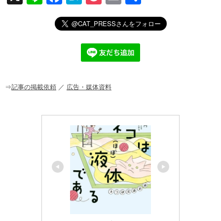
n
a
at
o
m
有
e
c
e
ck
ail
e
n
et
b
a
o
o
⇒
記事の掲載依頼
／
広告・媒体資料
k