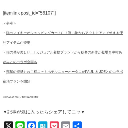
[itemlink post_id="56107"]
＜参考＞
・
猫のマイキーがショッピングカートに！買い物からアウトドアまで使える便
利アイテムが登場
・
猫の帯が美しい…♪ カジュアル着物ブランドから秋冬の新作が登場＆中村あ
ゆみとのコラボ企画も
・
部屋の壁紙もねこ柄ニャ！ホテルニューオータニがPAUL ＆ JOEとのコラボ
宿泊プランを開始
ⒸLISA LARSON／TONKACHI,LTD.
▼記事が気に入ったらシェアしてニャ▼
X
Li
F
H
P
E
共