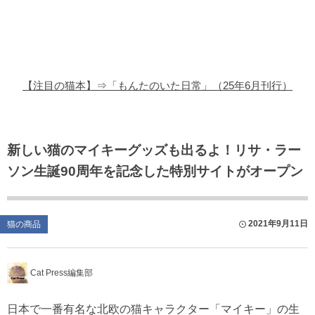
猫の商品レビュー
猫の豆知識・雑学
猫の調査データ
【注目の猫本】⇒「もんたのいた日常」（25年6月刊行）
猫の譲渡会
猫の社会問題
新しい猫のマイキーグッズも出るよ！リサ・ラー
ソン生誕90周年を記念した特別サイトがオープン
猫のゲーム・アプリ
猫のフリー写真素材
2021年9月11日
猫の商品
Cat Press編集部
日本で一番有名な北欧の猫キャラクター「マイキー」の生