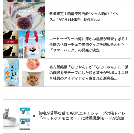
数量限定！猫型美容石鹸“シャム猫の『イシ
ス』”が7月9日発売 by9.kyuu
コーヒーゼリーの海に浮かぶ黒猫が可愛すぎる！
全国のベローチェで黒猫グッズを詰め合わせた
「サマーバッグ」の発売が決定
名古屋銘菓「なごやん」が「なごにゃん」に！猫
の肉球をモチーフにした焼き菓子が登場→ネコ好
き社員のアイディアから生まれた新商品...
首輪が苦手な猫でもOKニャ！シャープの猫トイレ
「ペットケアモニター」に体重識別モードが追加