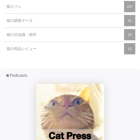
猫カフェ
107
猫の調査データ
41
猫の豆知識・雑学
16
猫の商品レビュー
13