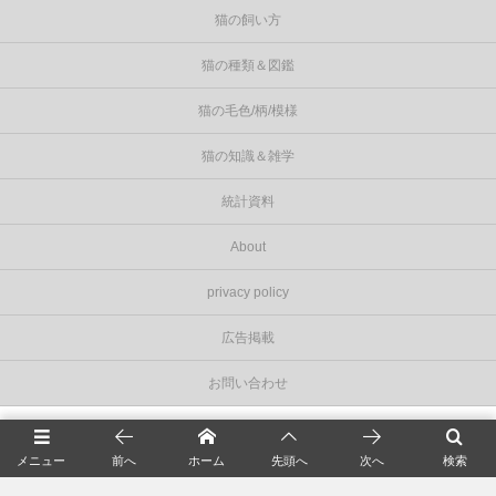
猫の飼い方
猫の種類＆図鑑
猫の毛色/柄/模様
猫の知識＆雑学
統計資料
About
privacy policy
広告掲載
お問い合わせ
©
2026
Cat Press（キャットプレス）
.
メニュー
前へ
ホーム
先頭へ
次へ
検索