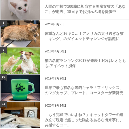
人間の年齢で100歳に相当する美魔女猫の「あな
ご」が逝去、18日までお別れの場を提供中
8
2020年3月9日
体重なんと16キロ…！アメリカの太り過ぎな猫
「キング」のダイエットチャレンジが話題に
9
2018年4月30日
猫の名前ランキング2017が発表！1位はレオとも
も-アイペット損保
10
2019年7月20日
世界で最も有名な黒猫キャラ「フィリックス」
のマグカップ、プレート、コースターが新発売
11
2025年9月14日
「もう完成でいいよね？」キャットタワーの組
み立て現場で起こった猫あるあるな出来事に、
共感するユー...