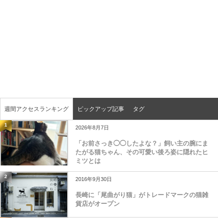
週間アクセスランキング
ピックアップ記事
タグ
1
2026年8月7日
「お前さっき◯◯したよな？」飼い主の腕にま
たがる猫ちゃん、その可愛い後ろ姿に隠れたヒ
ミツとは
2
2016年9月30日
長崎に「尾曲がり猫」がトレードマークの猫雑
貨店がオープン