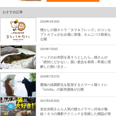
おすすめ記事
2019年4月16日
懐かしの猫キャラ「タマ＆フレンズ」のコンセ
プトカフェがお台場に登場、オムニバス映画も
公開
2023年7月6日
ベッドのお布団を直そうとしたら…猫さんが
「絶対にどかない」固い意志を表明→即座に理
解した飼い主さ...
2018年7月27日
愛猫の体調変化を監視するスマート猫トイレ
「toletta」の販売価格が公開
2017年6月20日
岩合光昭さんら人気の猫カメラマン20名が集
結！ネコの撮影テクニックを収録した雑誌が発