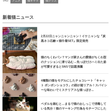
TAG :
アニメ
猫キャラ
猫グッズ
新着猫ニュース
2月22日ニャンニャンニャン！イケニャンな『炭
黒ネコ石鹸＋猫巾着SET』限定発売
猫のちくわパン？マンガ家さんの愛猫がちくわ型
のクッションに潜り込む→先っぽだけハミ出た姿
が可愛すぎるとSNSで話題沸騰
4種類の猫をモデルにしたチョコレート「キャッ
ト ボンボンショコラ」の顔が超リアル！スパイシ
ーな味わいでミステリアスな猫っぽさ...
ペダルを踏むと…まるで猫のおしっこで消毒して
いる気分！猫のマーキング行為をモチーフにした