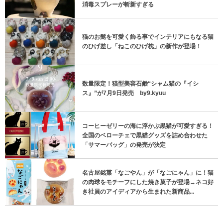
消毒スプレーが斬新すぎる
猫のお髭を可愛く飾る事でインテリアにもなる猫
のひげ差し「ねこのひげ枕」の新作が登場！
数量限定！猫型美容石鹸“シャム猫の『イシ
ス』”が7月9日発売 by9.kyuu
コーヒーゼリーの海に浮かぶ黒猫が可愛すぎる！
全国のベローチェで黒猫グッズを詰め合わせた
「サマーバッグ」の発売が決定
名古屋銘菓「なごやん」が「なごにゃん」に！猫
の肉球をモチーフにした焼き菓子が登場→ネコ好
き社員のアイディアから生まれた新商品...