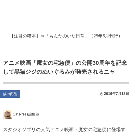
猫の商品レビュー
猫の豆知識・雑学
猫の調査データ
【注目の猫本】⇒「もんたのいた日常」（25年6月刊行）
猫の譲渡会
猫の社会問題
アニメ映画「魔女の宅急便」の公開30周年を記念
して黒猫ジジのぬいぐるみが発売されるニャ
猫のゲーム・アプリ
猫のフリー写真素材
2019年7月12日
猫の商品
Cat Press編集部
スタジオジブリの人気アニメ映画・魔女の宅急便に登場す