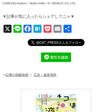
©1989 Eiko Kadono – Studio Ghibli – N／BENELIC CO.,LTD.
▼記事が気に入ったらシェアしてニャ▼
X
Li
F
H
P
E
共
n
a
at
o
m
有
e
c
e
ck
ail
e
n
et
b
a
o
o
⇒
記事の掲載依頼
／
広告・媒体資料
k