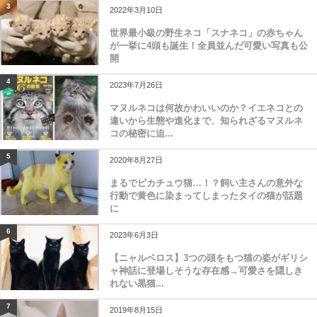
3
2022年3月10日
世界最小級の野生ネコ「スナネコ」の赤ちゃん
が一挙に4頭も誕生！全員並んだ可愛い写真も公
開
4
2023年7月26日
マヌルネコは何故かわいいのか？イエネコとの
違いから生態や進化まで、知られざるマヌルネ
コの秘密に迫...
5
2020年8月27日
まるでピカチュウ猫…！？飼い主さんの意外な
行動で黄色に染まってしまったタイの猫が話題
に
6
2023年6月3日
【ニャルベロス】3つの頭をもつ猫の姿がギリシ
ャ神話に登場しそうな存在感→可愛さを隠しき
れない黒猫...
7
2019年8月15日