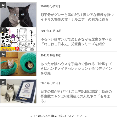
12
2020年6月29日
顔半分がグレーと黒の2色！激レアな模様を持つ
イギリス在住の猫「ナルニア」の魅力に迫る
13
2017年11月25日
ゆる〜い猫マンガで楽しみながら歴史を学べる
「ねこねこ日本史」児童書シリーズを紹介
14
2021年10月19日
あったか猫ハウスを手編みで作れる「NHKすて
きにハンドメイドセレクション」全40デザイン
を収録
15
2021年9月12日
日本の猫が再びギネス世界記録に認定！動画の
再生数ニャンと6億回超えの人気ネコ「もちま
る」
＜お得な特典が盛りだくさん＞