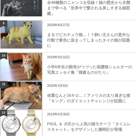
全48種類のニャンコを収録！猫の歴史から生態
まで学べる「世界中で愛される美しすぎる猫図
鑑」
9
2020年8月27日
まるでピカチュウ猫…！？飼い主さんの意外な
行動で黄色に染まってしまったタイの猫が話題
に
10
2019年9月15日
小学6年生の館長がつづった保護猫シェルターの
写真エッセイ集「猫庭ものがたり」
11
2020年3月9日
体重なんと16キロ…！アメリカの太り過ぎな猫
「キング」のダイエットチャレンジが話題に
12
2019年5月30日
PAUL ＆ JOEから人気の猫モチーフ「タイムレ
スキャット」をデザインした腕時計が登場