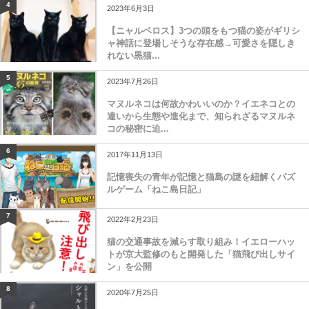
4
2023年6月3日
【ニャルベロス】3つの頭をもつ猫の姿がギリシ
ャ神話に登場しそうな存在感→可愛さを隠しき
れない黒猫...
5
2023年7月26日
マヌルネコは何故かわいいのか？イエネコとの
違いから生態や進化まで、知られざるマヌルネ
コの秘密に迫...
6
2017年11月13日
記憶喪失の青年が記憶と猫島の謎を紐解くパズ
ルゲーム「ねこ島日記」
7
2022年2月23日
猫の交通事故を減らす取り組み！イエローハッ
トが京大監修のもと開発した「猫飛び出しサイ
ン」を公開
8
2020年7月25日