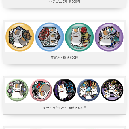
ヘアゴム 5種 各600円
箸置き 4種 各600円
キラキラ缶バッジ 5種 各500円