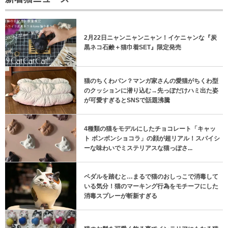
2月22日ニャンニャンニャン！イケニャンな『炭
黒ネコ石鹸＋猫巾着SET』限定発売
猫のちくわパン？マンガ家さんの愛猫がちくわ型
のクッションに潜り込む→先っぽだけハミ出た姿
が可愛すぎるとSNSで話題沸騰
4種類の猫をモデルにしたチョコレート「キャッ
ト ボンボンショコラ」の顔が超リアル！スパイシ
ーな味わいでミステリアスな猫っぽさ...
ペダルを踏むと…まるで猫のおしっこで消毒して
いる気分！猫のマーキング行為をモチーフにした
消毒スプレーが斬新すぎる