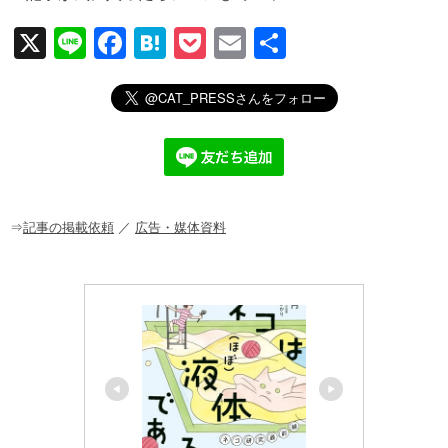
X
Li
F
H
P
E
共
n
a
at
o
m
有
e
c
e
ck
ail
e
n
et
b
a
o
o
⇒
記事の掲載依頼
／
広告・媒体資料
k