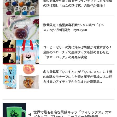
猫のお髭を可愛く飾る事でインテリアにもなる猫
のひげ差し「ねこのひげ枕」の新作が登場！
数量限定！猫型美容石鹸“シャム猫の『イシ
ス』”が7月9日発売 by9.kyuu
コーヒーゼリーの海に浮かぶ黒猫が可愛すぎる！
全国のベローチェで黒猫グッズを詰め合わせた
「サマーバッグ」の発売が決定
名古屋銘菓「なごやん」が「なごにゃん」に！猫
の肉球をモチーフにした焼き菓子が登場→ネコ好
き社員のアイディアから生まれた新商品...
世界で最も有名な黒猫キャラ「フィリックス」のマ
グカップ、プレート、コースターが新発売