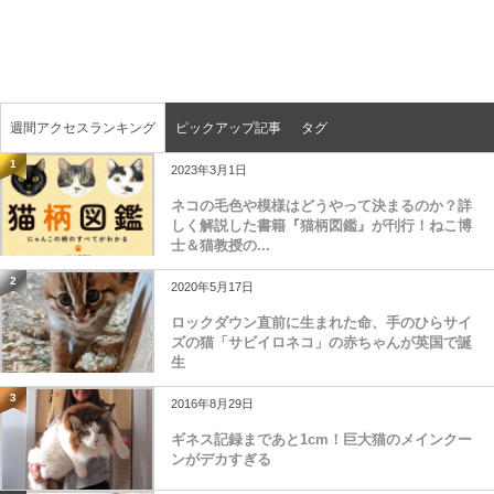
週間アクセスランキング
ピックアップ記事
タグ
1
2023年3月1日
ネコの毛色や模様はどうやって決まるのか？詳
しく解説した書籍『猫柄図鑑』が刊行！ねこ博
士＆猫教授の...
2
2020年5月17日
ロックダウン直前に生まれた命、手のひらサイ
ズの猫「サビイロネコ」の赤ちゃんが英国で誕
生
3
2016年8月29日
ギネス記録まであと1cm！巨大猫のメインクー
ンがデカすぎる