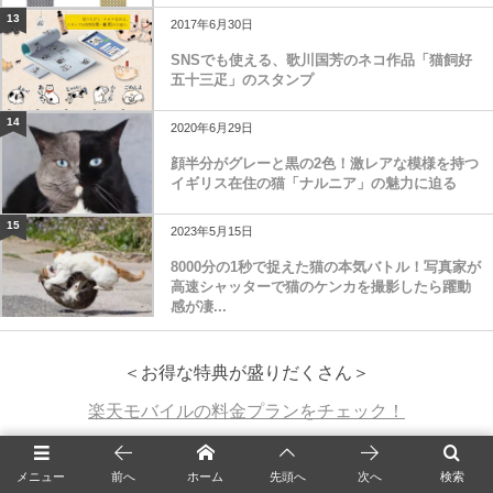
13
2017年6月30日
SNSでも使える、歌川国芳のネコ作品「猫飼好
五十三疋」のスタンプ
14
2020年6月29日
顔半分がグレーと黒の2色！激レアな模様を持つ
イギリス在住の猫「ナルニア」の魅力に迫る
15
2023年5月15日
8000分の1秒で捉えた猫の本気バトル！写真家が
高速シャッターで猫のケンカを撮影したら躍動
感が凄...
＜お得な特典が盛りだくさん＞
楽天モバイルの料金プランをチェック！
カテゴリー
メニュー
前へ
ホーム
先頭へ
次へ
検索