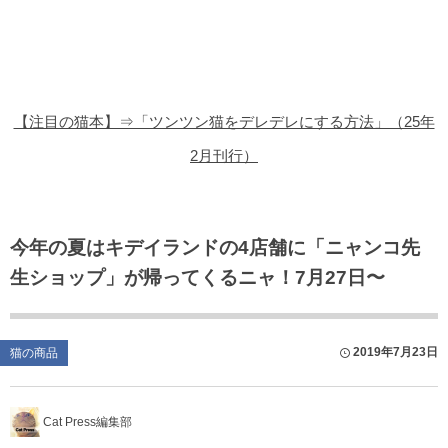
猫の商品レビュー
猫の豆知識・雑学
猫の調査データ
【注目の猫本】⇒「ツンツン猫をデレデレにする方法」（25年
猫の譲渡会
2月刊行）
猫の社会問題
猫のゲーム・アプリ
今年の夏はキデイランドの4店舗に「ニャンコ先
生ショップ」が帰ってくるニャ！7月27日〜
猫のフリー写真素材
2019年7月23日
猫の商品
Cat Press編集部