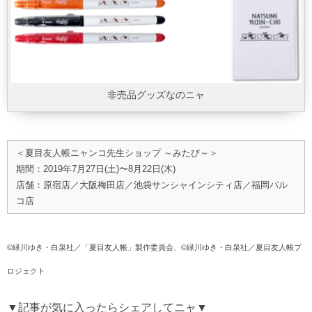
非売品グッズなのニャ
＜夏目友人帳ニャンコ先生ショップ ～みたび～＞
期間：2019年7月27日(土)〜8月22日(木)
店舗：原宿店／大阪梅田店／池袋サンシャインシティ店／福岡パル
コ店
©緑川ゆき・白泉社／「夏目友人帳」製作委員会、©緑川ゆき・白泉社／夏目友人帳プ
ロジェクト
▼記事が気に入ったらシェアしてニャ▼