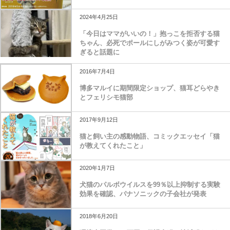
2024年4月25日
「今日はママがいいの！」抱っこを拒否する猫
ちゃん、必死でポールにしがみつく姿が可愛す
ぎると話題に
2016年7月4日
博多マルイに期間限定ショップ、猫耳どらやき
とフェリシモ猫部
2017年9月12日
猫と飼い主の感動物語、コミックエッセイ「猫
が教えてくれたこと」
2020年1月7日
犬猫のパルボウイルスを99％以上抑制する実験
効果を確認、パナソニックの子会社が発表
2018年6月20日