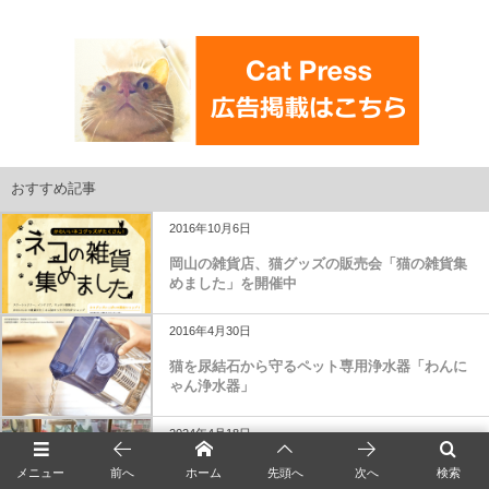
おすすめ記事
2016年10月6日
岡山の雑貨店、猫グッズの販売会「猫の雑貨集
めました」を開催中
2016年4月30日
猫を尿結石から守るペット専用浄水器「わんに
ゃん浄水器」
2024年4月18日
猫に優しそうな資格を取得した芸人の青木マッ
メニュー
前へ
ホーム
先頭へ
次へ
検索
チョさん、さっそく猫カフェに行ってみたけれ