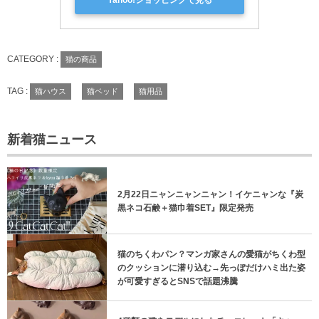
CATEGORY :
猫の商品
TAG :
猫ハウス
猫ベッド
猫用品
新着猫ニュース
2月22日ニャンニャンニャン！イケニャンな『炭
黒ネコ石鹸＋猫巾着SET』限定発売
猫のちくわパン？マンガ家さんの愛猫がちくわ型
のクッションに潜り込む→先っぽだけハミ出た姿
が可愛すぎるとSNSで話題沸騰