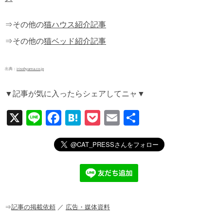
⇒その他の
猫ハウス紹介記事
⇒その他の
猫ベッド紹介記事
出典：
irisohyama.co.jp
▼記事が気に入ったらシェアしてニャ▼
X
Li
F
H
P
E
共
n
a
at
o
m
有
e
c
e
ck
ail
e
n
et
b
a
o
o
⇒
記事の掲載依頼
／
広告・媒体資料