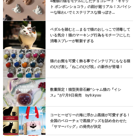
4種類の猫をモデルにしたチョコレート「キャッ
ト ボンボンショコラ」の顔が超リアル！スパイシ
ーな味わいでミステリアスな猫っぽさ...
ペダルを踏むと…まるで猫のおしっこで消毒して
いる気分！猫のマーキング行為をモチーフにした
消毒スプレーが斬新すぎる
猫のお髭を可愛く飾る事でインテリアにもなる猫
のひげ差し「ねこのひげ枕」の新作が登場！
数量限定！猫型美容石鹸“シャム猫の『イシ
ス』”が7月9日発売 by9.kyuu
コーヒーゼリーの海に浮かぶ黒猫が可愛すぎる！
全国のベローチェで黒猫グッズを詰め合わせた
「サマーバッグ」の発売が決定