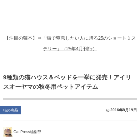
猫の商品レビュー
猫の豆知識・雑学
猫の調査データ
【注目の猫本】⇒「猫で窒息したい人に贈る25のショートミス
猫の譲渡会
テリー」（25年4月刊行）
猫の社会問題
猫のゲーム・アプリ
9種類の猫ハウス＆ベッドを一挙に発売！アイリ
スオーヤマの秋冬用ペットアイテム
猫のフリー写真素材
2016年8月19日
猫の商品
Cat Press編集部