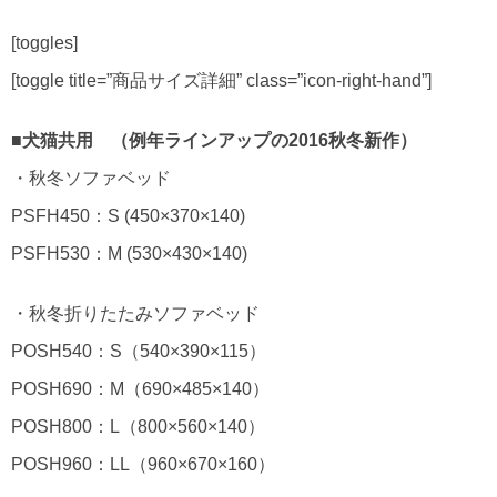
[toggles]
[toggle title=”商品サイズ詳細” class=”icon-right-hand”]
■犬猫共用 （例年ラインアップの2016秋冬新作）
・秋冬ソファベッド
PSFH450：S (450×370×140)
PSFH530：M (530×430×140)
・秋冬折りたたみソファベッド
POSH540：S（540×390×115）
POSH690：M（690×485×140）
POSH800：L（800×560×140）
POSH960：LL（960×670×160）