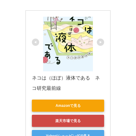
k
ネコは（ほぼ）液体である　ネ
コ研究最前線
Amazonで見る
楽天市場で見る
Yahoo!ショッピングで見る