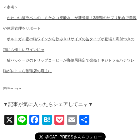
＜参考＞
・
かわいい猫ラベルの「ミケネコ炭酸水」が新登場！3種類のサプリ配合で美容
や体調管理をサポート
・
ポルトガル産の猫ワインから飲みきりサイズの缶タイプが登場！寄付つきの
猫にも優しいワインにゃ
・
猫パッケージのドリップコーヒーが郵便局限定で発売！キジトラ＆ハチワレ
猫がレトロな珈琲店の店主に
(C) Ricecurry inc.
▼記事が気に入ったらシェアしてニャ▼
X
Li
F
H
P
E
共
n
a
at
o
m
有
e
c
e
ck
ail