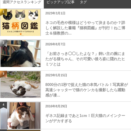
週間アクセスランキング
ピックアップ記事
タグ
1
2023年3月1日
ネコの毛色や模様はどうやって決まるのか？詳
しく解説した書籍『猫柄図鑑』が刊行！ねこ博
士＆猫教授の...
2
2026年8月7日
「お前さっき◯◯したよな？」飼い主の腕にま
たがる猫ちゃん、その可愛い後ろ姿に隠れたヒ
ミツとは
3
2023年5月15日
8000分の1秒で捉えた猫の本気バトル！写真家が
高速シャッターで猫のケンカを撮影したら躍動
感が凄...
4
2016年8月29日
ギネス記録まであと1cm！巨大猫のメインクー
ンがデカすぎる