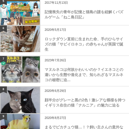
5
2017年11月13日
記憶喪失の青年が記憶と猫島の謎を紐解くパズ
ルゲーム「ねこ島日記」
6
2020年5月17日
ロックダウン直前に生まれた命、手のひらサイ
ズの猫「サビイロネコ」の赤ちゃんが英国で誕
生
7
2023年7月26日
マヌルネコは何故かわいいのか？イエネコとの
違いから生態や進化まで、知られざるマヌルネ
コの秘密に迫...
8
2020年6月29日
顔半分がグレーと黒の2色！激レアな模様を持つ
イギリス在住の猫「ナルニア」の魅力に迫る
9
2020年8月27日
まるでピカチュウ猫…！？飼い主さんの意外な