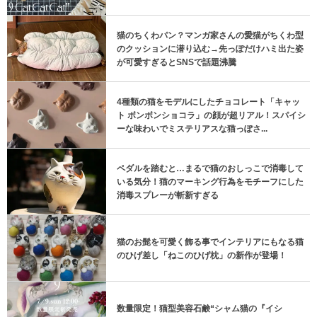
猫のちくわパン？マンガ家さんの愛猫がちくわ型
のクッションに潜り込む→先っぽだけハミ出た姿
が可愛すぎるとSNSで話題沸騰
4種類の猫をモデルにしたチョコレート「キャッ
ト ボンボンショコラ」の顔が超リアル！スパイシ
ーな味わいでミステリアスな猫っぽさ...
ペダルを踏むと…まるで猫のおしっこで消毒して
いる気分！猫のマーキング行為をモチーフにした
消毒スプレーが斬新すぎる
猫のお髭を可愛く飾る事でインテリアにもなる猫
のひげ差し「ねこのひげ枕」の新作が登場！
数量限定！猫型美容石鹸“シャム猫の『イシ