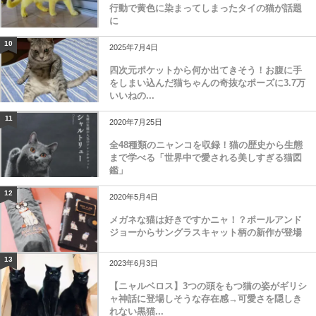
行動で黄色に染まってしまったタイの猫が話題
に
10
2025年7月4日
四次元ポケットから何か出てきそう！お腹に手
をしまい込んだ猫ちゃんの奇抜なポーズに3.7万
いいねの...
11
2020年7月25日
全48種類のニャンコを収録！猫の歴史から生態
まで学べる「世界中で愛される美しすぎる猫図
鑑」
12
2020年5月4日
メガネな猫は好きですかニャ！？ポールアンド
ジョーからサングラスキャット柄の新作が登場
13
2023年6月3日
【ニャルベロス】3つの頭をもつ猫の姿がギリシ
ャ神話に登場しそうな存在感→可愛さを隠しき
れない黒猫...