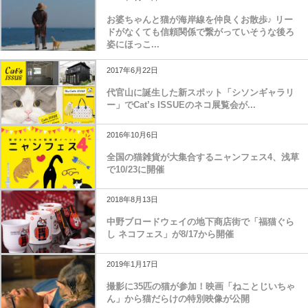
お婆ちゃんと猫が海岸線を仲良くお散歩♪ リー
ドがなくても信頼関係で繋がっていそうな後ろ
姿にほっこ...
2017年6月22日
代官山に誕生した新スポット「シソンギャラリ
ー」でCat’s ISSUEのネコ展覧会が...
2016年10月6日
全国の猫雑貨が大集合するニャンフェス4、浅草
で10/23に開催
2018年8月13日
中野ブロードウェイの地下商店街で「福猫ぐら
し ネコフェス」が8/17から開催
2019年1月17日
撮影に35匹の猫が参加！映画「ねことじいちゃ
ん」から猫だらけの特別映像が公開