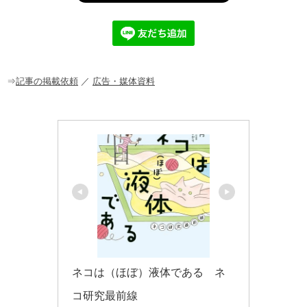
e
n
et
b
a
o
o
⇒
記事の掲載依頼
／
広告・媒体資料
k
ネコは（ほぼ）液体である　ネ
コ研究最前線