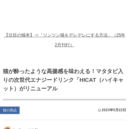
猫の商品レビュー
猫の豆知識・雑学
猫の調査データ
【注目の猫本】⇒「ツンツン猫をデレデレにする方法」（25年
猫の譲渡会
2月刊行）
猫の社会問題
猫のゲーム・アプリ
猫が酔ったような高揚感を味わえる！マタタビ入
りの次世代エナジードリンク「HICAT（ハイキャ
猫のフリー写真素材
ット）がリニューアル
2023年5月22日
猫の商品