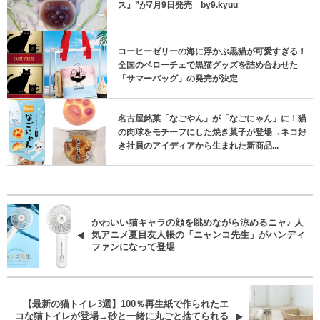
ス』”が7月9日発売 by9.kyuu
コーヒーゼリーの海に浮かぶ黒猫が可愛すぎる！
全国のベローチェで黒猫グッズを詰め合わせた
「サマーバッグ」の発売が決定
名古屋銘菓「なごやん」が「なごにゃん」に！猫
の肉球をモチーフにした焼き菓子が登場→ネコ好
き社員のアイディアから生まれた新商品...
かわいい猫キャラの顔を眺めながら涼めるニャ♪ 人
気アニメ夏目友人帳の「ニャンコ先生」がハンディ
ファンになって登場
【最新の猫トイレ3選】100％再生紙で作られたエ
コな猫トイレが登場→砂と一緒に丸ごと捨てられる