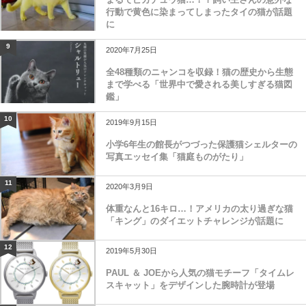
行動で黄色に染まってしまったタイの猫が話題
に
9
2020年7月25日
全48種類のニャンコを収録！猫の歴史から生態
まで学べる「世界中で愛される美しすぎる猫図
鑑」
10
2019年9月15日
小学6年生の館長がつづった保護猫シェルターの
写真エッセイ集「猫庭ものがたり」
11
2020年3月9日
体重なんと16キロ…！アメリカの太り過ぎな猫
「キング」のダイエットチャレンジが話題に
12
2019年5月30日
PAUL ＆ JOEから人気の猫モチーフ「タイムレ
スキャット」をデザインした腕時計が登場