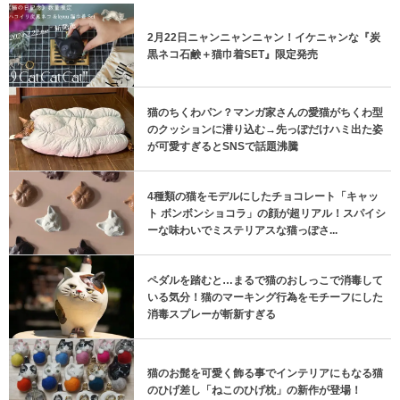
2月22日ニャンニャンニャン！イケニャンな『炭
黒ネコ石鹸＋猫巾着SET』限定発売
猫のちくわパン？マンガ家さんの愛猫がちくわ型
のクッションに潜り込む→先っぽだけハミ出た姿
が可愛すぎるとSNSで話題沸騰
4種類の猫をモデルにしたチョコレート「キャッ
ト ボンボンショコラ」の顔が超リアル！スパイシ
ーな味わいでミステリアスな猫っぽさ...
ペダルを踏むと…まるで猫のおしっこで消毒して
いる気分！猫のマーキング行為をモチーフにした
消毒スプレーが斬新すぎる
猫のお髭を可愛く飾る事でインテリアにもなる猫
のひげ差し「ねこのひげ枕」の新作が登場！