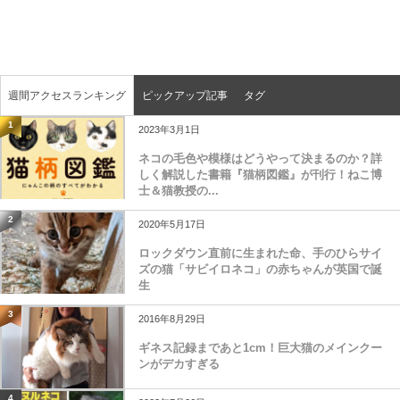
週間アクセスランキング
ピックアップ記事
タグ
1
2023年3月1日
ネコの毛色や模様はどうやって決まるのか？詳
しく解説した書籍『猫柄図鑑』が刊行！ねこ博
士＆猫教授の...
2
2020年5月17日
ロックダウン直前に生まれた命、手のひらサイ
ズの猫「サビイロネコ」の赤ちゃんが英国で誕
生
3
2016年8月29日
ギネス記録まであと1cm！巨大猫のメインクー
ンがデカすぎる
4