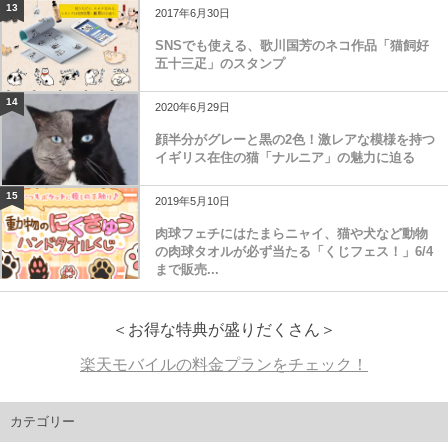
13
2017年6月30日
SNSでも使える、歌川国芳のネコ作品「猫飼好
五十三疋」のスタンプ
14
2020年6月29日
顔半分がグレーと黒の2色！激レアな模様を持つ
イギリス在住の猫「ナルニア」の魅力に迫る
15
2019年5月10日
肉球フェチにはたまらニャイ、猫や犬など動物
の肉球タオルが必ず当たる「くじフェス！」6/4
まで販売...
＜お得な特典が盛りだくさん＞
楽天モバイルの料金プランをチェック！
カテゴリー