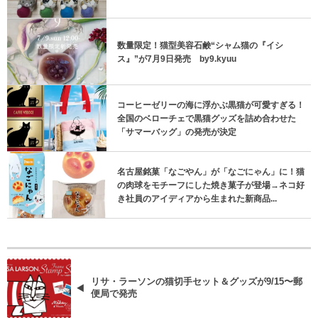
数量限定！猫型美容石鹸“シャム猫の『イシ
ス』”が7月9日発売 by9.kyuu
コーヒーゼリーの海に浮かぶ黒猫が可愛すぎる！
全国のベローチェで黒猫グッズを詰め合わせた
「サマーバッグ」の発売が決定
名古屋銘菓「なごやん」が「なごにゃん」に！猫
の肉球をモチーフにした焼き菓子が登場→ネコ好
き社員のアイディアから生まれた新商品...
リサ・ラーソンの猫切手セット＆グッズが9/15〜郵
便局で発売