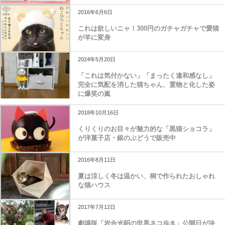
2016年6月6日
これは欲しいニャ！300円のガチャガチャで愛猫
が羊に変身
2024年5月20日
「これは気付かない」「まったく違和感なし」
完全に気配を消した猫ちゃん、置物と化した姿
に爆笑の嵐
2018年10月16日
くりくりのお目々が魅力的な「黒猫ショコラ」
が洋菓子店・銀のぶどうで販売中
2016年8月11日
夏は涼しく冬は温かい、桐で作られたおしゃれ
な猫ハウス
2017年7月12日
劇場版「岩合光昭の世界ネコ歩き」公開日が決