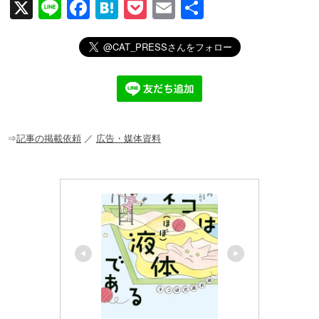
X
Li
F
H
P
E
共
n
a
at
o
m
有
e
c
e
ck
ail
e
n
et
b
a
o
o
⇒
記事の掲載依頼
／
広告・媒体資料
k