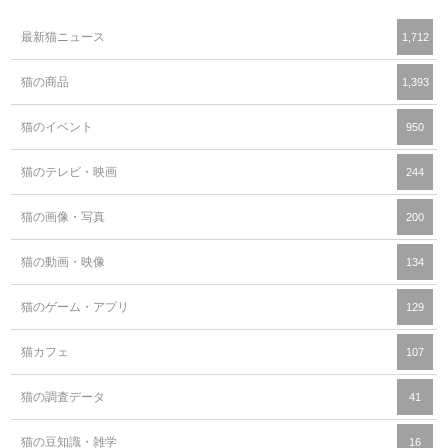
最新猫ニュース
1,712
猫の商品
1,393
猫のイベント
950
猫のテレビ・映画
244
猫の画像・写真
200
猫の動画・映像
134
猫のゲーム・アプリ
129
猫カフェ
107
猫の調査データ
41
猫の豆知識・雑学
16