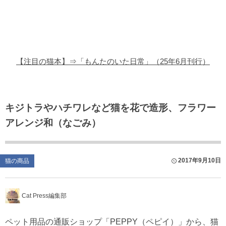
猫の商品レビュー
猫の豆知識・雑学
猫の調査データ
【注目の猫本】⇒「もんたのいた日常」（25年6月刊行）
猫の譲渡会
猫の社会問題
キジトラやハチワレなど猫を花で造形、フラワー
アレンジ和（なごみ）
猫のゲーム・アプリ
猫のフリー写真素材
2017年9月10日
猫の商品
Cat Press編集部
ペット用品の通販ショップ「PEPPY（ペピイ）」から、猫