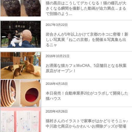
猫の黒目はこうしてデカくなる！猫の瞳孔が大
きくなる瞬間を撮影した動画が迫力満点→まる
で別猫のよう...
2017年3月22日
岩合さんが1年以上かけて京都のネコに密着！新
しい写真展「ねこの京都」を開催＆写真集も出
るニャ
2016年10月21日
お洒落な猫カフェMoCHA、5店舗目となる秋葉
原店がオープン！
2016年4月15日
本日発売！自動車業界2社がコラボして開発した
猫ハウス
2020年4月26日
猫村さんのイラストで家事がはかどりそうニャ♪
中川政七商店からかわいいお掃除グッズが登場