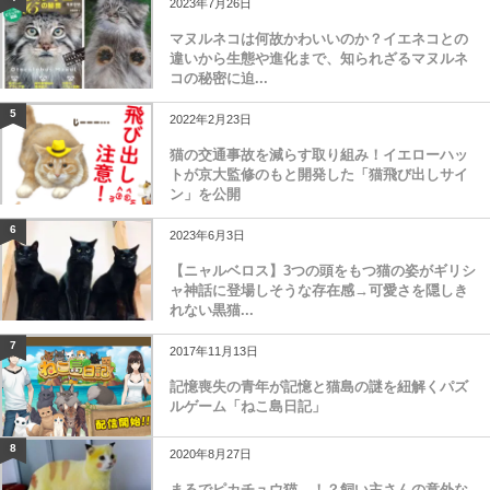
2023年7月26日
マヌルネコは何故かわいいのか？イエネコとの
違いから生態や進化まで、知られざるマヌルネ
コの秘密に迫...
5
2022年2月23日
猫の交通事故を減らす取り組み！イエローハッ
トが京大監修のもと開発した「猫飛び出しサイ
ン」を公開
6
2023年6月3日
【ニャルベロス】3つの頭をもつ猫の姿がギリシ
ャ神話に登場しそうな存在感→可愛さを隠しき
れない黒猫...
7
2017年11月13日
記憶喪失の青年が記憶と猫島の謎を紐解くパズ
ルゲーム「ねこ島日記」
8
2020年8月27日
まるでピカチュウ猫…！？飼い主さんの意外な