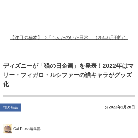
猫の商品レビュー
猫の豆知識・雑学
猫の調査データ
【注目の猫本】⇒「もんたのいた日常」（25年6月刊行）
猫の譲渡会
猫の社会問題
ディズニーが「猫の日企画」を発表！2022年はマ
リー・フィガロ・ルシファーの猫キャラがグッズ
猫のゲーム・アプリ
化
猫のフリー写真素材
2022年1月28日
猫の商品
Cat Press編集部