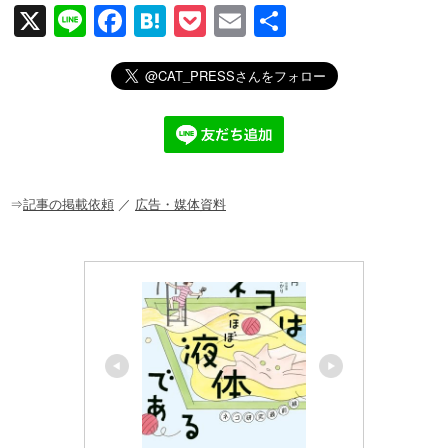
X
Li
F
H
P
E
共
n
a
at
o
m
有
e
c
e
ck
ail
e
n
et
b
a
o
o
⇒
記事の掲載依頼
／
広告・媒体資料
k