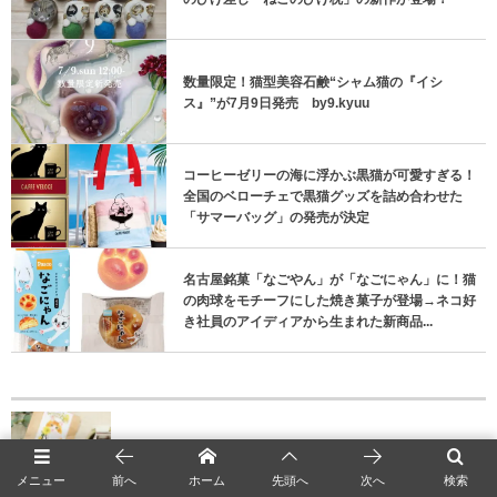
数量限定！猫型美容石鹸“シャム猫の『イシ
ス』”が7月9日発売 by9.kyuu
コーヒーゼリーの海に浮かぶ黒猫が可愛すぎる！
全国のベローチェで黒猫グッズを詰め合わせた
「サマーバッグ」の発売が決定
名古屋銘菓「なごやん」が「なごにゃん」に！猫
の肉球をモチーフにした焼き菓子が登場→ネコ好
き社員のアイディアから生まれた新商品...
猫にも優しいカフェインレスコーヒー！3種類のネ
コとお花のパッケージでブルーブルーエから登場
メニュー
前へ
ホーム
先頭へ
次へ
検索