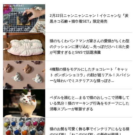
2月22日ニャンニャンニャン！イケニャンな『炭
黒ネコ石鹸＋猫巾着SET』限定発売
猫のちくわパン？マンガ家さんの愛猫がちくわ型
のクッションに潜り込む→先っぽだけハミ出た姿
が可愛すぎるとSNSで話題沸騰
4種類の猫をモデルにしたチョコレート「キャッ
ト ボンボンショコラ」の顔が超リアル！スパイシ
ーな味わいでミステリアスな猫っぽさ...
ペダルを踏むと…まるで猫のおしっこで消毒して
いる気分！猫のマーキング行為をモチーフにした
消毒スプレーが斬新すぎる
猫のお髭を可愛く飾る事でインテリアにもなる猫
のひげ差し「ねこのひげ枕」の新作が登場！