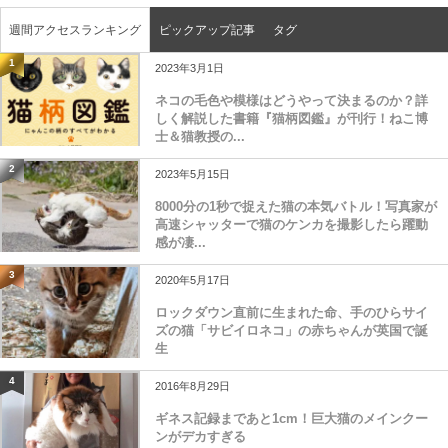
週間アクセスランキング
ピックアップ記事
タグ
1
2023年3月1日
ネコの毛色や模様はどうやって決まるのか？詳
しく解説した書籍『猫柄図鑑』が刊行！ねこ博
士＆猫教授の...
2
2023年5月15日
8000分の1秒で捉えた猫の本気バトル！写真家が
高速シャッターで猫のケンカを撮影したら躍動
感が凄...
3
2020年5月17日
ロックダウン直前に生まれた命、手のひらサイ
ズの猫「サビイロネコ」の赤ちゃんが英国で誕
生
4
2016年8月29日
ギネス記録まであと1cm！巨大猫のメインクー
ンがデカすぎる