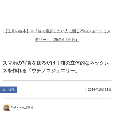
猫の商品レビュー
猫の豆知識・雑学
猫の調査データ
【注目の猫本】⇒「猫で窒息したい人に贈る25のショートミス
猫の譲渡会
テリー」（25年4月刊行）
猫の社会問題
猫のゲーム・アプリ
スマホの写真を送るだけ！猫の立体的なネックレ
スを作れる「ウチノコジュエリー」
猫のフリー写真素材
2019年10月21日
猫の商品
Cat Press編集部