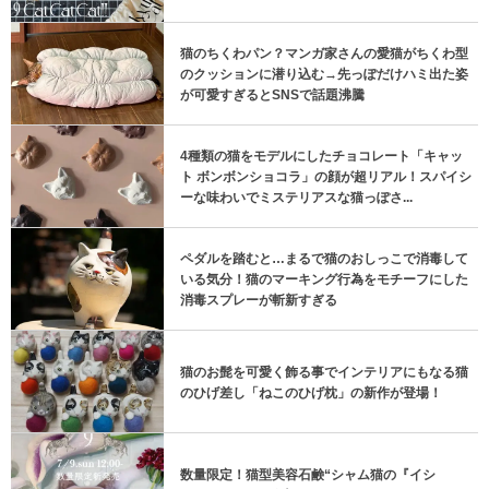
猫のちくわパン？マンガ家さんの愛猫がちくわ型
のクッションに潜り込む→先っぽだけハミ出た姿
が可愛すぎるとSNSで話題沸騰
4種類の猫をモデルにしたチョコレート「キャッ
ト ボンボンショコラ」の顔が超リアル！スパイシ
ーな味わいでミステリアスな猫っぽさ...
ペダルを踏むと…まるで猫のおしっこで消毒して
いる気分！猫のマーキング行為をモチーフにした
消毒スプレーが斬新すぎる
猫のお髭を可愛く飾る事でインテリアにもなる猫
のひげ差し「ねこのひげ枕」の新作が登場！
数量限定！猫型美容石鹸“シャム猫の『イシ
ス』”が7月9日発売 by9.kyuu