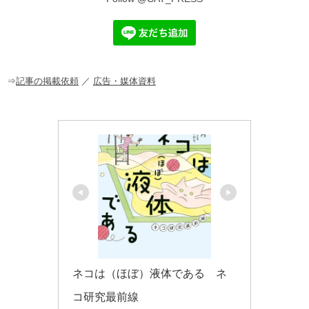
e
c
e
ck
ail
e
n
et
b
a
o
⇒
記事の掲載依頼
／
広告・媒体資料
o
k
ネコは（ほぼ）液体である　ネ
コ研究最前線