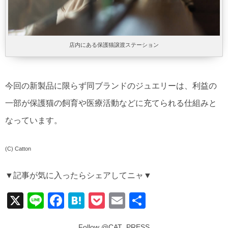
店内にある保護猫譲渡ステーション
今回の新製品に限らず同ブランドのジュエリーは、利益の
一部が保護猫の飼育や医療活動などに充てられる仕組みと
なっています。
(C) Catton
▼記事が気に入ったらシェアしてニャ▼
X
Li
F
H
P
E
共
n
a
at
o
m
有