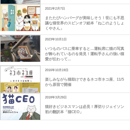
2021年2月7日
またたびハンバーグが美味しそう！世にも不思
議な猫世界のスピンオフ絵本「ねこのようしょ
くやさん」
2023年10月1日
いつものバスに乗車すると…運転席に猫の写真
が飾られているのを発見！運転手さんの強い猫
愛が伝わって...
2016年10月19日
楽しみながら猫助けできるネコ市ネコ座、11/5
から原宿で開催
2018年3月29日
猫好きビジネスマンは必見！厚切りジェイソン
初の翻訳本「猫CEO」