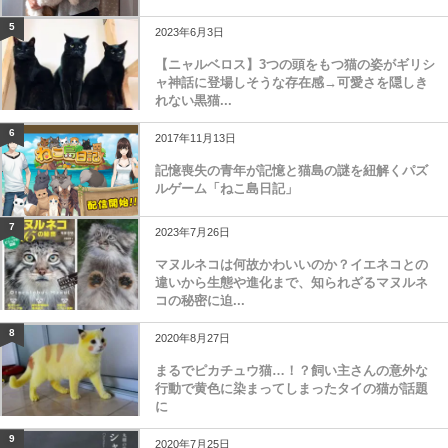
5
2023年6月3日
【ニャルベロス】3つの頭をもつ猫の姿がギリシ
ャ神話に登場しそうな存在感→可愛さを隠しき
れない黒猫...
6
2017年11月13日
記憶喪失の青年が記憶と猫島の謎を紐解くパズ
ルゲーム「ねこ島日記」
7
2023年7月26日
マヌルネコは何故かわいいのか？イエネコとの
違いから生態や進化まで、知られざるマヌルネ
コの秘密に迫...
8
2020年8月27日
まるでピカチュウ猫…！？飼い主さんの意外な
行動で黄色に染まってしまったタイの猫が話題
に
9
2020年7月25日