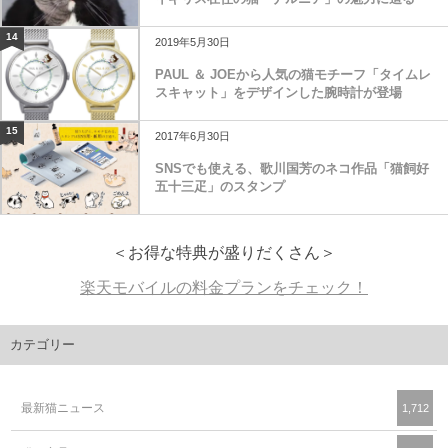
14
2019年5月30日
PAUL ＆ JOEから人気の猫モチーフ「タイムレ
スキャット」をデザインした腕時計が登場
15
2017年6月30日
SNSでも使える、歌川国芳のネコ作品「猫飼好
五十三疋」のスタンプ
＜お得な特典が盛りだくさん＞
楽天モバイルの料金プランをチェック！
カテゴリー
最新猫ニュース
1,712
猫の商品
1,393