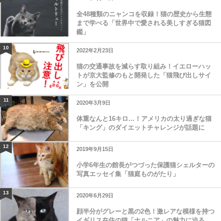
全48種類のニャンコを収録！猫の歴史から生態
まで学べる「世界中で愛される美しすぎる猫図
鑑」
10
2022年2月23日
猫の交通事故を減らす取り組み！イエローハッ
トが京大監修のもと開発した「猫飛び出しサイ
ン」を公開
11
2020年3月9日
体重なんと16キロ…！アメリカの太り過ぎな猫
「キング」のダイエットチャレンジが話題に
12
2019年9月15日
小学6年生の館長がつづった保護猫シェルターの
写真エッセイ集「猫庭ものがたり」
13
2020年6月29日
顔半分がグレーと黒の2色！激レアな模様を持つ
イギリス在住の猫「ナルニア」の魅力に迫る