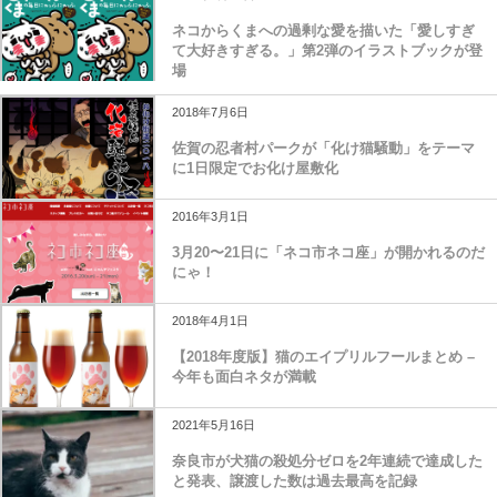
ネコからくまへの過剰な愛を描いた「愛しすぎ
て大好きすぎる。」第2弾のイラストブックが登
場
2018年7月6日
佐賀の忍者村パークが「化け猫騒動」をテーマ
に1日限定でお化け屋敷化
2016年3月1日
3月20〜21日に「ネコ市ネコ座」が開かれるのだ
にゃ！
2018年4月1日
【2018年度版】猫のエイプリルフールまとめ –
今年も面白ネタが満載
2021年5月16日
奈良市が犬猫の殺処分ゼロを2年連続で達成した
と発表、譲渡した数は過去最高を記録