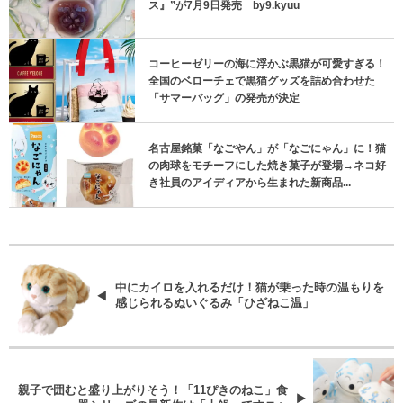
コーヒーゼリーの海に浮かぶ黒猫が可愛すぎる！
全国のベローチェで黒猫グッズを詰め合わせた
「サマーバッグ」の発売が決定
名古屋銘菓「なごやん」が「なごにゃん」に！猫
の肉球をモチーフにした焼き菓子が登場→ネコ好
き社員のアイディアから生まれた新商品...
中にカイロを入れるだけ！猫が乗った時の温もりを
感じられるぬいぐるみ「ひざねこ温」
親子で囲むと盛り上がりそう！「11ぴきのねこ」食
器シリーズの最新作は「土鍋」ですニャ