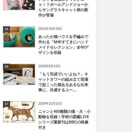
ャ！？ポールアンドジョーか
らサングラスキャット柄の新
作が登場
2021年10月19日
15
あったか猫ハウスを手編みで
作れる「NHKすてきにハンド
メイドセレクション」全40デ
ザインを収録
2025年9月14日
16
「もう完成でいいよね？」キ
ャットタワーの組み立て現場
で起こった猫あるあるな出来
事に、共感するユー...
2019年12月12日
17
ニャンと460種類の猫・犬・小
動物を収録！学研の図鑑LIVE
シリーズ最新刊はBBCの映像
付き