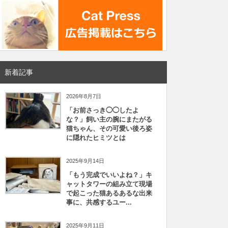
新着記事
2026年8月7日
「お前さっき◯◯したよ
な？」飼い主の腕にまたがる
猫ちゃん、その可愛い後ろ姿
に隠れたヒミツとは
2025年9月14日
「もう完成でいいよね？」キ
ャットタワーの組み立て現場
で起こった猫あるあるな出来
事に、共感するユー...
2025年9月11日