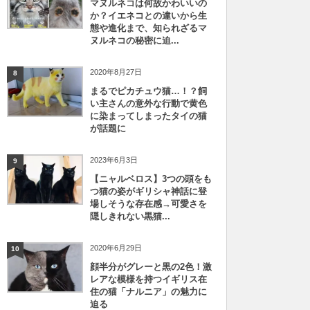
マヌルネコは何故かわいいの
か？イエネコとの違いから生
態や進化まで、知られざるマ
ヌルネコの秘密に迫...
2020年8月27日
8
まるでピカチュウ猫…！？飼
い主さんの意外な行動で黄色
に染まってしまったタイの猫
が話題に
2023年6月3日
9
【ニャルベロス】3つの頭をも
つ猫の姿がギリシャ神話に登
場しそうな存在感→可愛さを
隠しきれない黒猫...
2020年6月29日
10
顔半分がグレーと黒の2色！激
レアな模様を持つイギリス在
住の猫「ナルニア」の魅力に
迫る