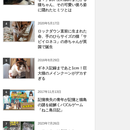
猫ちゃん、その可愛い後ろ姿
に隠れたヒミツとは
2020年5月17日
4
ロックダウン直前に生まれた
命、手のひらサイズの猫「サ
ビイロネコ」の赤ちゃんが英
国で誕生
2016年8月29日
5
ギネス記録まであと1cm！巨
大猫のメインクーンがデカす
ぎる
2017年11月13日
6
記憶喪失の青年が記憶と猫島
の謎を紐解くパズルゲーム
「ねこ島日記」
2023年7月26日
7