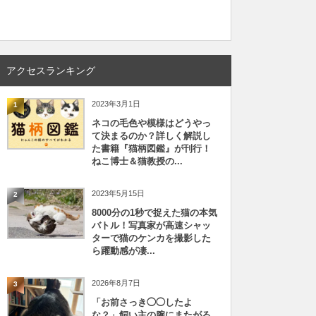
アクセスランキング
2023年3月1日
1
ネコの毛色や模様はどうやっ
て決まるのか？詳しく解説し
た書籍『猫柄図鑑』が刊行！
ねこ博士＆猫教授の...
2023年5月15日
2
8000分の1秒で捉えた猫の本気
バトル！写真家が高速シャッ
ターで猫のケンカを撮影した
ら躍動感が凄...
2026年8月7日
3
「お前さっき◯◯したよ
な？」飼い主の腕にまたがる