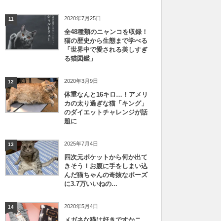
2020年7月25日
11
全48種類のニャンコを収録！
猫の歴史から生態まで学べる
「世界中で愛される美しすぎ
る猫図鑑」
2020年3月9日
12
体重なんと16キロ…！アメリ
カの太り過ぎな猫「キング」
のダイエットチャレンジが話
題に
2025年7月4日
13
四次元ポケットから何か出て
きそう！お腹に手をしまい込
んだ猫ちゃんの奇抜なポーズ
に3.7万いいねの...
2020年5月4日
14
メガネな猫は好きですかニ