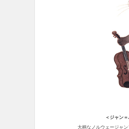
＜ジャン＝
大柄な
ノルウェージャン