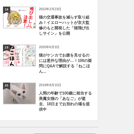
2022年2月23日
18
猫の交通事故を減らす取り組
み！イエローハットが京大監
修のもと開発した「猫飛び出
しサイン」を公開
2020年6月3日
19
猫がケンカでお腹を見せるの
には意外な理由が…！100の疑
問にQ&Aで解説する「ねこほ
ん...
2019年8月15日
20
人間の年齢で100歳に相当する
美魔女猫の「あなご」が逝
去、18日までお別れの場を提
供中