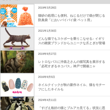
2019年3月28日
猫砂の処理にも便利、ねじるだけで袋が閉じる
防臭袋「においバイバイ袋 ペット用」
2021年1月30日
どんな猫でもスケボーを乗りこなせる♪ イギリ
スの雑貨ブランドからユニークな爪とぎが登場
2019年9月27日
レトロなバスに沖昌之さんの猫写真を展示する
「必死すぎるネコバス」神戸で開催ニャ
2016年9月5日
ネイルクイックが秋の新作ネイル、猫をモチー
フにしたネイルも
2024年4月11日
「すげえ格好の猫とブルアカ見てる」状況に思