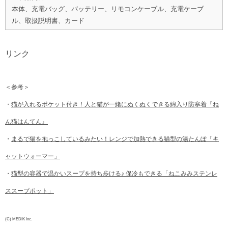
本体、充電バッグ、バッテリー、リモコンケーブル、充電ケーブ
ル、取扱説明書、カード
リンク
＜参考＞
・
猫が入れるポケット付き！人と猫が一緒にぬくぬくできる綿入り防寒着『ね
ん猫はんてん』
・
まるで猫を抱っこしているみたい！レンジで加熱できる猫型の湯たんぽ「キ
ャットウォーマー」
・
猫型の容器で温かいスープを持ち歩ける♪ 保冷もできる「ねこみみステンレ
ススープポット」
(C) MEDIK Inc.