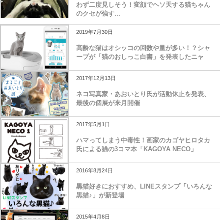
わず二度見しそう！変顔でヘソ天する猫ちゃん
のクセが強す...
2019年7月30日
高齢な猫はオシッコの回数や量が多い！？シャ
ープが「猫のおしっこ白書」を発表したニャ
2017年12月13日
ネコ写真家・あおいとり氏が活動休止を発表、
最後の個展が来月開催
2017年5月1日
ハマってしまう中毒性！画家のカゴヤヒロタカ
氏による猫の3コマ本「KAGOYA NECO」
2016年8月24日
黒猫好きにおすすめ、LINEスタンプ「いろんな
黒猫♪」が新登場
2015年4月8日