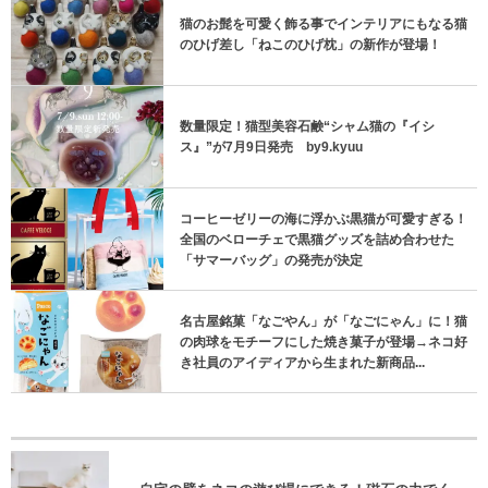
猫のお髭を可愛く飾る事でインテリアにもなる猫
のひげ差し「ねこのひげ枕」の新作が登場！
数量限定！猫型美容石鹸“シャム猫の『イシ
ス』”が7月9日発売 by9.kyuu
コーヒーゼリーの海に浮かぶ黒猫が可愛すぎる！
全国のベローチェで黒猫グッズを詰め合わせた
「サマーバッグ」の発売が決定
名古屋銘菓「なごやん」が「なごにゃん」に！猫
の肉球をモチーフにした焼き菓子が登場→ネコ好
き社員のアイディアから生まれた新商品...