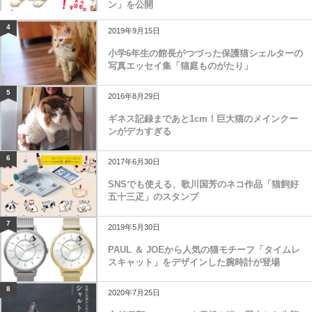
ン」を公開
4
2019年9月15日
小学6年生の館長がつづった保護猫シェルターの
写真エッセイ集「猫庭ものがたり」
5
2016年8月29日
ギネス記録まであと1cm！巨大猫のメインクー
ンがデカすぎる
6
2017年6月30日
SNSでも使える、歌川国芳のネコ作品「猫飼好
五十三疋」のスタンプ
7
2019年5月30日
PAUL ＆ JOEから人気の猫モチーフ「タイムレ
スキャット」をデザインした腕時計が登場
8
2020年7月25日