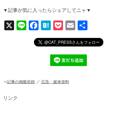
▼記事が気に入ったらシェアしてニャ▼
X
Li
F
H
P
E
共
n
a
at
o
m
有
e
c
e
ck
ail
e
n
et
b
a
o
o
⇒
記事の掲載依頼
／
広告・媒体資料
k
リンク