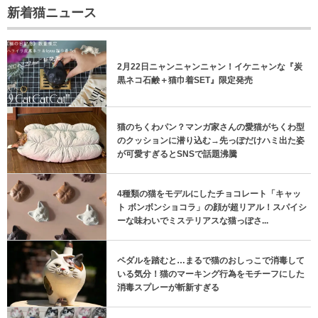
新着猫ニュース
2月22日ニャンニャンニャン！イケニャンな『炭
黒ネコ石鹸＋猫巾着SET』限定発売
猫のちくわパン？マンガ家さんの愛猫がちくわ型
のクッションに潜り込む→先っぽだけハミ出た姿
が可愛すぎるとSNSで話題沸騰
4種類の猫をモデルにしたチョコレート「キャッ
ト ボンボンショコラ」の顔が超リアル！スパイシ
ーな味わいでミステリアスな猫っぽさ...
ペダルを踏むと…まるで猫のおしっこで消毒して
いる気分！猫のマーキング行為をモチーフにした
消毒スプレーが斬新すぎる