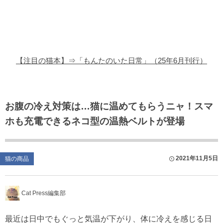
猫の商品レビュー
猫の豆知識・雑学
猫の調査データ
【注目の猫本】⇒「もんたのいた日常」（25年6月刊行）
猫の譲渡会
猫の社会問題
お腹の冷え対策は…猫に温めてもらうニャ！スマ
ホも充電できるネコ型の温熱ベルトが登場
猫のゲーム・アプリ
猫のフリー写真素材
2021年11月5日
猫の商品
Cat Press編集部
最近は日中でもぐっと気温が下がり、体に冷えを感じる日