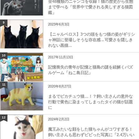
全48種類のニャンコを収録！猫の歴史から生態
まで学べる「世界中で愛される美しすぎる猫図
鑑」
9
2023年6月3日
【ニャルベロス】3つの頭をもつ猫の姿がギリシ
ャ神話に登場しそうな存在感→可愛さを隠しき
れない黒猫...
10
2017年11月13日
記憶喪失の青年が記憶と猫島の謎を紐解くパズ
ルゲーム「ねこ島日記」
11
2020年8月27日
まるでピカチュウ猫…！？飼い主さんの意外な
行動で黄色に染まってしまったタイの猫が話題
に
12
2024年2月2日
魔王みたいな顔をした猫ちゃんがコワすぎる！
飼い主さんも思わずビビった写真に「2.4万いい