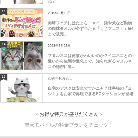
ね」
13
2019年5月10日
肉球フェチにはたまらニャイ、猫や犬など動物
の肉球タオルが必ず当たる「くじフェス！」6/4
まで販売...
14
2023年7月26日
マヌルネコは何故かわいいのか？イエネコとの
違いから生態や進化まで、知られざるマヌルネ
コの秘密に迫...
15
2020年10月25日
自宅のデスクは安全ですかニャ？仕事猫の「ヨ
シ！」をお家で再現できるPCクッションが登場
＜お得な特典が盛りだくさん＞
楽天モバイルの料金プランをチェック！