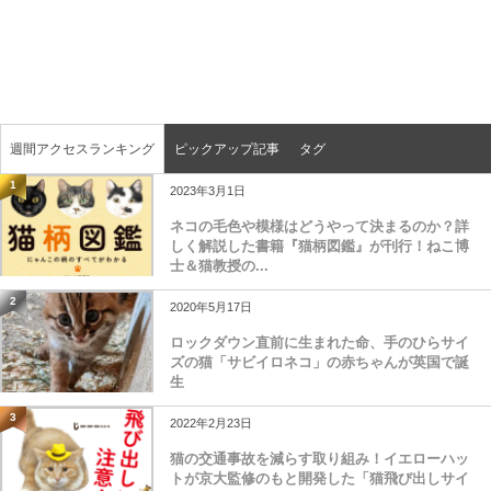
週間アクセスランキング
ピックアップ記事
タグ
1
2023年3月1日
ネコの毛色や模様はどうやって決まるのか？詳
しく解説した書籍『猫柄図鑑』が刊行！ねこ博
士＆猫教授の...
2
2020年5月17日
ロックダウン直前に生まれた命、手のひらサイ
ズの猫「サビイロネコ」の赤ちゃんが英国で誕
生
3
2022年2月23日
猫の交通事故を減らす取り組み！イエローハッ
トが京大監修のもと開発した「猫飛び出しサイ