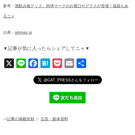
参考：
酒飲み猫グッズ、肉球マークのお猪口やグラスが登場！福袋もあ
るニャ
出典：
prtimes.jp
▼記事が気に入ったらシェアしてニャ▼
X
Li
F
H
P
E
共
n
a
at
o
m
有
e
c
e
ck
ail
e
n
et
b
a
o
o
⇒
記事の掲載依頼
／
広告・媒体資料
k