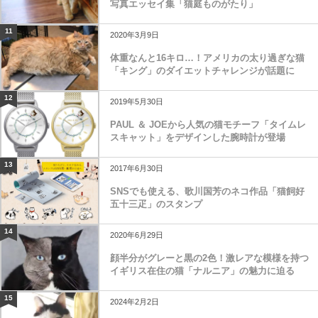
写真エッセイ集「猫庭ものがたり」
11
2020年3月9日
体重なんと16キロ…！アメリカの太り過ぎな猫
「キング」のダイエットチャレンジが話題に
12
2019年5月30日
PAUL ＆ JOEから人気の猫モチーフ「タイムレ
スキャット」をデザインした腕時計が登場
13
2017年6月30日
SNSでも使える、歌川国芳のネコ作品「猫飼好
五十三疋」のスタンプ
14
2020年6月29日
顔半分がグレーと黒の2色！激レアな模様を持つ
イギリス在住の猫「ナルニア」の魅力に迫る
15
2024年2月2日