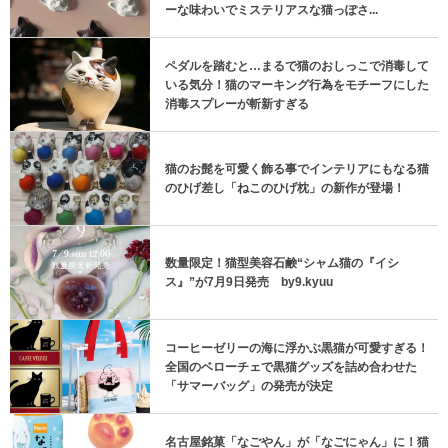
ーな味わいでミステリアスな猫っぽさ...
ペダルを踏むと…まるで猫のおしっこで消毒して
いる気分！猫のマーキング行為をモチーフにした
消毒スプレーが斬新すぎる
猫のお髭を可愛く飾る事でインテリアにもなる猫
のひげ差し「ねこのひげ枕」の新作が登場！
数量限定！猫型美容石鹸“シャム猫の『イシ
ス』”が7月9日発売 by9.kyuu
コーヒーゼリーの海に浮かぶ黒猫が可愛すぎる！
全国のベローチェで黒猫グッズを詰め合わせた
「サマーバッグ」の発売が決定
名古屋銘菓「なごやん」が「なごにゃん」に！猫