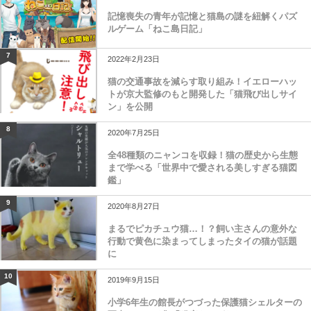
記憶喪失の青年が記憶と猫島の謎を紐解くパズ
ルゲーム「ねこ島日記」
7
2022年2月23日
猫の交通事故を減らす取り組み！イエローハッ
トが京大監修のもと開発した「猫飛び出しサイ
ン」を公開
8
2020年7月25日
全48種類のニャンコを収録！猫の歴史から生態
まで学べる「世界中で愛される美しすぎる猫図
鑑」
9
2020年8月27日
まるでピカチュウ猫…！？飼い主さんの意外な
行動で黄色に染まってしまったタイの猫が話題
に
10
2019年9月15日
小学6年生の館長がつづった保護猫シェルターの