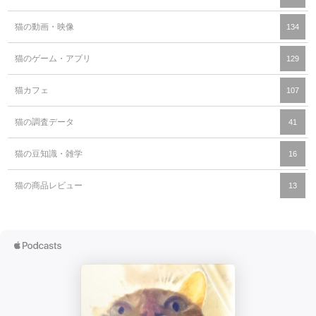
猫の動画・映像
134
猫のゲーム・アプリ
129
猫カフェ
107
猫の調査データ
41
猫の豆知識・雑学
16
猫の商品レビュー
13