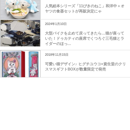
人気絵本シリーズ「11ぴきのねこ」和洋中＋オ
ヤツの食器セットが再販決定にゃ
2024年1月10日
大型バイクを止めて戻ってきたら…猫が座って
いた！ドゥカティの座席でくつろぐ三毛猫とラ
イダーのほっ...
2018年11月15日
可愛い猫デザイン♪ ヒグチユウコ×資生堂のクリ
スマスギフトBOXが数量限定で発売