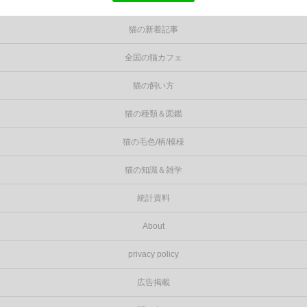
猫の新着記事
全国の猫カフェ
猫の飼い方
猫の種類＆図鑑
猫の毛色/柄/模様
猫の知識＆雑学
統計資料
About
privacy policy
広告掲載