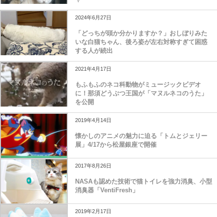
2024年6月27日
「どっちが頭か分かりますか？」おしぼりみた
いな白猫ちゃん、後ろ姿が左右対称すぎて困惑
する人が続出
2021年4月17日
もふもふのネコ科動物がミュージックビデオ
に！那須どうぶつ王国が「マヌルネコのうた」
を公開
2019年4月14日
懐かしのアニメの魅力に迫る「トムとジェリー
展」4/17から松屋銀座で開催
2017年8月26日
NASAも認めた技術で猫トイレを強力消臭、小型
消臭器「VentiFresh」
2019年2月17日