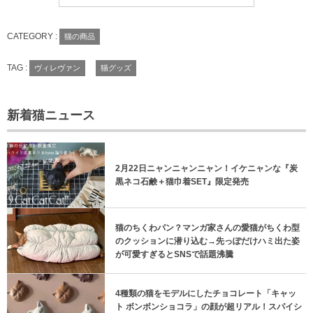
CATEGORY :
猫の商品
TAG :
ヴィレヴァン
猫グッズ
新着猫ニュース
2月22日ニャンニャンニャン！イケニャンな『炭
黒ネコ石鹸＋猫巾着SET』限定発売
猫のちくわパン？マンガ家さんの愛猫がちくわ型
のクッションに潜り込む→先っぽだけハミ出た姿
が可愛すぎるとSNSで話題沸騰
4種類の猫をモデルにしたチョコレート「キャッ
ト ボンボンショコラ」の顔が超リアル！スパイシ