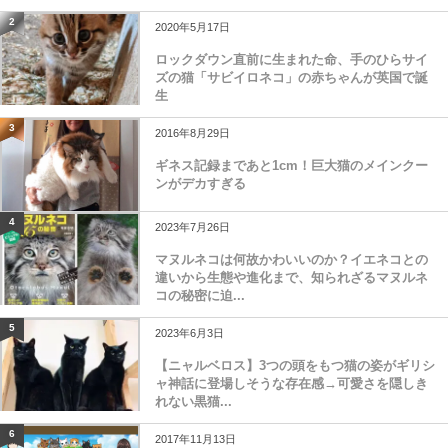
2
2020年5月17日
ロックダウン直前に生まれた命、手のひらサイ
ズの猫「サビイロネコ」の赤ちゃんが英国で誕
生
3
2016年8月29日
ギネス記録まであと1cm！巨大猫のメインクー
ンがデカすぎる
4
2023年7月26日
マヌルネコは何故かわいいのか？イエネコとの
違いから生態や進化まで、知られざるマヌルネ
コの秘密に迫...
5
2023年6月3日
【ニャルベロス】3つの頭をもつ猫の姿がギリシ
ャ神話に登場しそうな存在感→可愛さを隠しき
れない黒猫...
6
2017年11月13日