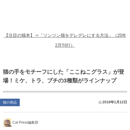
猫の商品レビュー
猫の豆知識・雑学
猫の調査データ
【注目の猫本】⇒「ツンツン猫をデレデレにする方法」（25年
猫の譲渡会
2月刊行）
猫の社会問題
猫のゲーム・アプリ
猫の手をモチーフにした「ここねこグラス」が登
場！ミケ、トラ、ブチの3種類がラインナップ
猫のフリー写真素材
2018年1月12日
猫の商品
Cat Press編集部