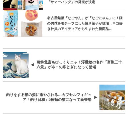
「サマーバッグ」の発売が決定
名古屋銘菓「なごやん」が「なごにゃん」に！猫
の肉球をモチーフにした焼き菓子が登場→ネコ好
き社員のアイディアから生まれた新商品...
葛飾北斎もびっくりニャ！浮世絵の名作「富嶽三十
六景」がネコの爪とぎになって登場
釣りをする猫の姿に癒やされる…カプセルフィギュ
ア「釣り日和」5種類の猫になって新登場