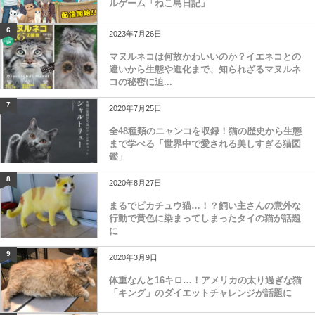
ルゲーム「ねこ島日記」
6
2023年7月26日
マヌルネコは何故かわいいのか？イエネコとの
違いから生態や進化まで、知られざるマヌルネ
コの秘密に迫...
7
2020年7月25日
全48種類のニャンコを収録！猫の歴史から生態
まで学べる「世界中で愛される美しすぎる猫図
鑑」
8
2020年8月27日
まるでピカチュウ猫…！？飼い主さんの意外な
行動で黄色に染まってしまったタイの猫が話題
に
9
2020年3月9日
体重なんと16キロ…！アメリカの太り過ぎな猫
「キング」のダイエットチャレンジが話題に