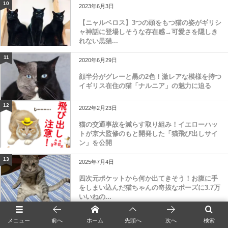
10
2023年6月3日
【ニャルベロス】3つの頭をもつ猫の姿がギリシ
ャ神話に登場しそうな存在感→可愛さを隠しき
れない黒猫...
11
2020年6月29日
顔半分がグレーと黒の2色！激レアな模様を持つ
イギリス在住の猫「ナルニア」の魅力に迫る
12
2022年2月23日
猫の交通事故を減らす取り組み！イエローハッ
トが京大監修のもと開発した「猫飛び出しサイ
ン」を公開
13
2025年7月4日
四次元ポケットから何か出てきそう！お腹に手
をしまい込んだ猫ちゃんの奇抜なポーズに3.7万
いいねの...
14
2020年5月4日
メニュー
前へ
ホーム
先頭へ
次へ
検索