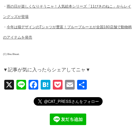
・
雨の日が楽しくなりそうニャ！人気絵本シリーズ「11ぴきのねこ」からレイ
ングッズが登場
・
今年は猫デザインのTシャツが豊富！ブルーブルーエが全国180店舗で動物柄
のアイテムを発売
(C) Bleu Bleuet.
▼記事が気に入ったらシェアしてニャ▼
X
Li
F
H
P
E
共
n
a
at
o
m
有
e
c
e
ck
ail
e
n
et
b
a
o