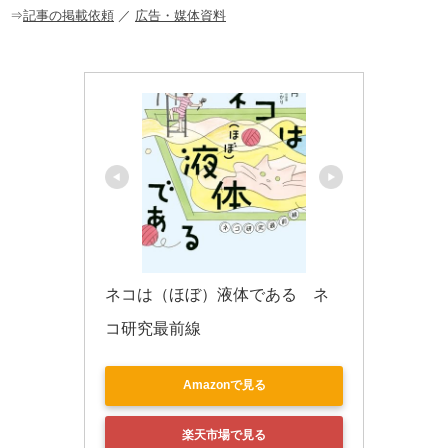
o
⇒
記事の掲載依頼
／
広告・媒体資料
k
ネコは（ほぼ）液体である　ネ
コ研究最前線
Amazonで見る
楽天市場で見る