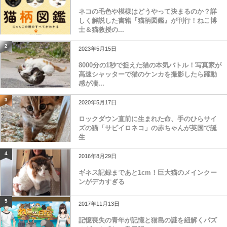
ネコの毛色や模様はどうやって決まるのか？詳
しく解説した書籍『猫柄図鑑』が刊行！ねこ博
士＆猫教授の...
2
2023年5月15日
8000分の1秒で捉えた猫の本気バトル！写真家が
高速シャッターで猫のケンカを撮影したら躍動
感が凄...
3
2020年5月17日
ロックダウン直前に生まれた命、手のひらサイ
ズの猫「サビイロネコ」の赤ちゃんが英国で誕
生
4
2016年8月29日
ギネス記録まであと1cm！巨大猫のメインクー
ンがデカすぎる
5
2017年11月13日
記憶喪失の青年が記憶と猫島の謎を紐解くパズ