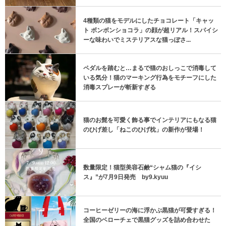
4種類の猫をモデルにしたチョコレート「キャッ
ト ボンボンショコラ」の顔が超リアル！スパイシ
ーな味わいでミステリアスな猫っぽさ...
ペダルを踏むと…まるで猫のおしっこで消毒して
いる気分！猫のマーキング行為をモチーフにした
消毒スプレーが斬新すぎる
猫のお髭を可愛く飾る事でインテリアにもなる猫
のひげ差し「ねこのひげ枕」の新作が登場！
数量限定！猫型美容石鹸“シャム猫の『イシ
ス』”が7月9日発売 by9.kyuu
コーヒーゼリーの海に浮かぶ黒猫が可愛すぎる！
全国のベローチェで黒猫グッズを詰め合わせた