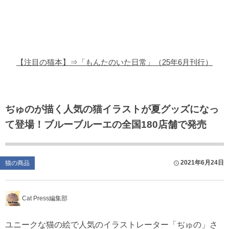
猫の商品レビュー
猫の豆知識・雑学
猫の調査データ
【注目の猫本】⇒「もんたのいた日常」（25年6月刊行）
猫の譲渡会
猫の社会問題
ぢゅのが描く人気の猫イラストが夏グッズになっ
て登場！ブルーブルーエの全国​180店舗で発売
猫のゲーム・アプリ
猫のフリー写真素材
2021年6月24日
猫の商品
Cat Press編集部
ユニークな猫の絵で人気のイラストレーター「ぢゅの」さ