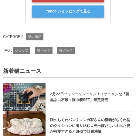
Yahoo!ショッピングで見る
CATEGORY :
猫の商品
TAG :
ショップ
猫キャラ
猫グッズ
新着猫ニュース
2月22日ニャンニャンニャン！イケニャンな『炭
黒ネコ石鹸＋猫巾着SET』限定発売
猫のちくわパン？マンガ家さんの愛猫がちくわ型
のクッションに潜り込む→先っぽだけハミ出た姿
が可愛すぎるとSNSで話題沸騰