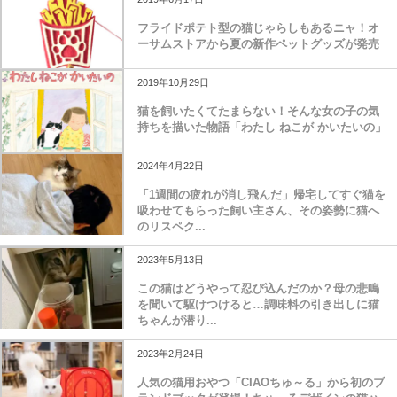
フライドポテト型の猫じゃらしもあるニャ！オ
ーサムストアから夏の新作ペットグッズが発売
2019年10月29日
猫を飼いたくてたまらない！そんな女の子の気
持ちを描いた物語「わたし ねこが かいたいの」
2024年4月22日
「1週間の疲れが消し飛んだ」帰宅してすぐ猫を
吸わせてもらった飼い主さん、その姿勢に猫へ
のリスペク...
2023年5月13日
この猫はどうやって忍び込んだのか？母の悲鳴
を聞いて駆けつけると…調味料の引き出しに猫
ちゃんが潜り...
2023年2月24日
人気の猫用おやつ「CIAOちゅ～る」から初のブ