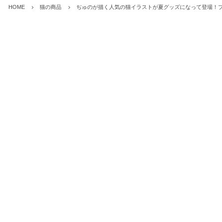
HOME
猫の商品
ぢゅのが描く人気の猫イラストが夏グッズになって登場！ブル