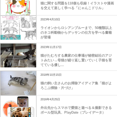
猫に関する問題を118個も収録！イラストや漫画
を交えて楽しく学べる「にゃんこドリル」
2023年4月10日
ライオンからロシアンブルーまで、50種類以上
のネコ科動物からデッサンの仕方を学べる書籍
が登場
2023年11月17日
猫がたむろする農家の仕事場が秘密結社のアジ
トみたい→母猫が繰り返し置いていく子猫を育
てている優し...
2018年10月15日
猫の飼い主さんのお掃除アイディア集「猫がよ
ろこぶ掃除・片づけ」
2016年4月25日
外出先からスマホで愛猫と遊べる＆撮影できる
ボール型玩具、PlayDate（プレイデータ）