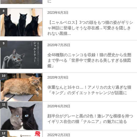
に
8
2023年6月3日
【ニャルベロス】3つの頭をもつ猫の姿がギリシ
ャ神話に登場しそうな存在感→可愛さを隠しき
れない黒猫...
9
2020年7月25日
全48種類のニャンコを収録！猫の歴史から生態
まで学べる「世界中で愛される美しすぎる猫図
鑑」
10
2020年3月9日
体重なんと16キロ…！アメリカの太り過ぎな猫
「キング」のダイエットチャレンジが話題に
11
2020年6月29日
顔半分がグレーと黒の2色！激レアな模様を持つ
イギリス在住の猫「ナルニア」の魅力に迫る
12
2022年2月23日