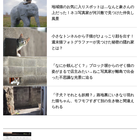
地域猫のお気に入りスポットは…なんと象さんの
上だった！ネコ写真家が河川敷で見つけた仲良し
風景
小さなトンネルから子猫がひょっこり顔を出す！
週末猫フォトグラファーが見つけた秘密の隠れ家
とは？
「なにか頼んどく？」ブロック塀からのぞく猫の
姿がまるで店主みたい→ねこ写真家が離島で出会
った不思議な光景に迫る
「子犬？それとも妖精？」路地裏にいきなり現れ
た猫ちゃん、モフモフすぎて別の生き物と間違え
られる