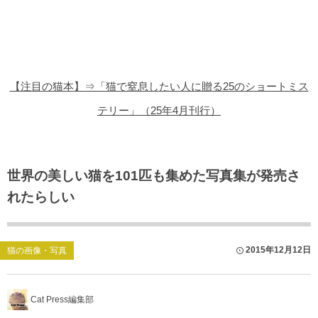
猫の商品レビュー
猫の豆知識・雑学
猫の調査データ
【注目の猫本】⇒「猫で窒息したい人に贈る25のショートミス
猫の譲渡会
テリー」（25年4月刊行）
猫の社会問題
猫のゲーム・アプリ
世界の美しい猫を101匹も集めた写真集が発売さ
れたらしい
猫のフリー写真素材
2015年12月12日
猫の画像・写真
Cat Press編集部