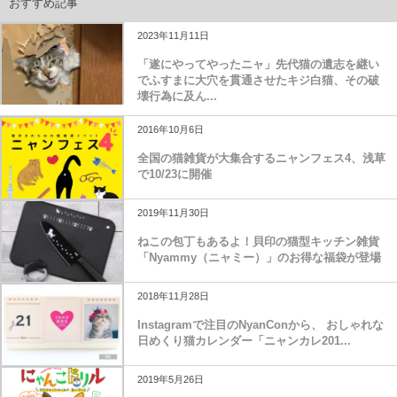
おすすめ記事
2023年11月11日
「遂にやってやったニャ」先代猫の遺志を継い
でふすまに大穴を貫通させたキジ白猫、その破
壊行為に及ん...
2016年10月6日
全国の猫雑貨が大集合するニャンフェス4、浅草
で10/23に開催
2019年11月30日
ねこの包丁もあるよ！貝印の猫型キッチン雑貨
「Nyammy（ニャミー）」のお得な福袋が登場
2018年11月28日
Instagramで注目のNyanConから、 おしゃれな
日めくり猫カレンダー「ニャンカレ201...
2019年5月26日