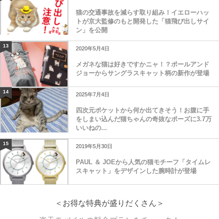
猫の交通事故を減らす取り組み！イエローハッ
トが京大監修のもと開発した「猫飛び出しサイ
ン」を公開
13
2020年5月4日
メガネな猫は好きですかニャ！？ポールアンド
ジョーからサングラスキャット柄の新作が登場
14
2025年7月4日
四次元ポケットから何か出てきそう！お腹に手
をしまい込んだ猫ちゃんの奇抜なポーズに3.7万
いいねの...
15
2019年5月30日
PAUL ＆ JOEから人気の猫モチーフ「タイムレ
スキャット」をデザインした腕時計が登場
＜お得な特典が盛りだくさん＞