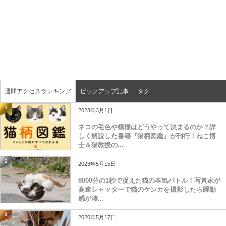
週間アクセスランキング
ピックアップ記事
タグ
1
2023年3月1日
ネコの毛色や模様はどうやって決まるのか？詳
しく解説した書籍『猫柄図鑑』が刊行！ねこ博
士＆猫教授の...
2
2023年5月15日
8000分の1秒で捉えた猫の本気バトル！写真家が
高速シャッターで猫のケンカを撮影したら躍動
感が凄...
3
2020年5月17日