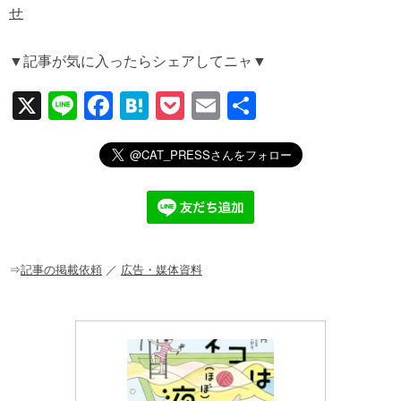
せ
▼記事が気に入ったらシェアしてニャ▼
X
Li
F
H
P
E
共
n
a
at
o
m
有
e
c
e
ck
ail
e
n
et
b
a
o
o
⇒
記事の掲載依頼
／
広告・媒体資料
k