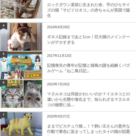
ロックダウン直前に生まれた命、手のひらサイ
ズの猫「サビイロネコ」の赤ちゃんが英国で誕
生
4
2016年8月29日
ギネス記録まであと1cm！巨大猫のメインクー
ンがデカすぎる
5
2017年11月13日
記憶喪失の青年が記憶と猫島の謎を紐解くパズ
ルゲーム「ねこ島日記」
6
2023年7月26日
マヌルネコは何故かわいいのか？イエネコとの
違いから生態や進化まで、知られざるマヌルネ
コの秘密に迫...
7
2020年8月27日
まるでピカチュウ猫…！？飼い主さんの意外な
行動で黄色に染まってしまったタイの猫が話題