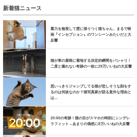
新着猫ニュース
重力を無視して壁に張りつく猫ちゃん、まるで映
画『インセプション』のワンシーンみたいだと大
反響
猫が車の屋根に着地する決定的瞬間をパシャリ！
二度と撮れない奇跡の一枚に29万いいねの大反響
思いっきりジャンプしてる猫が悲しそうな顔をす
るのは何故なのか？猫写真家が語る意外な理由と
は…
20:00の奇跡！猫の目がスマホの時刻にシンデレ
ラフィット→あまりの偶然に8万いいねの大反響